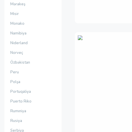
Mərakeş
Misir
Monako
Namibiya
Niderland
Norveç
Özbəkistan
Peru
Polşa
Portuqaliya
Puerto Riko
Rumıniya
Rusiya
Serbiya