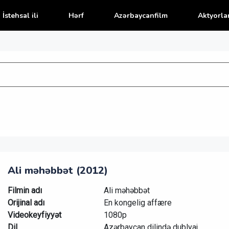
İstehsal ili
Hərf
Azərbaycanfilm
Aktyorla
Ali məhəbbət (2012)
Filmin adı
Ali məhəbbət
Orijinal adı
En kongelig affære
Videokeyfiyyət
1080p
Dil
Azərbaycan dilində dublyaj