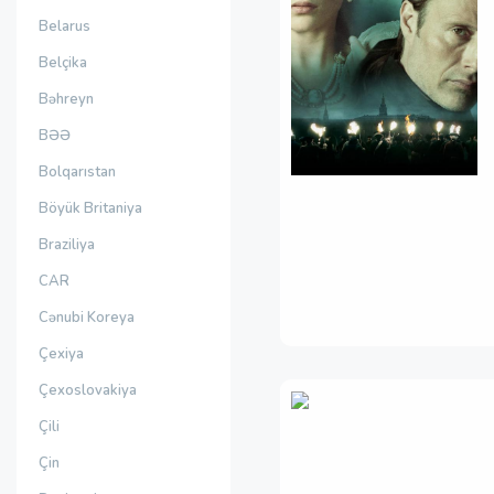
Belarus
Belçika
Bəhreyn
BƏƏ
Bolqarıstan
Böyük Britaniya
Braziliya
CAR
Cənubi Koreya
Çexiya
Çexoslovakiya
Çili
Çin