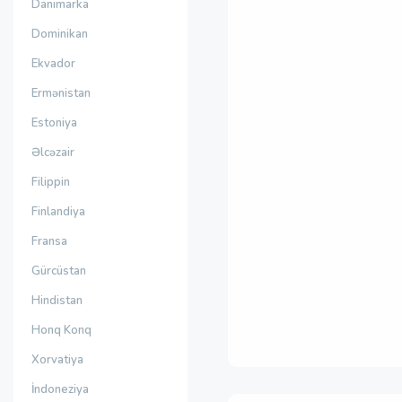
Danimarka
Dominikan
Ekvador
Ermənistan
Estoniya
Əlcəzair
Filippin
Finlandiya
Fransa
Gürcüstan
Hindistan
Honq Konq
Xorvatiya
İndoneziya