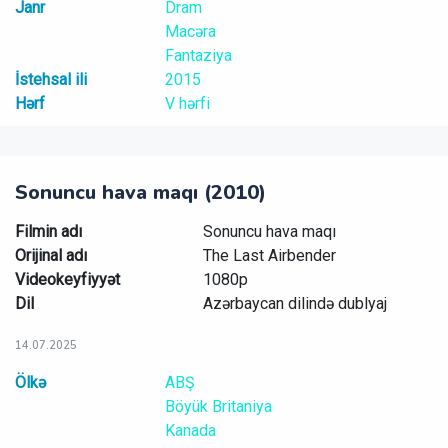
Janr
Dram
Macəra
Fantaziya
İstehsal ili
2015
Hərf
V hərfi
Sonuncu hava maqı (2010)
Filmin adı
Sonuncu hava maqı
Orijinal adı
The Last Airbender
Videokeyfiyyət
1080p
Dil
Azərbaycan dilində dublyaj
14.07.2025
Ölkə
ABŞ
Böyük Britaniya
Kanada