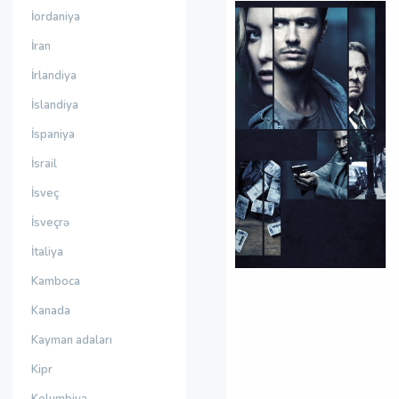
İordaniya
İran
İrlandiya
İslandiya
İspaniya
İsrail
İsveç
İsveçrə
İtaliya
Kamboca
Kanada
Kayman adaları
Kipr