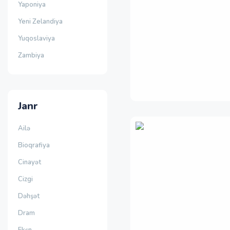
Yaponiya
Yeni Zelandiya
Yuqoslaviya
Zambiya
Janr
Ailə
Bioqrafiya
Cinayət
Cizgi
Dəhşət
Dram