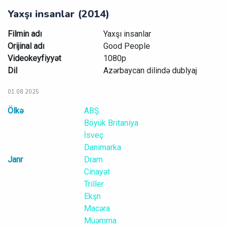
Yaxşı insanlar (2014)
Filmin adı
Yaxşı insanlar
Orijinal adı
Good People
Videokeyfiyyət
1080p
Dil
Azərbaycan dilində dublyaj
01.08.2025
Ölkə
ABŞ
Böyük Britaniya
İsveç
Danimarka
Janr
Dram
Cinayət
Triller
Ekşn
Macəra
Müəmma