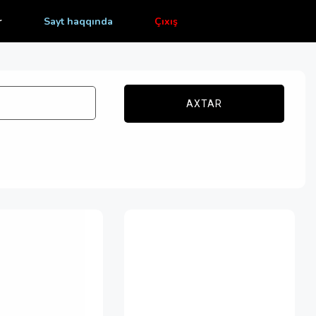
r
Sayt haqqında
Çıxış
AXTAR