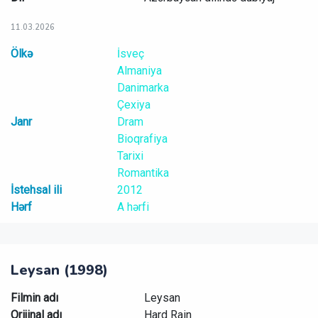
11.03.2026
Ölkə
İsveç
Almaniya
Danimarka
Çexiya
Janr
Dram
Bioqrafiya
Tarixi
Romantika
İstehsal ili
2012
Hərf
A hərfi
Leysan (1998)
Filmin adı
Leysan
Orijinal adı
Hard Rain