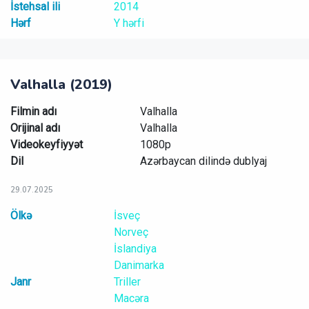
İstehsal ili
2014
Hərf
Y hərfi
Valhalla (2019)
Filmin adı
Valhalla
Orijinal adı
Valhalla
Videokeyfiyyət
1080p
Dil
Azərbaycan dilində dublyaj
29.07.2025
Ölkə
İsveç
Norveç
İslandiya
Danimarka
Janr
Triller
Macəra