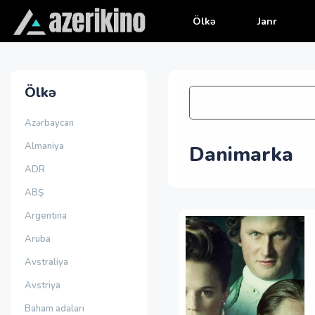
Ölkə
Janr
Ölkə
Azərbaycan
Almaniya
Danimarka
ADR
ABŞ
Argentina
Aruba
Avstraliya
Avstriya
Baham adaları