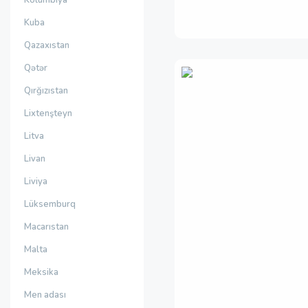
Kolumbiya
Kuba
Qazaxıstan
Qətər
Qırğızıstan
Lixtenşteyn
Litva
Livan
Liviya
Lüksemburq
Macarıstan
Malta
Meksika
Men adası