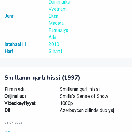
Danimarka
Vyetnam
Janr
Ekşn
Macəra
Fantaziya
Ailə
İstehsal ili
2010
Hərf
S hərfi
Smillanın qarlı hissi (1997)
Filmin adı
Smillanın qarlı hissi
Orijinal adı
Smilla's Sense of Snow
Videokeyfiyyət
1080p
Dil
Azərbaycan dilində dublyaj
08.07.2025