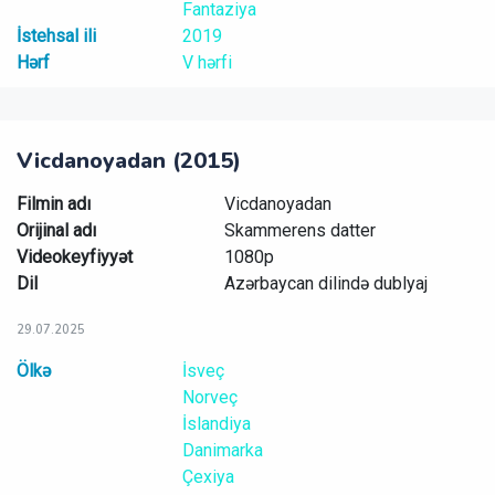
Fantaziya
İstehsal ili
2019
Hərf
V hərfi
Vicdanoyadan (2015)
Filmin adı
Vicdanoyadan
Orijinal adı
Skammerens datter​
Videokeyfiyyət
1080p
Dil
Azərbaycan dilində dublyaj
29.07.2025
Ölkə
İsveç
Norveç
İslandiya
Danimarka
Çexiya