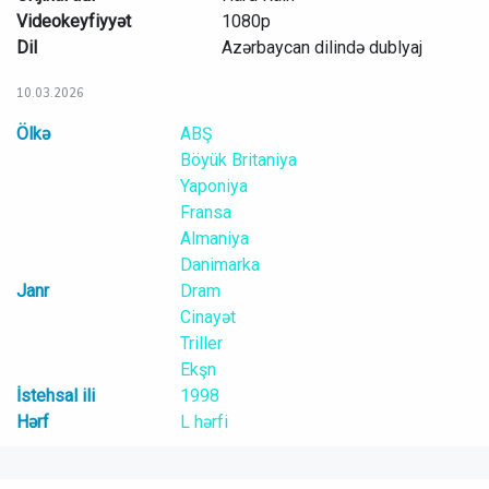
Videokeyfiyyət
1080p
Dil
Azərbaycan dilində dublyaj
10.03.2026
Ölkə
ABŞ
Böyük Britaniya
Yaponiya
Fransa
Almaniya
Danimarka
Janr
Dram
Cinayət
Triller
Ekşn
İstehsal ili
1998
Hərf
L hərfi