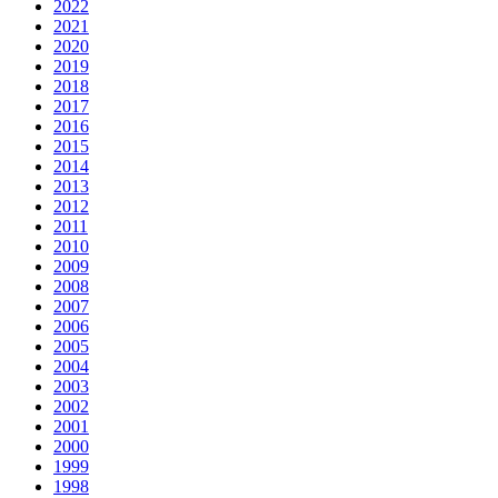
2022
2021
2020
2019
2018
2017
2016
2015
2014
2013
2012
2011
2010
2009
2008
2007
2006
2005
2004
2003
2002
2001
2000
1999
1998