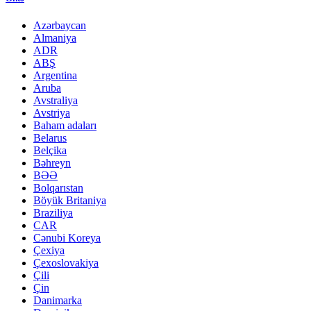
Azərbaycan
Almaniya
ADR
ABŞ
Argentina
Aruba
Avstraliya
Avstriya
Baham adaları
Belarus
Belçika
Bəhreyn
BƏƏ
Bolqarıstan
Böyük Britaniya
Braziliya
CAR
Cənubi Koreya
Çexiya
Çexoslovakiya
Çili
Çin
Danimarka