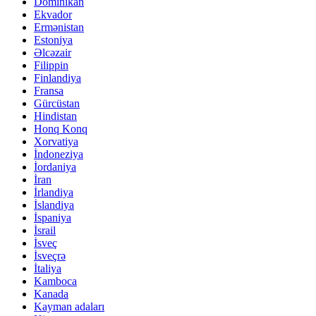
Dominikan
Ekvador
Ermənistan
Estoniya
Əlcəzair
Filippin
Finlandiya
Fransa
Gürcüstan
Hindistan
Honq Konq
Xorvatiya
İndoneziya
İordaniya
İran
İrlandiya
İslandiya
İspaniya
İsrail
İsveç
İsveçrə
İtaliya
Kamboca
Kanada
Kayman adaları