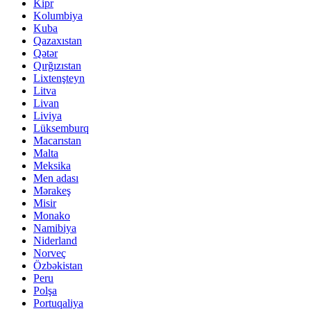
Kipr
Kolumbiya
Kuba
Qazaxıstan
Qətər
Qırğızıstan
Lixtenşteyn
Litva
Livan
Liviya
Lüksemburq
Macarıstan
Malta
Meksika
Men adası
Mərakeş
Misir
Monako
Namibiya
Niderland
Norveç
Özbəkistan
Peru
Polşa
Portuqaliya