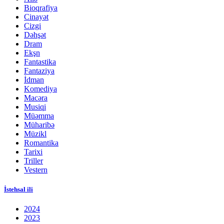
Bioqrafiya
Cinayət
Cizgi
Dəhşət
Dram
Ekşn
Fantastika
Fantaziya
İdman
Komediya
Macəra
Musiqi
Müəmma
Müharibə
Müzikl
Romantika
Tarixi
Triller
Vestern
İstehsal ili
2024
2023