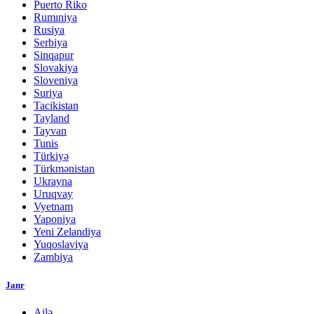
Puerto Riko
Rumıniya
Rusiya
Serbiya
Sinqapur
Slovakiya
Sloveniya
Suriya
Tacikistan
Tayland
Tayvan
Tunis
Türkiyə
Türkmənistan
Ukrayna
Uruqvay
Vyetnam
Yaponiya
Yeni Zelandiya
Yuqoslaviya
Zambiya
Janr
Ailə