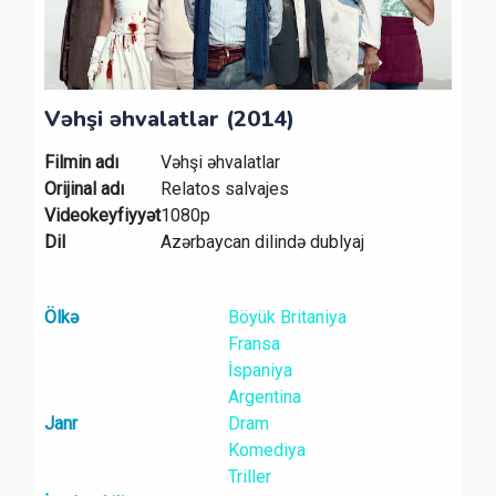
Vəhşi əhvalatlar (2014)
Filmin adı
Vəhşi əhvalatlar
Orijinal adı
Relatos salvajes
Videokeyfiyyət
1080p
Dil
Azərbaycan dilində dublyaj
Ölkə
Böyük Britaniya
Fransa
İspaniya
Argentina
Janr
Dram
Komediya
Triller