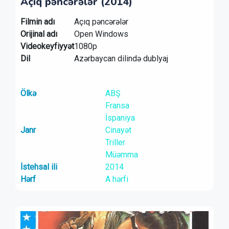
Açıq pəncərələr (2014)
Filmin adı
Açıq pəncərələr
Orijinal adı
Open Windows
Videokeyfiyyət
1080p
Dil
Azərbaycan dilində dublyaj
Ölkə
ABŞ
Fransa
İspaniya
Janr
Cinayət
Triller
Müəmma
İstehsal ili
2014
Hərf
A hərfi