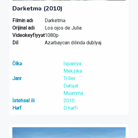
Dərketmə (2010)
Filmin adı
Dərketmə
Orijinal adı
Los ojos de Julia
Videokeyfiyyət
1080p
Dil
Azərbaycan dilində dublyaj
Ölkə
İspaniya
Meksika
Janr
Triller
Dəhşət
Müəmma
İstehsal ili
2010
Hərf
D hərfi