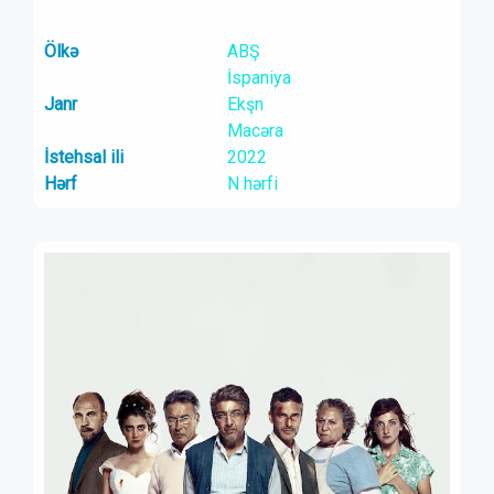
Ölkə
ABŞ
İspaniya
Janr
Ekşn
Macəra
İstehsal ili
2022
Hərf
N hərfi