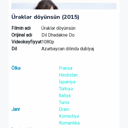
Ürəklər döyünsün (2015)
Filmin adı
Ürəklər döyünsün
Orijinal adı
Dil Dhadakne Do
Videokeyfiyyət
1080p
Dil
Azərbaycan dilində dublyaj
Ölkə
Fransa
Hindistan
İspaniya
Türkiyə
İtaliya
Tunis
Janr
Dram
Komediya
Romantika