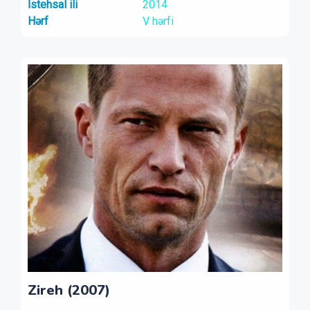
İstehsal ili
2014
Hərf
V hərfi
Zireh (2007)