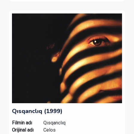
Qısqanclıq (1999)
Filmin adı
Qısqanclıq
Orijinal adı
Celos