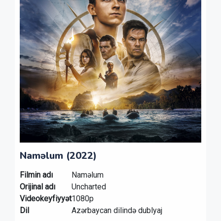
Naməlum (2022)
Filmin adı
Naməlum
Orijinal adı
Uncharted
Videokeyfiyyət
1080p
Dil
Azərbaycan dilində dublyaj