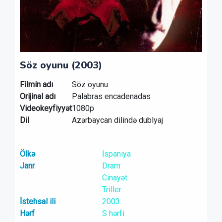
Söz oyunu (2003)
Filmin adı
Söz oyunu
Orijinal adı
Palabras encadenadas
Videokeyfiyyət
1080p
Dil
Azərbaycan dilində dublyaj
Ölkə
İspaniya
Janr
Dram
Cinayət
Triller
İstehsal ili
2003
Hərf
S hərfi