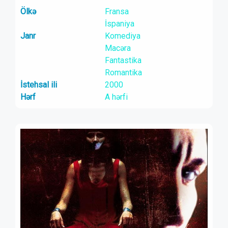
Ölkə
Fransa
İspaniya
Janr
Komediya
Macəra
Fantastika
Romantika
İstehsal ili
2000
Hərf
A hərfi