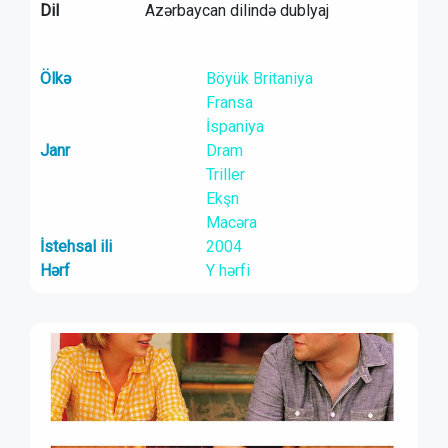
Dil
Azərbaycan dilində dublyaj
Ölkə
Böyük Britaniya
Fransa
İspaniya
Janr
Dram
Triller
Ekşn
Macəra
İstehsal ili
2004
Hərf
Y hərfi