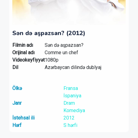
Sən də aşpazsan? (2012)
Filmin adı
Sən də aşpazsan?
Orijinal adı
Comme un chef
Videokeyfiyyət
1080p
Dil
Azərbaycan dilində dublyaj
Ölkə
Fransa
İspaniya
Janr
Dram
Komediya
İstehsal ili
2012
Hərf
S hərfi