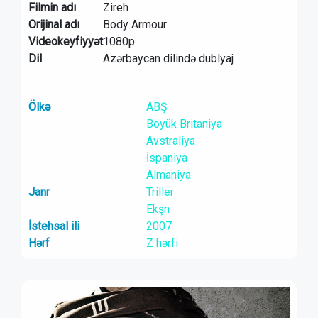
Filmin adı
Zireh
Orijinal adı
Body Armour
Videokeyfiyyət
1080p
Dil
Azərbaycan dilində dublyaj
Ölkə
ABŞ
Böyük Britaniya
Avstraliya
İspaniya
Almaniya
Janr
Triller
Ekşn
İstehsal ili
2007
Hərf
Z hərfi