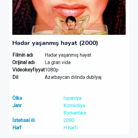
Hədər yaşanmış həyat (2000)
Filmin adı
Hədər yaşanmış həyat
Orijinal adı
La gran vida
Videokeyfiyyət
1080p
Dil
Azərbaycan dilində dublyaj
Ölkə
İspaniya
Janr
Komediya
Romantika
İstehsal ili
2000
Hərf
H hərfi