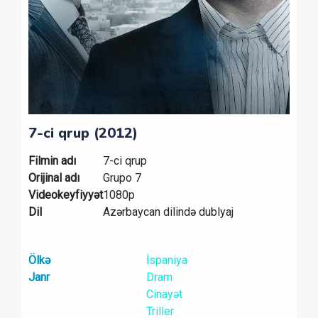
7-ci qrup (2012)
Filmin adı
7-ci qrup
Orijinal adı
Grupo 7
Videokeyfiyyət
1080p
Dil
Azərbaycan dilində dublyaj
Ölkə
İspaniya
Janr
Dram
Cinayət
Triller