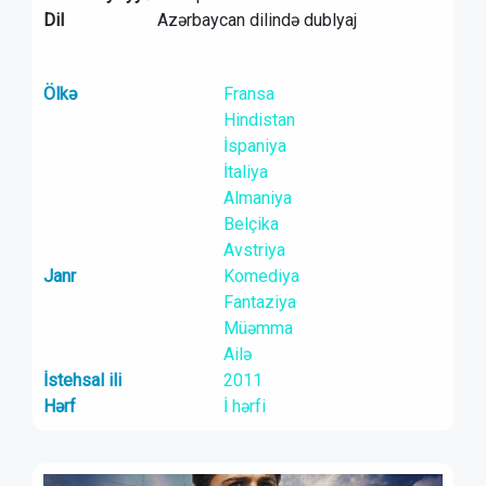
Dil
Azərbaycan dilində dublyaj
Ölkə
Fransa
Hindistan
İspaniya
İtaliya
Almaniya
Belçika
Avstriya
Janr
Komediya
Fantaziya
Müəmma
Ailə
İstehsal ili
2011
Hərf
İ hərfi