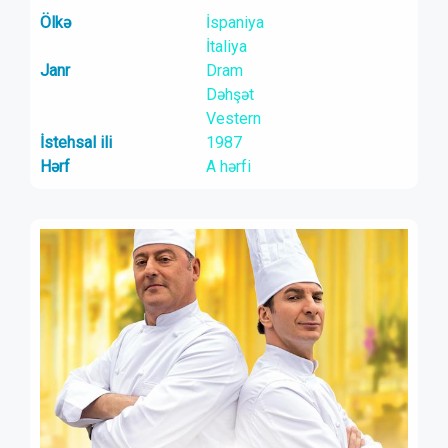
Ölkə
İspaniya
İtaliya
Janr
Dram
Dəhşət
Vestern
İstehsal ili
1987
Hərf
A hərfi