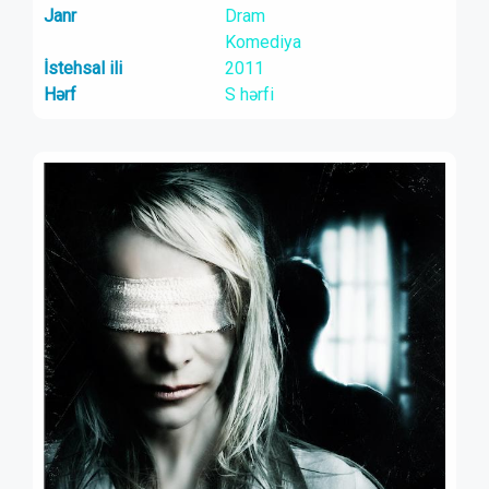
Janr
Dram
Komediya
İstehsal ili
2011
Hərf
S hərfi