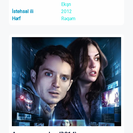
Ekşn
İstehsal ili
2012
Hərf
Rəqəm