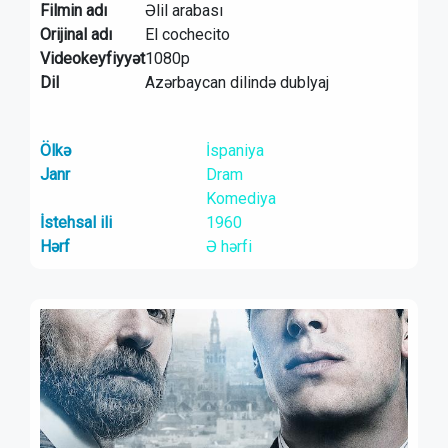
Filmin adı
Əlil arabası
Orijinal adı
El cochecito
Videokeyfiyyət
1080p
Dil
Azərbaycan dilində dublyaj
Ölkə
İspaniya
Janr
Dram
Komediya
İstehsal ili
1960
Hərf
Ə hərfi