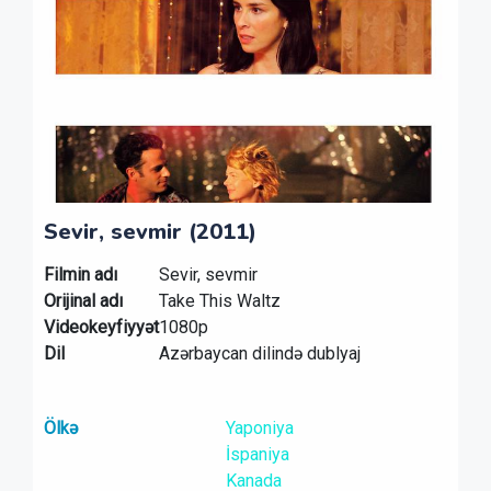
Sevir, sevmir (2011)
Filmin adı
Sevir, sevmir
Orijinal adı
Take This Waltz
Videokeyfiyyət
1080p
Dil
Azərbaycan dilində dublyaj
Ölkə
Yaponiya
İspaniya
Kanada