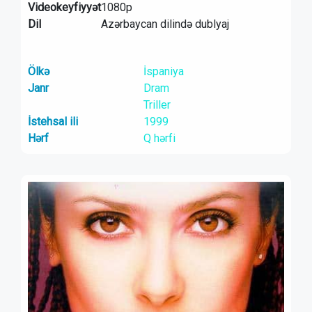
Videokeyfiyyət
1080p
Dil
Azərbaycan dilində dublyaj
Ölkə
İspaniya
Janr
Dram
Triller
İstehsal ili
1999
Hərf
Q hərfi