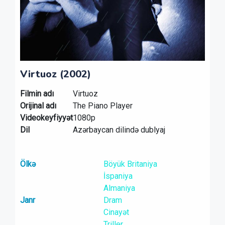
Virtuoz (2002)
Filmin adı
Virtuoz
Orijinal adı
The Piano Player
Videokeyfiyyət
1080p
Dil
Azərbaycan dilində dublyaj
Ölkə
Böyük Britaniya
İspaniya
Almaniya
Janr
Dram
Cinayət
Triller