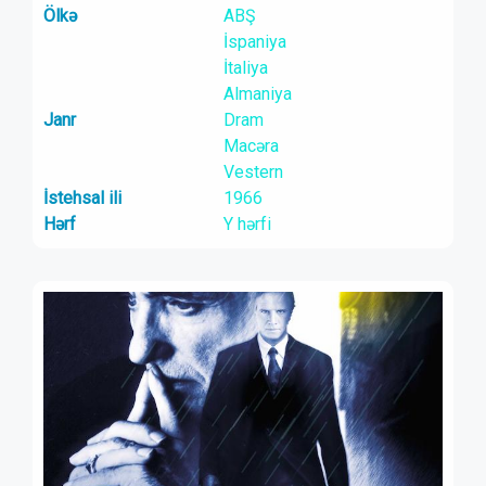
Ölkə
ABŞ
İspaniya
İtaliya
Almaniya
Janr
Dram
Macəra
Vestern
İstehsal ili
1966
Hərf
Y hərfi