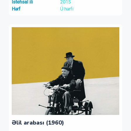
İstehsal ili
2015
Hərf
Ü hərfi
Əlil arabası (1960)