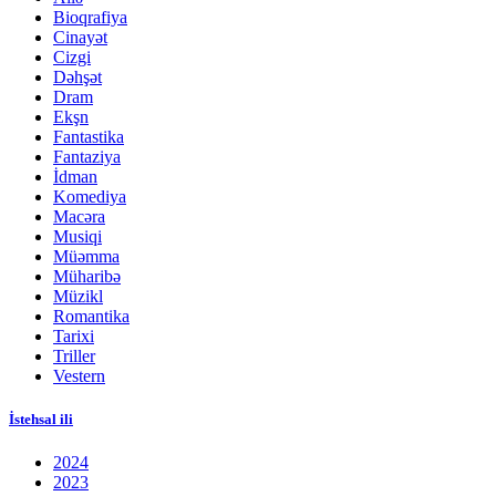
Bioqrafiya
Cinayət
Cizgi
Dəhşət
Dram
Ekşn
Fantastika
Fantaziya
İdman
Komediya
Macəra
Musiqi
Müəmma
Müharibə
Müzikl
Romantika
Tarixi
Triller
Vestern
İstehsal ili
2024
2023