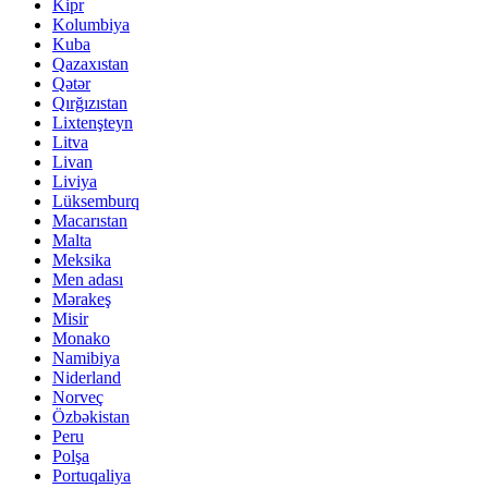
Kipr
Kolumbiya
Kuba
Qazaxıstan
Qətər
Qırğızıstan
Lixtenşteyn
Litva
Livan
Liviya
Lüksemburq
Macarıstan
Malta
Meksika
Men adası
Mərakeş
Misir
Monako
Namibiya
Niderland
Norveç
Özbəkistan
Peru
Polşa
Portuqaliya