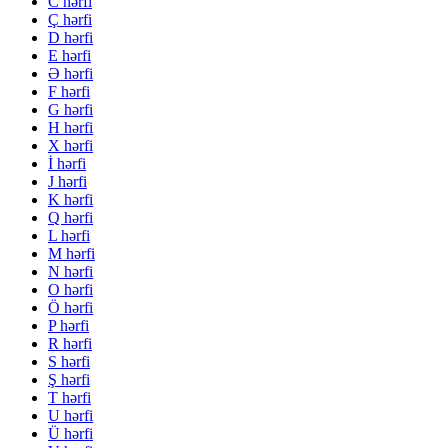
C hərfi
Ç hərfi
D hərfi
E hərfi
Ə hərfi
F hərfi
G hərfi
H hərfi
X hərfi
İ hərfi
J hərfi
K hərfi
Q hərfi
L hərfi
M hərfi
N hərfi
O hərfi
Ö hərfi
P hərfi
R hərfi
S hərfi
Ş hərfi
T hərfi
U hərfi
Ü hərfi