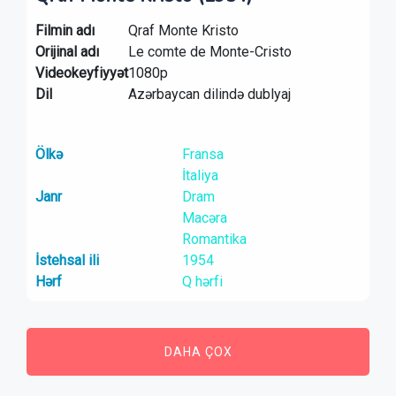
Filmin adı
Qraf Monte Kristo
Orijinal adı
Le comte de Monte-Cristo
Videokeyfiyyət
1080p
Dil
Azərbaycan dilində dublyaj
Ölkə
Fransa
İtaliya
Janr
Dram
Macəra
Romantika
İstehsal ili
1954
Hərf
Q hərfi
DAHA ÇOX