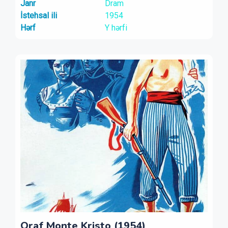
Janr
Dram
İstehsal ili
1954
Hərf
Y hərfi
Qraf Monte Kristo (1954)