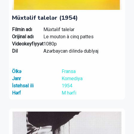
Müxtəlif talelər (1954)
Filmin adı
Müxtəlif talelər
Orijinal adı
Le mouton à cinq pattes
Videokeyfiyyət
1080p
Dil
Azərbaycan dilində dublyaj
Ölkə
Fransa
Janr
Komediya
İstehsal ili
1954
Hərf
M hərfi