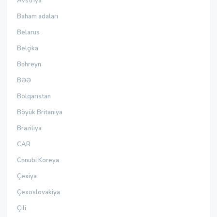
Avstriya
Baham adaları
Belarus
Belçika
Bəhreyn
BƏƏ
Bolqarıstan
Böyük Britaniya
Braziliya
CAR
Cənubi Koreya
Çexiya
Çexoslovakiya
Çili