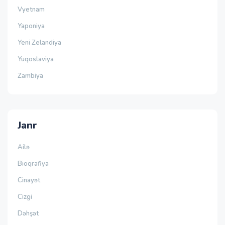
Vyetnam
Yaponiya
Yeni Zelandiya
Yuqoslaviya
Zambiya
Janr
Ailə
Bioqrafiya
Cinayət
Cizgi
Dəhşət