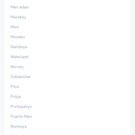
Men adası
Mərakeş
Misir
Monako
Namibiya
Niderland
Norveç
Özbəkistan
Peru
Polşa
Portuqaliya
Puerto Riko
Rumıniya