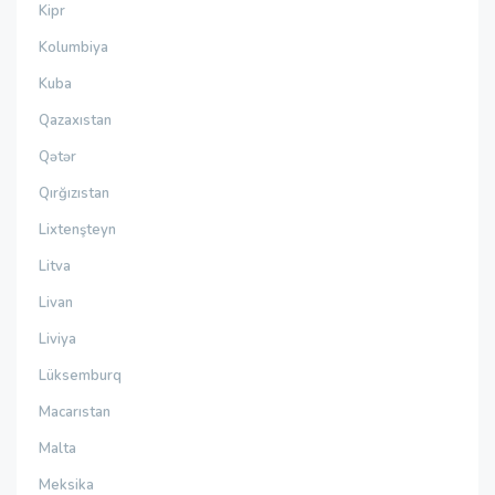
Kipr
Kolumbiya
Kuba
Qazaxıstan
Qətər
Qırğızıstan
Lixtenşteyn
Litva
Livan
Liviya
Lüksemburq
Macarıstan
Malta
Meksika