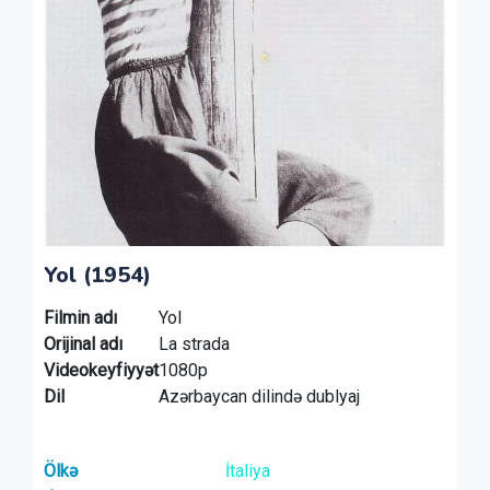
Yol (1954)
Filmin adı
Yol
Orijinal adı
La strada
Videokeyfiyyət
1080p
Dil
Azərbaycan dilində dublyaj
Ölkə
İtaliya