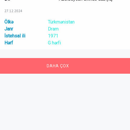
27.12.2024
Ölkə
Türkmənistan
Janr
Dram
İstehsal ili
1971
Hərf
G hərfi
DAHA ÇOX