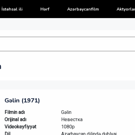
İstehsal ili
Hərf
Azərbaycanfilm
Aktyorla
n
Gəlin (1971)
Filmin adı
Gəlin
Orijinal adı
Невестка
Videokeyfiyyət
1080p
Dil
Azərbaycan dilində dublyaj