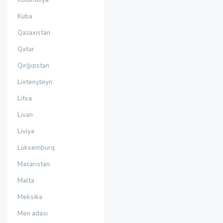
Kolumbiya
Kuba
Qazaxıstan
Qətər
Qırğızıstan
Lixtenşteyn
Litva
Livan
Liviya
Lüksemburq
Macarıstan
Malta
Meksika
Men adası