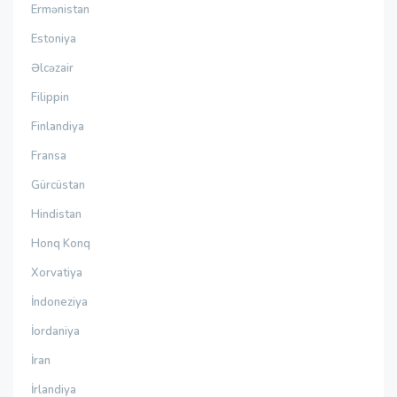
Ermənistan
Estoniya
Əlcəzair
Filippin
Finlandiya
Fransa
Gürcüstan
Hindistan
Honq Konq
Xorvatiya
İndoneziya
İordaniya
İran
İrlandiya