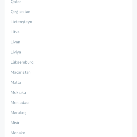
Qətər
Qırğızıstan
Lixtenşteyn
Litva
Livan
Liviya
Lüksemburq
Macarıstan
Malta
Meksika
Men adası
Mərakeş
Misir
Monako