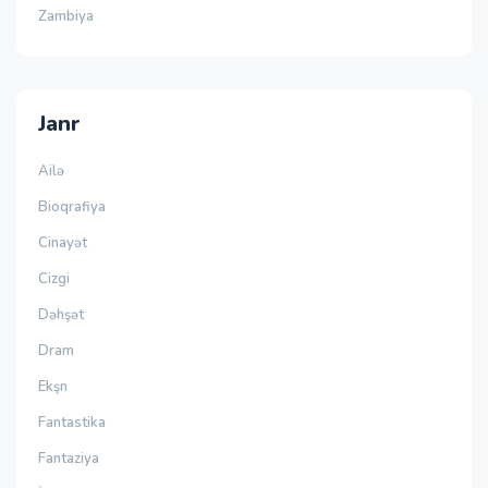
Zambiya
Janr
Ailə
Bioqrafiya
Cinayət
Cizgi
Dəhşət
Dram
Ekşn
Fantastika
Fantaziya