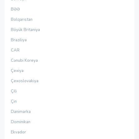
BƏƏ
Bolqarıstan
Böyük Britaniya
Braziliya
CAR
Cənubi Koreya
Çexiya
Çexoslovakiya
Çili
Çin
Danimarka
Dominikan
Ekvador