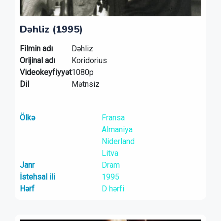
Dəhliz (1995)
Filmin adı
Dəhliz
Orijinal adı
Koridorius
Videokeyfiyyət
1080p
Dil
Mətnsiz
Ölkə
Fransa
Almaniya
Niderland
Litva
Janr
Dram
İstehsal ili
1995
Hərf
D hərfi