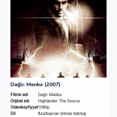
Dağlı: Mənbə (2007)
Filmin adı
Dağlı: Mənbə
Orijinal adı
Highlander: The Source
Videokeyfiyyət
1080p
Dil
Azərbaycan dilində dublyaj