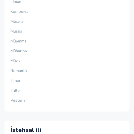
İdman
Komediya
Macəra
Musiqi
Müəmma
Müharibə
Müzikl
Romantika
Tarixi
Triller
Vestern
İstehsal ili