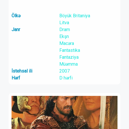
Ölkə
Böyük Britaniya
Litva
Janr
Dram
Ekşn
Macəra
Fantastika
Fantaziya
Müəmma
İstehsal ili
2007
Hərf
D hərfi