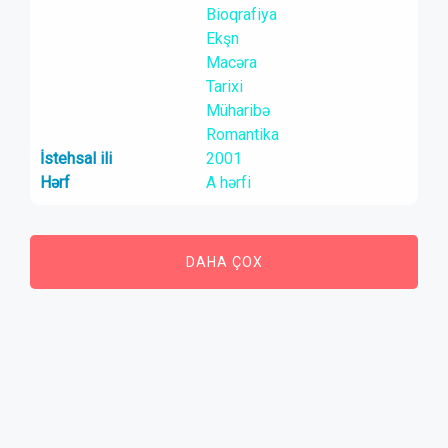
Bioqrafiya
Ekşn
Macəra
Tarixi
Müharibə
Romantika
İstehsal ili
2001
Hərf
A hərfi
DAHA ÇOX