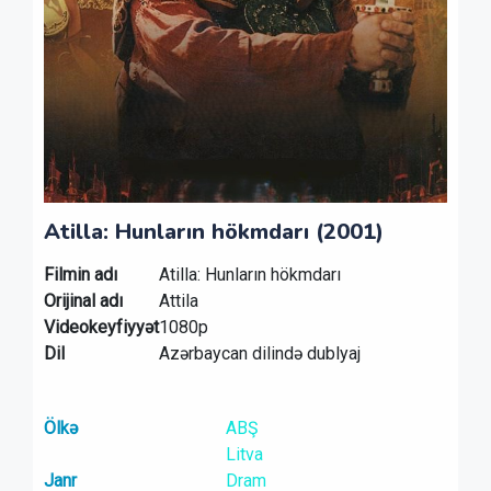
Atilla: Hunların hökmdarı (2001)
Filmin adı
Atilla: Hunların hökmdarı
Orijinal adı
Attila
Videokeyfiyyət
1080p
Dil
Azərbaycan dilində dublyaj
Ölkə
ABŞ
Litva
Janr
Dram