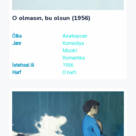
O olmasın, bu olsun (1956)
Ölkə
Azərbaycan
Janr
Komediya
Müzikl
Romantika
İstehsal ili
1956
Hərf
O hərfi