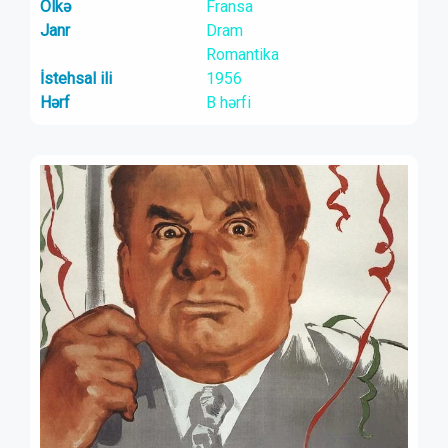
Ölkə
Fransa
Janr
Dram
Romantika
İstehsal ili
1956
Hərf
B hərfi