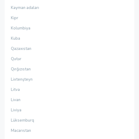
Kayman adaları
Kipr
Kolumbiya
Kuba
Qazaxıstan
Qətər
Qırğızıstan
Lixtenşteyn
Litva
Livan
Liviya
Lüksemburq
Macarıstan