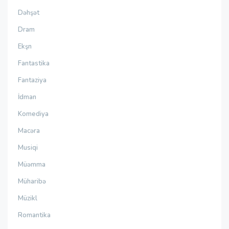
Dəhşət
Dram
Ekşn
Fantastika
Fantaziya
İdman
Komediya
Macəra
Musiqi
Müəmma
Müharibə
Müzikl
Romantika