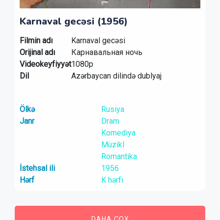
Karnaval gecəsi (1956)
Filmin adı
Karnaval gecəsi
Orijinal adı
Карнавальная ночь
Videokeyfiyyət
1080p
Dil
Azərbaycan dilində dublyaj
Ölkə
Rusiya
Janr
Dram
Komediya
Müzikl
Romantika
İstehsal ili
1956
Hərf
K hərfi
DAHA ÇOX