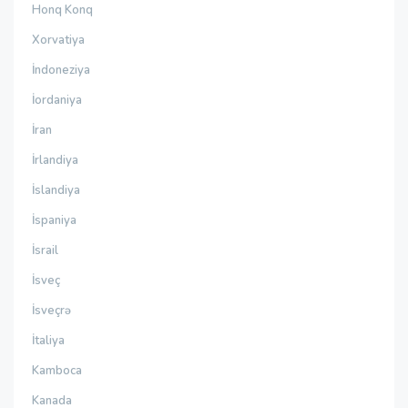
Honq Konq
Xorvatiya
İndoneziya
İordaniya
İran
İrlandiya
İslandiya
İspaniya
İsrail
İsveç
İsveçrə
İtaliya
Kamboca
Kanada