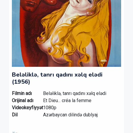
Beləliklə, tanrı qadını xəlq elədi
(1956)
Filmin adı
Beləliklə, tanrı qadını xəlq elədi
Orijinal adı
Et Dieu... créa la femme
Videokeyfiyyət
1080p
Dil
Azərbaycan dilində dublyaj