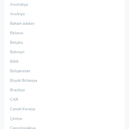
Avstraliya
Avstriya
Baham adaları
Belarus
Belçika
Bəhreyn
BƏƏ
Bolqarıstan
Böyük Britaniya
Braziliya
CAR
Cənubi Koreya
Çexiya
Çexoslovakiya