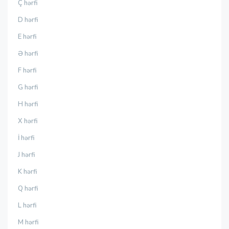
Ç hərfi
D hərfi
E hərfi
Ə hərfi
F hərfi
G hərfi
H hərfi
X hərfi
İ hərfi
J hərfi
K hərfi
Q hərfi
L hərfi
M hərfi