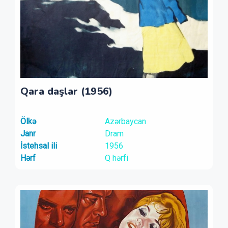
Qara daşlar (1956)
Ölkə
Azərbaycan
Janr
Dram
İstehsal ili
1956
Hərf
Q hərfi