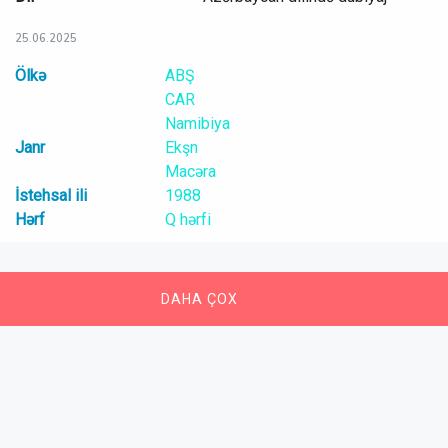
25.06.2025
Ölkə
ABŞ
CAR
Namibiya
Janr
Ekşn
Macəra
İstehsal ili
1988
Hərf
Q hərfi
DAHA ÇOX