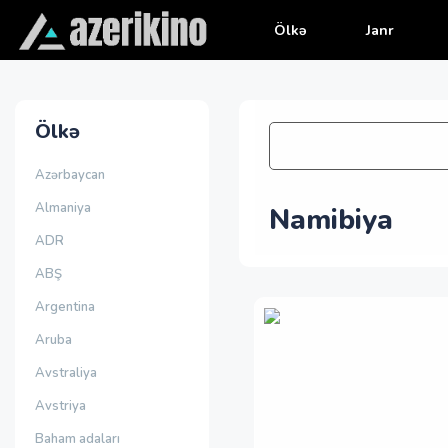
Ölkə
Janr
Ölkə
Azərbaycan
Almaniya
Namibiya
ADR
ABŞ
Argentina
Aruba
Avstraliya
Avstriya
Baham adaları