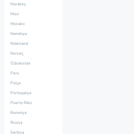
Mərakeş
Misir
Monako
Namibiya
Niderland
Norveç
Özbəkistan
Peru
Polşa
Portuqaliya
Puerto Riko
Rumıniya
Rusiya
Serbiya