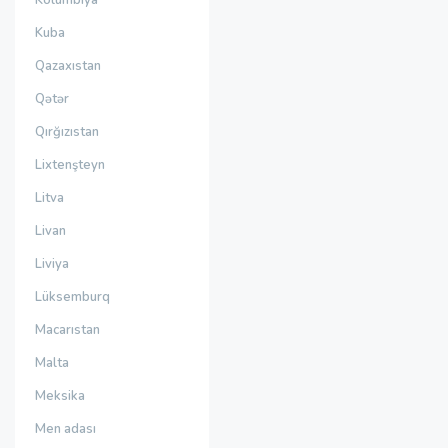
Kolumbiya
Kuba
Qazaxıstan
Qətər
Qırğızıstan
Lixtenşteyn
Litva
Livan
Liviya
Lüksemburq
Macarıstan
Malta
Meksika
Men adası