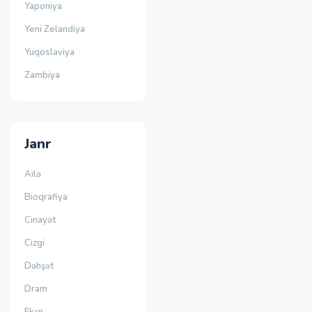
Yaponiya
Yeni Zelandiya
Yuqoslaviya
Zambiya
Janr
Ailə
Bioqrafiya
Cinayət
Cizgi
Dəhşət
Dram