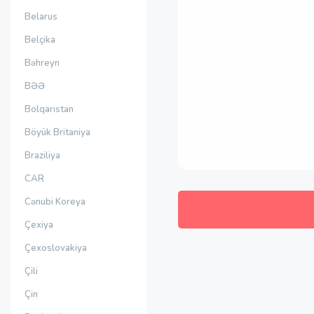
Belarus
Belçika
Bəhreyn
BƏƏ
Bolqarıstan
Böyük Britaniya
Braziliya
CAR
Cənubi Koreya
Çexiya
Çexoslovakiya
Çili
Çin