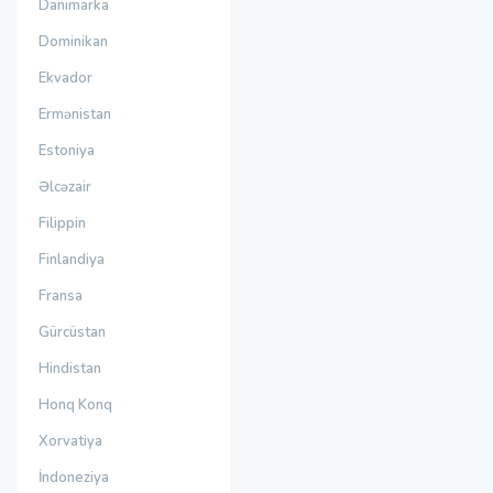
Danimarka
Dominikan
Ekvador
Ermənistan
Estoniya
Əlcəzair
Filippin
Finlandiya
Fransa
Gürcüstan
Hindistan
Honq Konq
Xorvatiya
İndoneziya