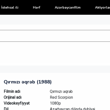
İstehsal ili
Hərf
Azərbaycanfilm
Aktyorla
Qırmızı əqrəb (1988)
Filmin adı
Qırmızı əqrəb
Orijinal adı
Red Scorpion
Videokeyfiyyət
1080p
Dil
Azərbaycan dilində dublyaj