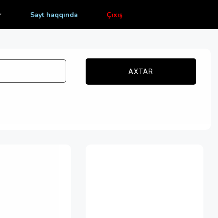
r
Sayt haqqında
Çıxış
AXTAR