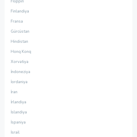
Filippin
Finlandiya
Fransa
Gürcüstan
Hindistan
Honq Konq
Xorvatiya
İndoneziya
İordaniya
İran
İrlandiya
İslandiya
İspaniya
İsrail