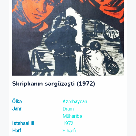
Skripkanın sərgüzəşti (1972)
Ölkə
Azərbaycan
Janr
Dram
Müharibə
İstehsal ili
1972
Hərf
S hərfi