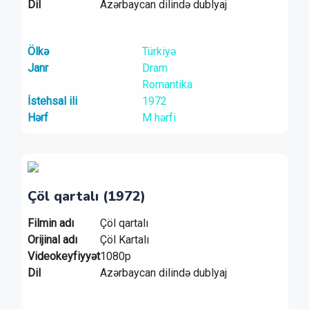
Dil
Azərbaycan dilində dublyaj
Ölkə
Türkiyə
Janr
Dram
Romantika
İstehsal ili
1972
Hərf
M hərfi
Çöl qartalı (1972)
Filmin adı
Çöl qartalı
Orijinal adı
Çöl Kartalı
Videokeyfiyyət
1080p
Dil
Azərbaycan dilində dublyaj