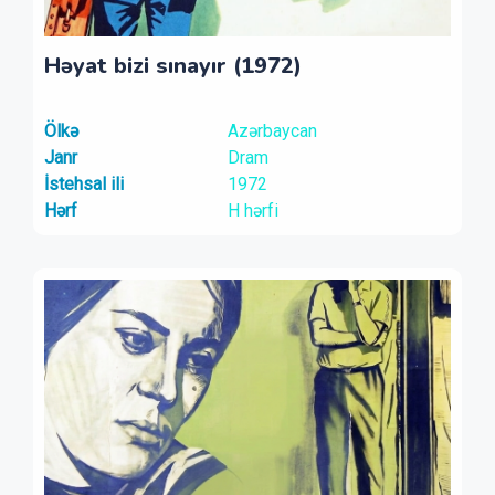
Həyat bizi sınayır (1972)
Ölkə
Azərbaycan
Janr
Dram
İstehsal ili
1972
Hərf
H hərfi