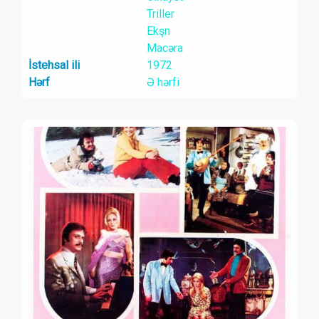
Triller
Ekşn
Macəra
İstehsal ili
1972
Hərf
Ə hərfi