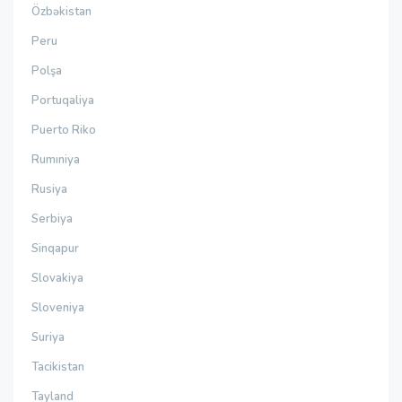
Özbəkistan
Peru
Polşa
Portuqaliya
Puerto Riko
Rumıniya
Rusiya
Serbiya
Sinqapur
Slovakiya
Sloveniya
Suriya
Tacikistan
Tayland