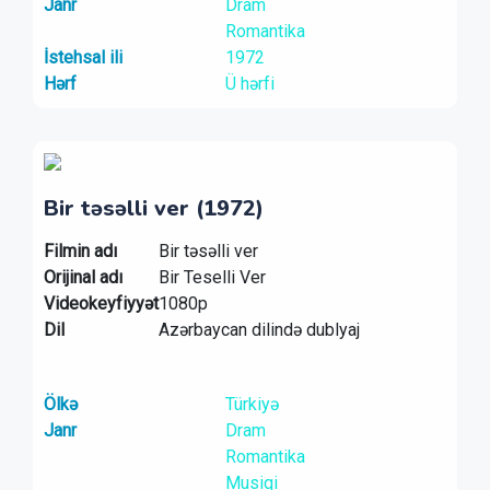
Janr
Dram
Romantika
İstehsal ili
1972
Hərf
Ü hərfi
Bir təsəlli ver (1972)
Filmin adı
Bir təsəlli ver
Orijinal adı
Bir Teselli Ver
Videokeyfiyyət
1080p
Dil
Azərbaycan dilində dublyaj
Ölkə
Türkiyə
Janr
Dram
Romantika
Musiqi