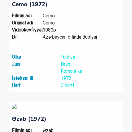
Cemo (1972)
Filmin adı
Cemo
Orijinal adı
Cemo
Videokeyfiyyət
1080p
Dil
Azərbaycan dilində dublyaj
Ölkə
Türkiyə
Janr
Dram
Romantika
İstehsal ili
1972
Hərf
C hərfi
Əzab (1972)
Filmin adı
Əzab