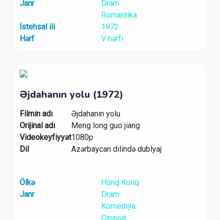
Janr
Dram
Romantika
İstehsal ili
1972
Hərf
V hərfi
Əjdahanın yolu (1972)
Filmin adı
Əjdahanın yolu
Orijinal adı
Meng long guo jiang
Videokeyfiyyət
1080p
Dil
Azərbaycan dilində dublyaj
Ölkə
Honq Konq
Janr
Dram
Komediya
Cinayət