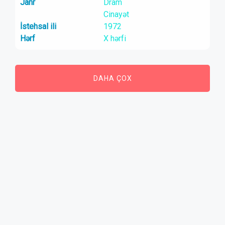
Janr
Dram
Cinayət
İstehsal ili
1972
Hərf
X hərfi
DAHA ÇOX