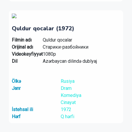
Quldur qocalar (1972)
Filmin adı
Quldur qocalar
Orijinal adı
Старики-разбойники
Videokeyfiyyət
1080p
Dil
Azərbaycan dilində dublyaj
Ölkə
Rusiya
Janr
Dram
Komediya
Cinayət
İstehsal ili
1972
Hərf
Q hərfi