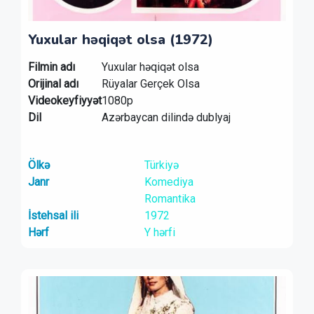
Yuxular həqiqət olsa (1972)
Filmin adı
Yuxular həqiqət olsa
Orijinal adı
Rüyalar Gerçek Olsa
Videokeyfiyyət
1080p
Dil
Azərbaycan dilində dublyaj
Ölkə
Türkiyə
Janr
Komediya
Romantika
İstehsal ili
1972
Hərf
Y hərfi