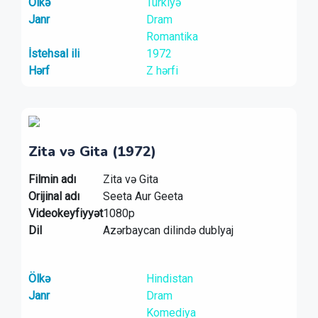
Ölkə
Türkiyə
Janr
Dram
Romantika
İstehsal ili
1972
Hərf
Z hərfi
Zita və Gita (1972)
Filmin adı
Zita və Gita
Orijinal adı
Seeta Aur Geeta
Videokeyfiyyət
1080p
Dil
Azərbaycan dilində dublyaj
Ölkə
Hindistan
Janr
Dram
Komediya