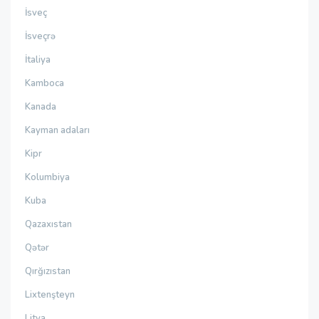
İsveç
İsveçrə
İtaliya
Kamboca
Kanada
Kayman adaları
Kipr
Kolumbiya
Kuba
Qazaxıstan
Qətər
Qırğızıstan
Lixtenşteyn
Litva