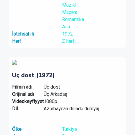
Müzikl
Macəra
Romantika
Ailə
İstehsal ili
1972
Hərf
Z hərfi
Üç dost (1972)
Filmin adı
Üç dost
Orijinal adı
Üç Arkadaş
Videokeyfiyyət
1080p
Dil
Azərbaycan dilində dublyaj
Ölkə
Türkiyə