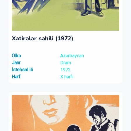
Xatirələr sahili (1972)
Ölkə
Azərbaycan
Janr
Dram
İstehsal ili
1972
Hərf
X hərfi