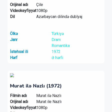
Orijinal adı
Çile
Videokeyfiyyət
1080p
Dil
Azərbaycan dilində dublyaj
Ölkə
Türkiyə
Janr
Dram
Romantika
İstehsal ili
1972
Hərf
Ə hərfi
Murat ilə Nazlı (1972)
Filmin adı
Murat ilə Nazlı
Orijinal adı
Murat ile Nazlı
Videokeyfiyyət
1080p