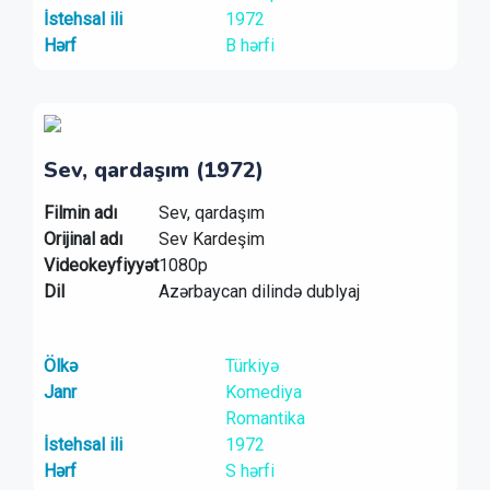
İstehsal ili
1972
Hərf
B hərfi
Sev, qardaşım (1972)
Filmin adı
Sev, qardaşım
Orijinal adı
Sev Kardeşim
Videokeyfiyyət
1080p
Dil
Azərbaycan dilində dublyaj
Ölkə
Türkiyə
Janr
Komediya
Romantika
İstehsal ili
1972
Hərf
S hərfi