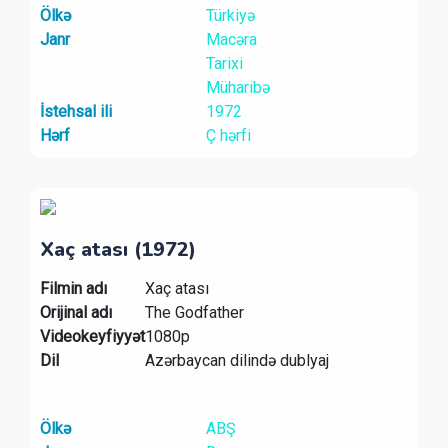
Ölkə
Türkiyə
Janr
Macəra
Tarixi
Müharibə
İstehsal ili
1972
Hərf
Ç hərfi
Xaç atası (1972)
Filmin adı
Xaç atası
Orijinal adı
The Godfather
Videokeyfiyyət
1080p
Dil
Azərbaycan dilində dublyaj
Ölkə
ABŞ