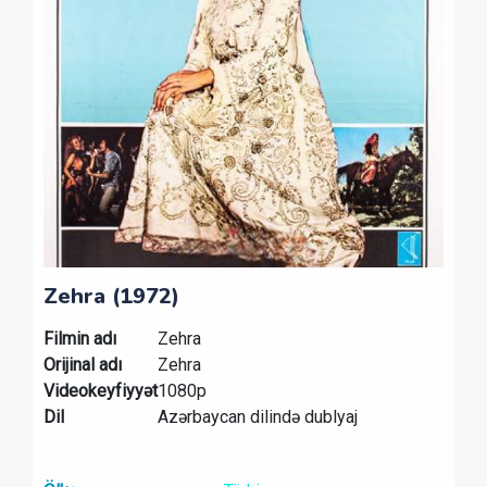
Zehra (1972)
Filmin adı
Zehra
Orijinal adı
Zehra
Videokeyfiyyət
1080p
Dil
Azərbaycan dilində dublyaj