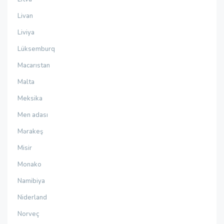
Livan
Liviya
Lüksemburq
Macarıstan
Malta
Meksika
Men adası
Mərakeş
Misir
Monako
Namibiya
Niderland
Norveç