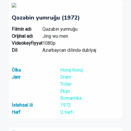
Qəzəbin yumruğu (1972)
Filmin adı
Qəzəbin yumruğu
Orijinal adı
Jing wu men
Videokeyfiyyət
1080p
Dil
Azərbaycan dilində dublyaj
Ölkə
Honq Konq
Janr
Dram
Triller
Ekşn
Romantika
İstehsal ili
1972
Hərf
Q hərfi