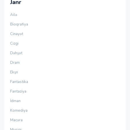
Janr
Ailə
Bioqrafiya
Cinayət
Cizgi
Dəhşət
Dram
Ekşn
Fantastika
Fantaziya
İdman
Komediya
Macəra
Musiqi