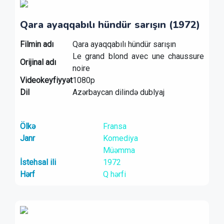
Qara ayaqqabılı hündür sarışın (1972)
Filmin adı
Qara ayaqqabılı hündür sarışın
Le grand blond avec une chaussure
Orijinal adı
noire
Videokeyfiyyət
1080p
Dil
Azərbaycan dilində dublyaj
Ölkə
Fransa
Janr
Komediya
Müəmma
İstehsal ili
1972
Hərf
Q hərfi