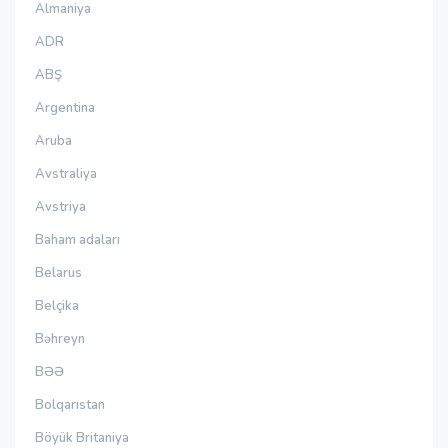
Almaniya
ADR
ABŞ
Argentina
Aruba
Avstraliya
Avstriya
Baham adaları
Belarus
Belçika
Bəhreyn
BƏƏ
Bolqarıstan
Böyük Britaniya