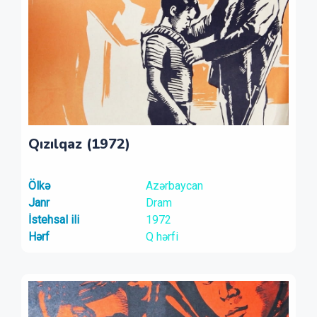
Qızılqaz (1972)
Ölkə
Azərbaycan
Janr
Dram
İstehsal ili
1972
Hərf
Q hərfi