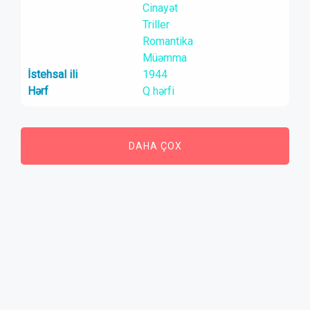
Cinayət
Triller
Romantika
Müəmma
İstehsal ili
1944
Hərf
Q hərfi
DAHA ÇOX