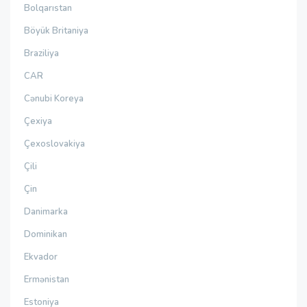
Bolqarıstan
Böyük Britaniya
Braziliya
CAR
Cənubi Koreya
Çexiya
Çexoslovakiya
Çili
Çin
Danimarka
Dominikan
Ekvador
Ermənistan
Estoniya