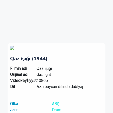
Qaz işığı (1944)
Filmin adı
Qaz işığı
Orijinal adı
Gaslight
Videokeyfiyyət
1080p
Dil
Azərbaycan dilində dublyaj
Ölkə
ABŞ
Janr
Dram