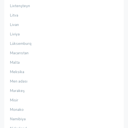
Lixtenşteyn
Litva
Livan
Liviya
Lüksemburq
Macarıstan
Malta
Meksika
Men adası
Mərakeş
Misir
Monako
Namibiya