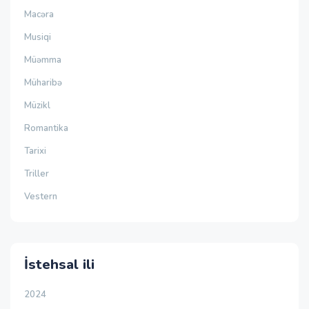
Macəra
Musiqi
Müəmma
Müharibə
Müzikl
Romantika
Tarixi
Triller
Vestern
İstehsal ili
2024