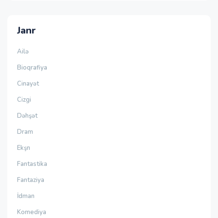
Janr
Ailə
Bioqrafiya
Cinayət
Cizgi
Dəhşət
Dram
Ekşn
Fantastika
Fantaziya
İdman
Komediya