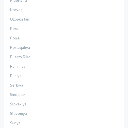
Niderland
Norveç
Özbəkistan
Peru
Polşa
Portuqaliya
Puerto Riko
Rumıniya
Rusiya
Serbiya
Sinqapur
Slovakiya
Sloveniya
Suriya