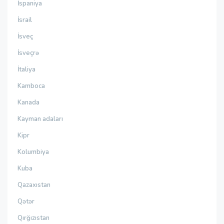
İspaniya
İsrail
İsveç
İsveçrə
İtaliya
Kamboca
Kanada
Kayman adaları
Kipr
Kolumbiya
Kuba
Qazaxıstan
Qətər
Qırğızıstan