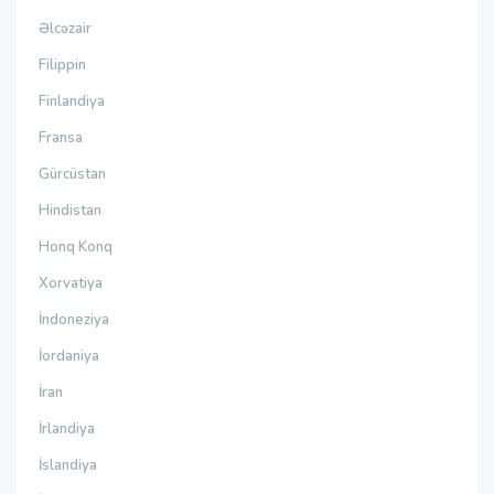
Əlcəzair
Filippin
Finlandiya
Fransa
Gürcüstan
Hindistan
Honq Konq
Xorvatiya
İndoneziya
İordaniya
İran
İrlandiya
İslandiya