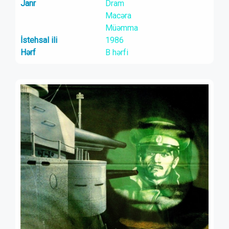
Janr
Dram
Macəra
Müəmma
İstehsal ili
1986
Hərf
B hərfi