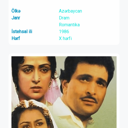
Ölkə
Azərbaycan
Janr
Dram
Romantika
İstehsal ili
1986
Hərf
X hərfi