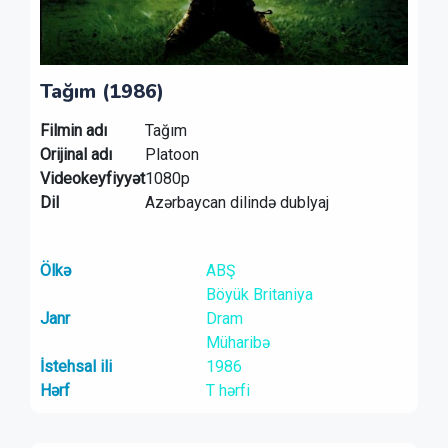
Tağım (1986)
Filmin adı
Tağım
Orijinal adı
Platoon
Videokeyfiyyət
1080p
Dil
Azərbaycan dilində dublyaj
Ölkə
ABŞ
Böyük Britaniya
Janr
Dram
Müharibə
İstehsal ili
1986
Hərf
T hərfi