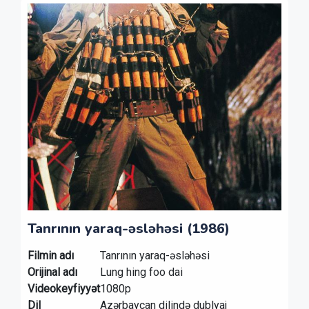
Tanrının yaraq-əsləhəsi (1986)
Filmin adı
Tanrının yaraq-əsləhəsi
Orijinal adı
Lung hing foo dai
Videokeyfiyyət
1080p
Dil
Azərbaycan dilində dublyaj