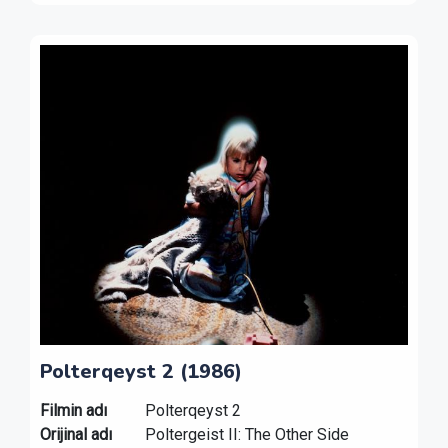
Polterqeyst 2 (1986)
Filmin adı
Polterqeyst 2
Orijinal adı
Poltergeist II: The Other Side