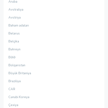
Aruba
Avstraliya
Avstriya
Baham adaları
Belarus
Belçika
Bəhreyn
BƏƏ
Bolqarıstan
Böyük Britaniya
Braziliya
CAR
Cənubi Koreya
Çexiya