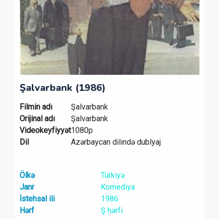
Şalvarbank (1986)
Filmin adı
Şalvarbank
Orijinal adı
Şalvarbank
Videokeyfiyyət
1080p
Dil
Azərbaycan dilində dublyaj
Ölkə
Türkiyə
Janr
Komediya
İstehsal ili
1986
Hərf
Ş hərfi