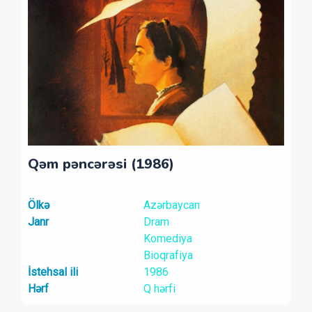
Qəm pəncərəsi (1986)
Ölkə
Azərbaycan
Janr
Dram
Komediya
Bioqrafiya
İstehsal ili
1986
Hərf
Q hərfi