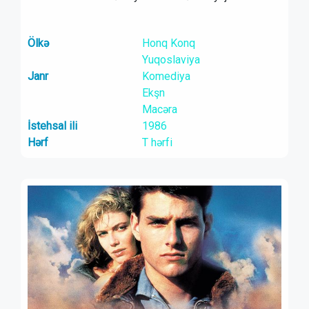
Ölkə
Honq Konq
Yuqoslaviya
Janr
Komediya
Ekşn
Macəra
İstehsal ili
1986
Hərf
T hərfi