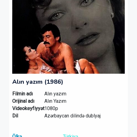
Alın yazım (1986)
Filmin adı
Alın yazım
Orijinal adı
Alın Yazım
Videokeyfiyyət
1080p
Dil
Azərbaycan dilində dublyaj
Ölkə
Türkiyə