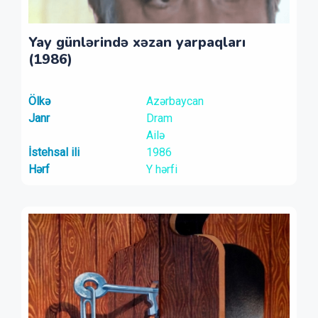
Yay günlərində xəzan yarpaqları
(1986)
Ölkə
Azərbaycan
Janr
Dram
Ailə
İstehsal ili
1986
Hərf
Y hərfi