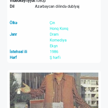
Videokeyfiyyət
1080p
Dil
Azərbaycan dilində dublyaj
Ölkə
Çin
Honq Konq
Janr
Dram
Komediya
Ekşn
İstehsal ili
1986
Hərf
Ş hərfi