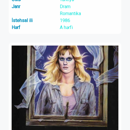
Janr
Dram
Romantika
İstehsal ili
1986
Hərf
A hərfi