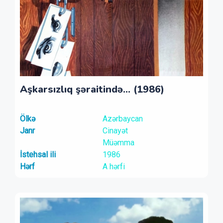
Aşkarsızlıq şəraitində... (1986)
Ölkə
Azərbaycan
Janr
Cinayət
Müəmma
İstehsal ili
1986
Hərf
A hərfi