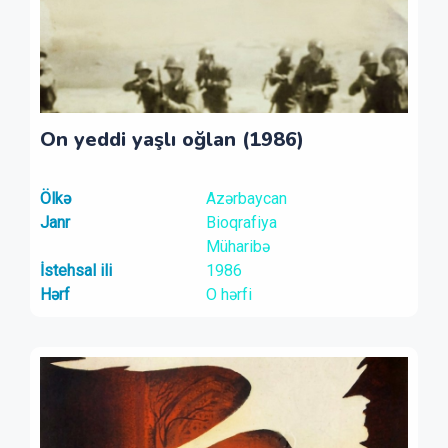
On yeddi yaşlı oğlan (1986)
Ölkə
Azərbaycan
Janr
Bioqrafiya
Müharibə
İstehsal ili
1986
Hərf
O hərfi