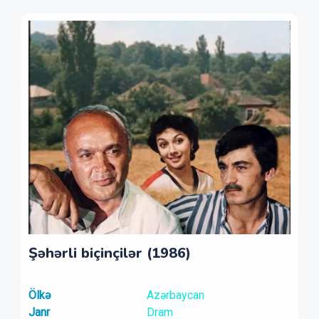
Şəhərli biçinçilər (1986)
Ölkə
Azərbaycan
Janr
Dram