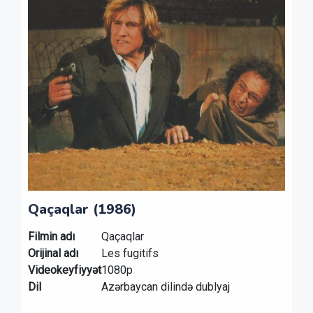
Qaçaqlar (1986)
Filmin adı
Qaçaqlar
Orijinal adı
Les fugitifs
Videokeyfiyyət
1080p
Dil
Azərbaycan dilində dublyaj