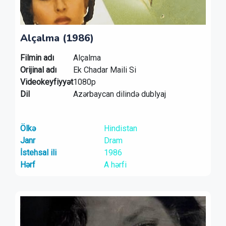
Alçalma (1986)
Filmin adı
Alçalma
Orijinal adı
Ek Chadar Maili Si
Videokeyfiyyət
1080p
Dil
Azərbaycan dilində dublyaj
Ölkə
Hindistan
Janr
Dram
İstehsal ili
1986
Hərf
A hərfi