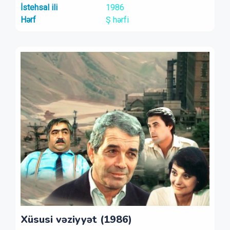
İstehsal ili
1986
Hərf
Ş hərfi
Xüsusi vəziyyət (1986)