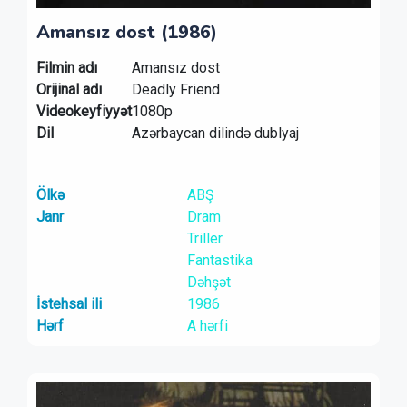
Amansız dost (1986)
Filmin adı
Amansız dost
Orijinal adı
Deadly Friend
Videokeyfiyyət
1080p
Dil
Azərbaycan dilində dublyaj
Ölkə
ABŞ
Janr
Dram
Triller
Fantastika
Dəhşət
İstehsal ili
1986
Hərf
A hərfi