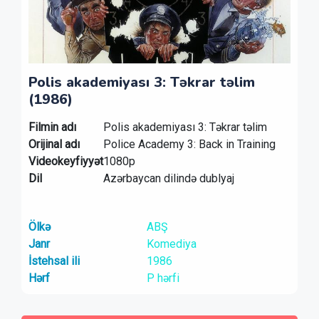
Polis akademiyası 3: Təkrar təlim
(1986)
Filmin adı
Polis akademiyası 3: Təkrar təlim
Orijinal adı
Police Academy 3: Back in Training
Videokeyfiyyət
1080p
Dil
Azərbaycan dilində dublyaj
Ölkə
ABŞ
Janr
Komediya
İstehsal ili
1986
Hərf
P hərfi