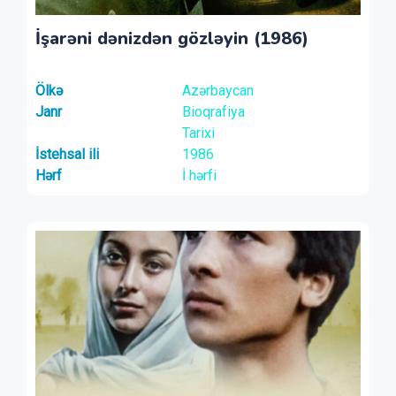
İşarəni dənizdən gözləyin (1986)
Ölkə
Azərbaycan
Janr
Bioqrafiya
Tarixi
İstehsal ili
1986
Hərf
İ hərfi