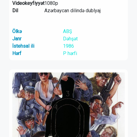
Videokeyfiyyət
1080p
Dil
Azərbaycan dilində dublyaj
Ölkə
ABŞ
Janr
Dəhşət
İstehsal ili
1986
Hərf
P hərfi