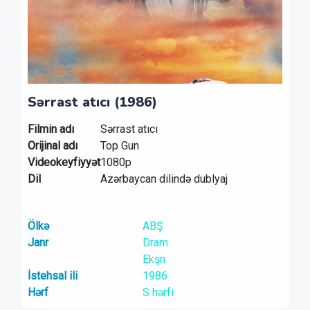
Sərrast atıcı (1986)
Filmin adı
Sərrast atıcı
Orijinal adı
Top Gun
Videokeyfiyyət
1080p
Dil
Azərbaycan dilində dublyaj
Ölkə
ABŞ
Janr
Dram
Ekşn
İstehsal ili
1986
Hərf
S hərfi