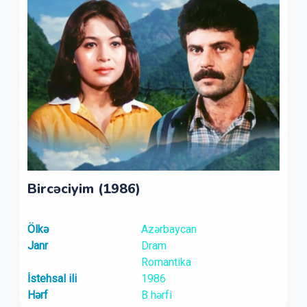
Bircəciyim (1986)
Ölkə
Azərbaycan
Janr
Dram
Romantika
İstehsal ili
1986
Hərf
B hərfi