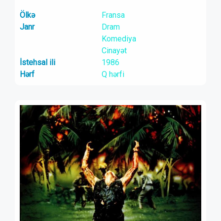
Ölkə
Fransa
Janr
Dram
Komediya
Cinayət
İstehsal ili
1986
Hərf
Q hərfi