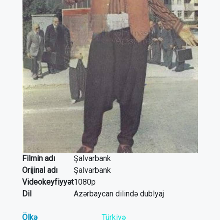
Filmin adı
Şalvarbank
Orijinal adı
Şalvarbank
Videokeyfiyyət
1080p
Dil
Azərbaycan dilində dublyaj
Ölkə
Türkiyə