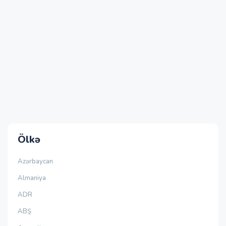
Ölkə
Azərbaycan
Almaniya
ADR
ABŞ