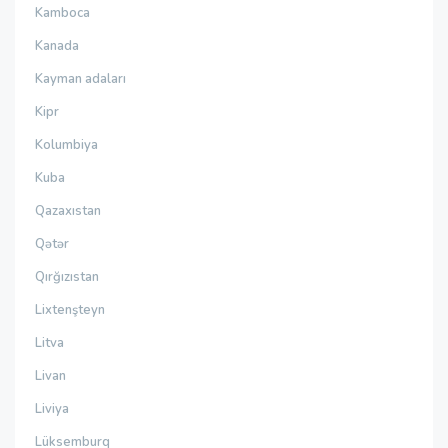
Kamboca
Kanada
Kayman adaları
Kipr
Kolumbiya
Kuba
Qazaxıstan
Qətər
Qırğızıstan
Lixtenşteyn
Litva
Livan
Liviya
Lüksemburq