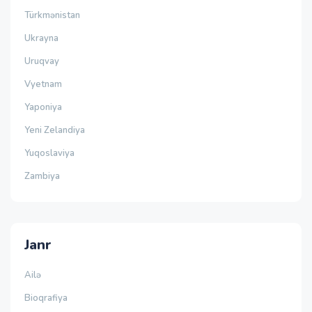
Türkmənistan
Ukrayna
Uruqvay
Vyetnam
Yaponiya
Yeni Zelandiya
Yuqoslaviya
Zambiya
Janr
Ailə
Bioqrafiya