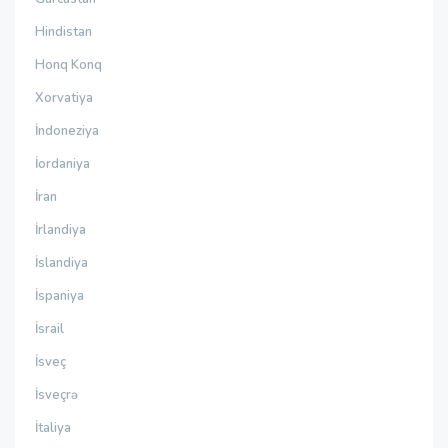
Hindistan
Honq Konq
Xorvatiya
İndoneziya
İordaniya
İran
İrlandiya
İslandiya
İspaniya
İsrail
İsveç
İsveçrə
İtaliya