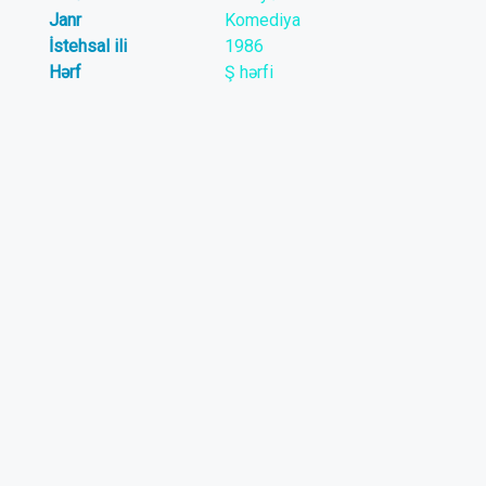
Janr
Komediya
İstehsal ili
1986
Hərf
Ş hərfi