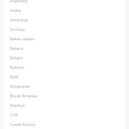
Argentina
Aruba
Avstraliya
Avstriya
Baham adaları
Belarus
Belçika
Bəhreyn
BƏƏ
Bolqarıstan
Böyük Britaniya
Braziliya
CAR
Cənubi Koreya