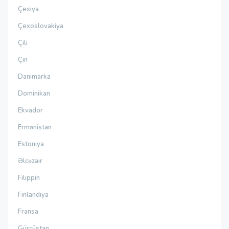
Çexiya
Çexoslovakiya
Çili
Çin
Danimarka
Dominikan
Ekvador
Ermənistan
Estoniya
Əlcəzair
Filippin
Finlandiya
Fransa
Gürcüstan