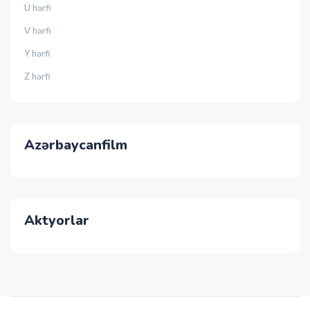
Ü hərfi
V hərfi
Y hərfi
Z hərfi
Azərbaycanfilm
Aktyorlar