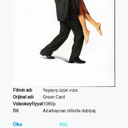
Filmin adı
Yaşayış üçün viza
Orijinal adı
Green Card
Videokeyfiyyət
1080p
Dil
Azərbaycan dilində dublyaj
Ölkə
ABŞ