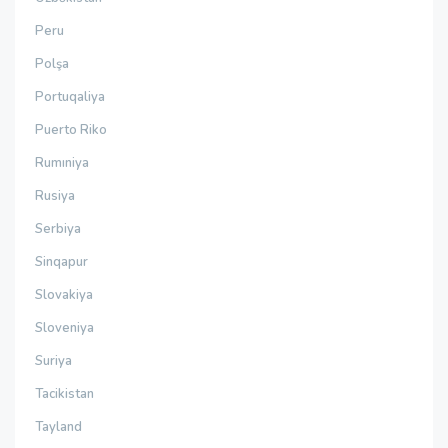
Peru
Polşa
Portuqaliya
Puerto Riko
Rumıniya
Rusiya
Serbiya
Sinqapur
Slovakiya
Sloveniya
Suriya
Tacikistan
Tayland