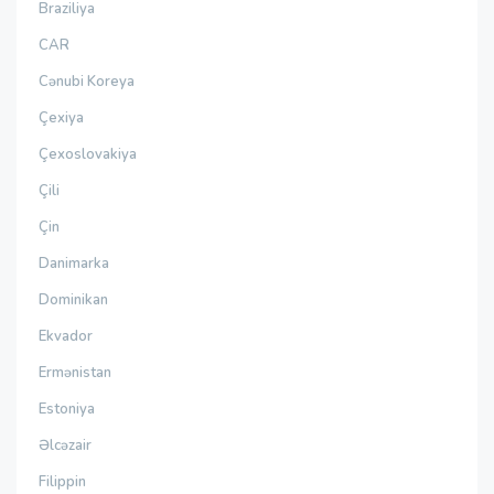
Braziliya
CAR
Cənubi Koreya
Çexiya
Çexoslovakiya
Çili
Çin
Danimarka
Dominikan
Ekvador
Ermənistan
Estoniya
Əlcəzair
Filippin