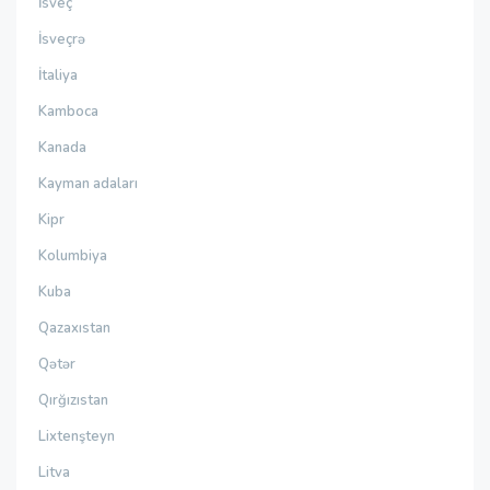
İsveç
İsveçrə
İtaliya
Kamboca
Kanada
Kayman adaları
Kipr
Kolumbiya
Kuba
Qazaxıstan
Qətər
Qırğızıstan
Lixtenşteyn
Litva