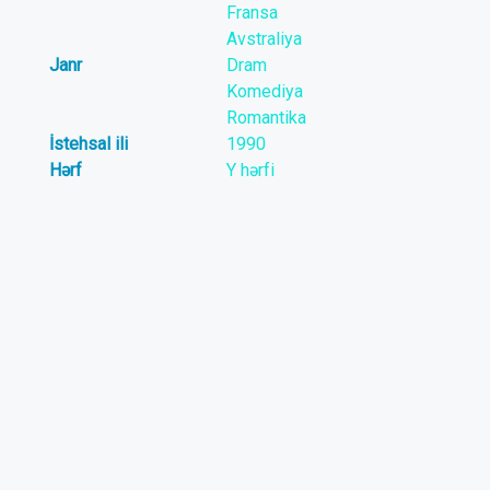
Fransa
Avstraliya
Janr
Dram
Komediya
Romantika
İstehsal ili
1990
Hərf
Y hərfi