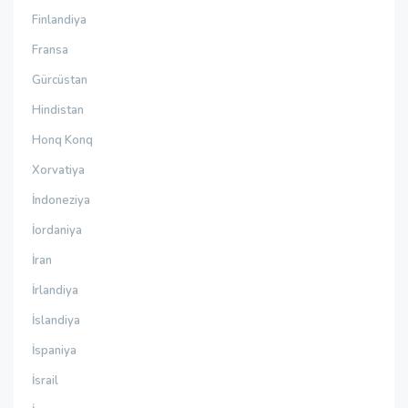
Finlandiya
Fransa
Gürcüstan
Hindistan
Honq Konq
Xorvatiya
İndoneziya
İordaniya
İran
İrlandiya
İslandiya
İspaniya
İsrail