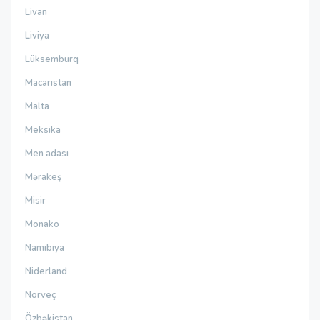
Livan
Liviya
Lüksemburq
Macarıstan
Malta
Meksika
Men adası
Mərakeş
Misir
Monako
Namibiya
Niderland
Norveç
Özbəkistan