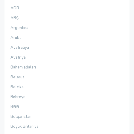
ADR
ABŞ
Argentina
Aruba
Avstraliya
Avstriya
Baham adaları
Belarus
Belçika
Bəhreyn
BƏƏ
Bolqarıstan
Böyük Britaniya