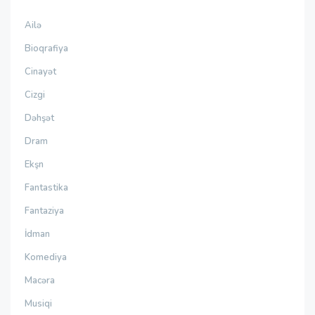
Ailə
Bioqrafiya
Cinayət
Cizgi
Dəhşət
Dram
Ekşn
Fantastika
Fantaziya
İdman
Komediya
Macəra
Musiqi