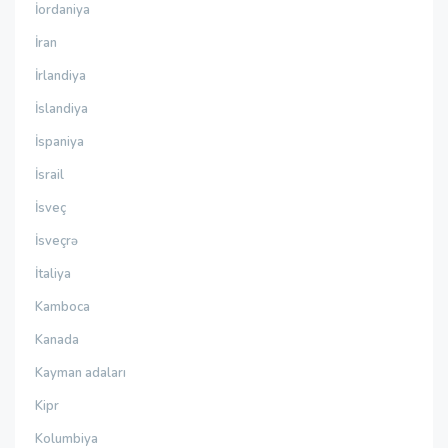
İordaniya
İran
İrlandiya
İslandiya
İspaniya
İsrail
İsveç
İsveçrə
İtaliya
Kamboca
Kanada
Kayman adaları
Kipr
Kolumbiya