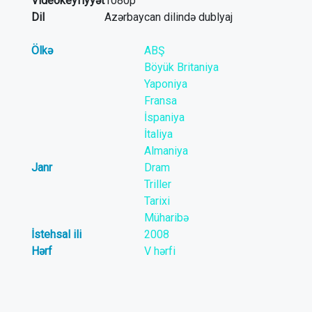
Videokeyfiyyət
1080p
Dil
Azərbaycan dilində dublyaj
Ölkə
ABŞ
Böyük Britaniya
Yaponiya
Fransa
İspaniya
İtaliya
Almaniya
Janr
Dram
Triller
Tarixi
Müharibə
İstehsal ili
2008
Hərf
V hərfi