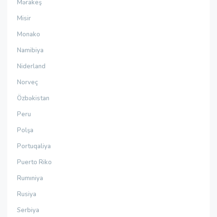
Mərakeş
Misir
Monako
Namibiya
Niderland
Norveç
Özbəkistan
Peru
Polşa
Portuqaliya
Puerto Riko
Rumıniya
Rusiya
Serbiya