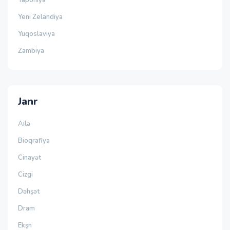
Yaponiya
Yeni Zelandiya
Yuqoslaviya
Zambiya
Janr
Ailə
Bioqrafiya
Cinayət
Cizgi
Dəhşət
Dram
Ekşn