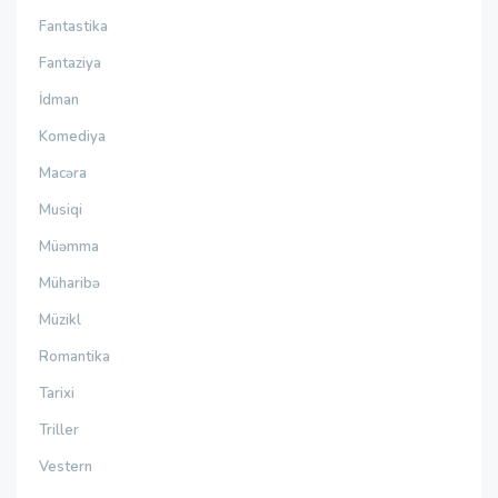
Fantastika
Fantaziya
İdman
Komediya
Macəra
Musiqi
Müəmma
Müharibə
Müzikl
Romantika
Tarixi
Triller
Vestern