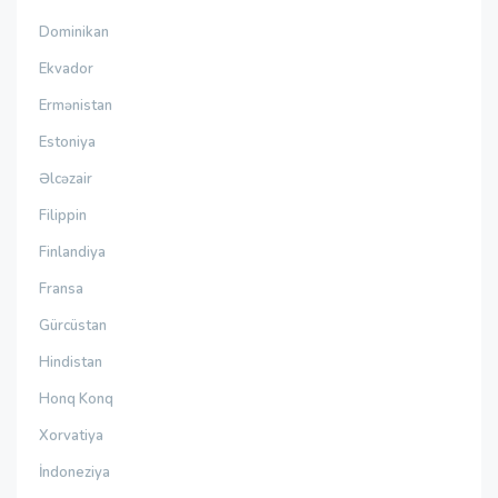
Dominikan
Ekvador
Ermənistan
Estoniya
Əlcəzair
Filippin
Finlandiya
Fransa
Gürcüstan
Hindistan
Honq Konq
Xorvatiya
İndoneziya