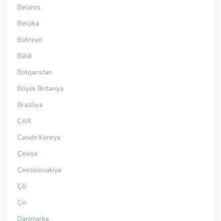
Belarus
Belçika
Bəhreyn
BƏƏ
Bolqarıstan
Böyük Britaniya
Braziliya
CAR
Cənubi Koreya
Çexiya
Çexoslovakiya
Çili
Çin
Danimarka