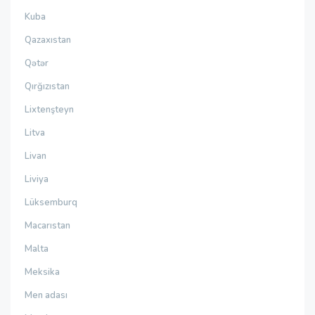
Kuba
Qazaxıstan
Qətər
Qırğızıstan
Lixtenşteyn
Litva
Livan
Liviya
Lüksemburq
Macarıstan
Malta
Meksika
Men adası