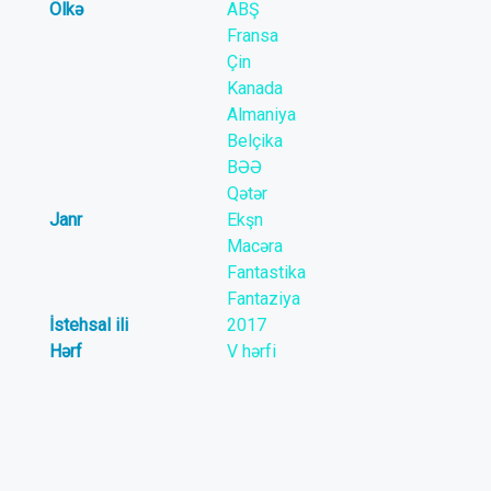
Ölkə
ABŞ
Fransa
Çin
Kanada
Almaniya
Belçika
BƏƏ
Qətər
Janr
Ekşn
Macəra
Fantastika
Fantaziya
İstehsal ili
2017
Hərf
V hərfi