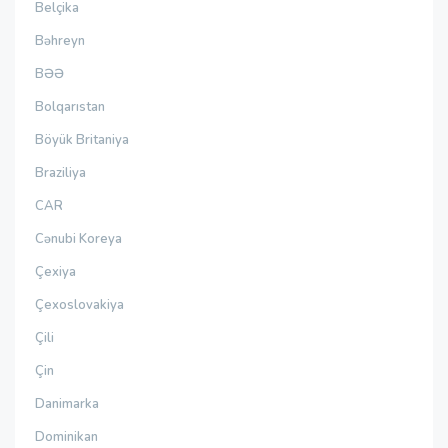
Belçika
Bəhreyn
BƏƏ
Bolqarıstan
Böyük Britaniya
Braziliya
CAR
Cənubi Koreya
Çexiya
Çexoslovakiya
Çili
Çin
Danimarka
Dominikan