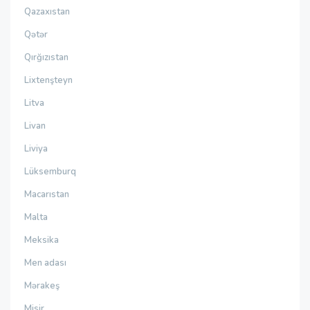
Qazaxıstan
Qətər
Qırğızıstan
Lixtenşteyn
Litva
Livan
Liviya
Lüksemburq
Macarıstan
Malta
Meksika
Men adası
Mərakeş
Misir