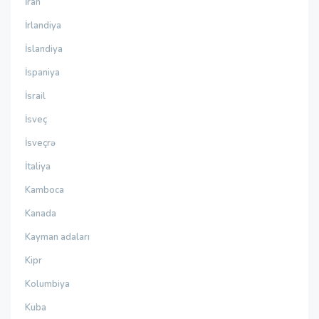
İran
İrlandiya
İslandiya
İspaniya
İsrail
İsveç
İsveçrə
İtaliya
Kamboca
Kanada
Kayman adaları
Kipr
Kolumbiya
Kuba