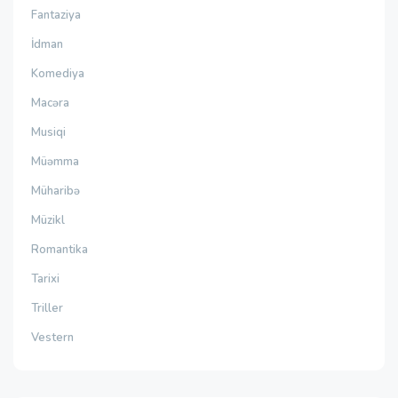
Fantaziya
İdman
Komediya
Macəra
Musiqi
Müəmma
Müharibə
Müzikl
Romantika
Tarixi
Triller
Vestern