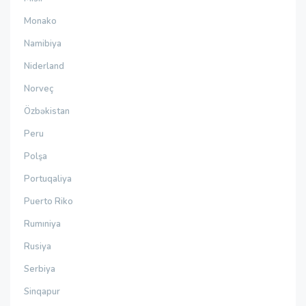
Monako
Namibiya
Niderland
Norveç
Özbəkistan
Peru
Polşa
Portuqaliya
Puerto Riko
Rumıniya
Rusiya
Serbiya
Sinqapur