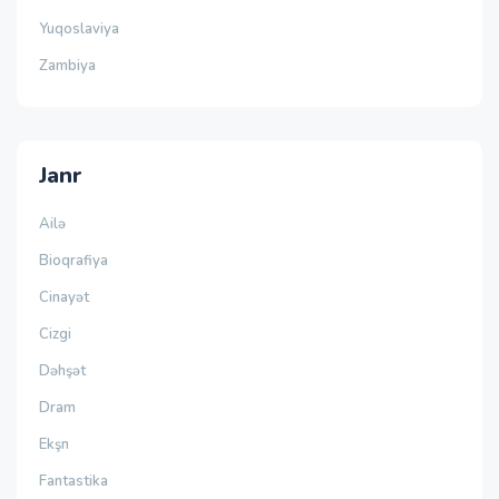
Yuqoslaviya
Zambiya
Janr
Ailə
Bioqrafiya
Cinayət
Cizgi
Dəhşət
Dram
Ekşn
Fantastika