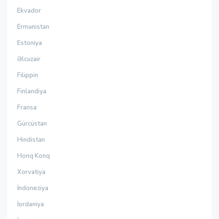
Ekvador
Ermənistan
Estoniya
Əlcəzair
Filippin
Finlandiya
Fransa
Gürcüstan
Hindistan
Honq Konq
Xorvatiya
İndoneziya
İordaniya