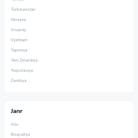
Türkmənistan
Ukrayna
Uruqvay
Vyetnam
Yaponiya
Yeni Zelandiya
Yuqoslaviya
Zambiya
Janr
Ailə
Bioqrafiya