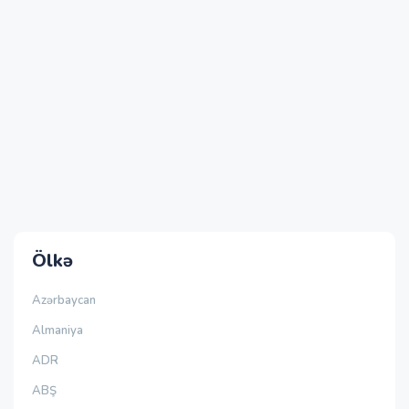
Ölkə
Azərbaycan
Almaniya
ADR
ABŞ