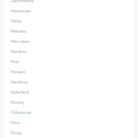
Lüksemburq
Macarıstan
Malta
Meksika
Men adası
Mərakeş
Misir
Monako
Namibiya
Niderland
Norveç
Özbəkistan
Peru
Polşa