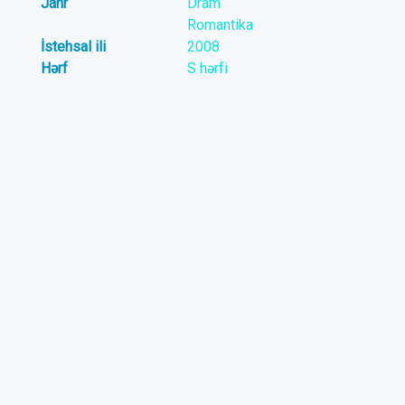
Janr
Dram
Romantika
İstehsal ili
2008
Hərf
S hərfi