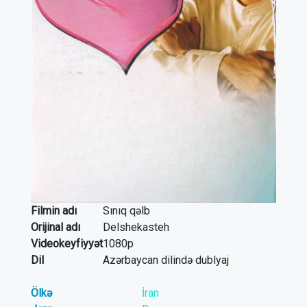
Filmin adı
Sınıq qəlb
Orijinal adı
Delshekasteh
Videokeyfiyyət
1080p
Dil
Azərbaycan dilində dublyaj
Ölkə
İran