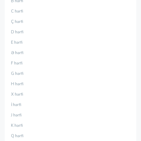
B hərfi
C hərfi
Ç hərfi
D hərfi
E hərfi
Ə hərfi
F hərfi
G hərfi
H hərfi
X hərfi
İ hərfi
J hərfi
K hərfi
Q hərfi