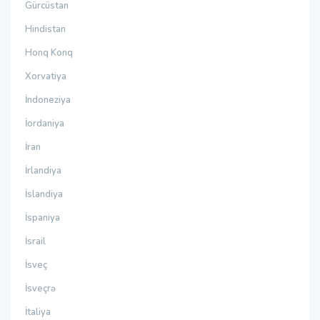
Gürcüstan
Hindistan
Honq Konq
Xorvatiya
İndoneziya
İordaniya
İran
İrlandiya
İslandiya
İspaniya
İsrail
İsveç
İsveçrə
İtaliya