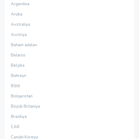
Argentina
Aruba
Avstraliya
Avstriya
Baham adaları
Belarus
Belçika
Bəhreyn
BƏƏ
Bolqarıstan
Böyük Britaniya
Braziliya
CAR
Cənubi Koreya