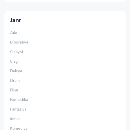
Janr
Ailə
Bioqrafiya
Cinayət
Cizgi
Dəhşət
Dram
Ekşn
Fantastika
Fantaziya
İdman
Komediya