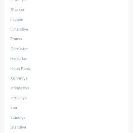
Estoniya
Əlcəzair
Filippin
Finlandiya
Fransa
Gürcüstan
Hindistan
Honq Konq
Xorvatiya
İndoneziya
İordaniya
İran
İrlandiya
İslandiya