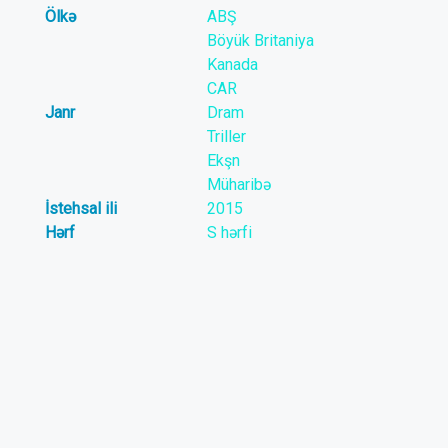
Ölkə
ABŞ
Böyük Britaniya
Kanada
CAR
Janr
Dram
Triller
Ekşn
Müharibə
İstehsal ili
2015
Hərf
S hərfi