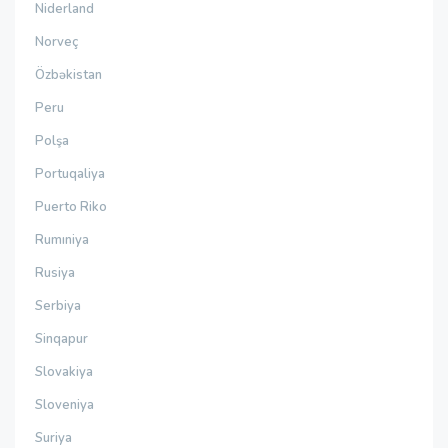
Niderland
Norveç
Özbəkistan
Peru
Polşa
Portuqaliya
Puerto Riko
Rumıniya
Rusiya
Serbiya
Sinqapur
Slovakiya
Sloveniya
Suriya