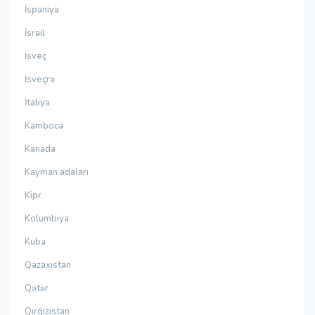
İspaniya
İsrail
İsveç
İsveçrə
İtaliya
Kamboca
Kanada
Kayman adaları
Kipr
Kolumbiya
Kuba
Qazaxıstan
Qətər
Qırğızıstan