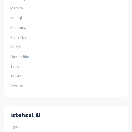
Macəra
Musiqi
Müəmma
Müharibə
Müzikl
Romantika
Tarixi
Triller
Vestern
İstehsal ili
2024