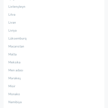
Lixtenşteyn
Litva
Livan
Liviya
Lüksemburq
Macarıstan
Malta
Meksika
Men adası
Mərakeş
Misir
Monako
Namibiya