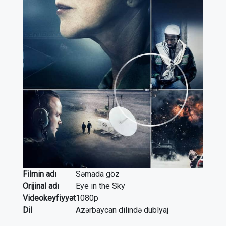
Filmin adı
Səmada göz
Orijinal adı
Eye in the Sky
Videokeyfiyyət
1080p
Dil
Azərbaycan dilində dublyaj