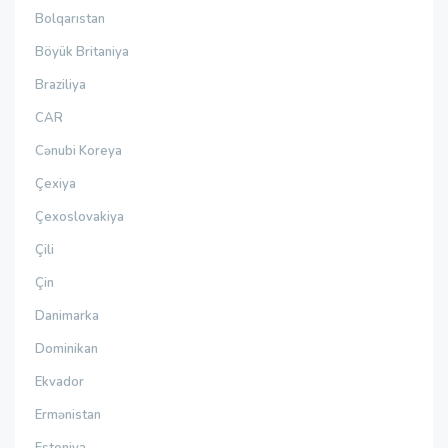
Bolqarıstan
Böyük Britaniya
Braziliya
CAR
Cənubi Koreya
Çexiya
Çexoslovakiya
Çili
Çin
Danimarka
Dominikan
Ekvador
Ermənistan