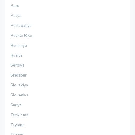
Peru
Polşa
Portuqaliya
Puerto Riko
Rumıniya
Rusiya
Serbiya
Sinqapur
Slovakiya
Sloveniya
Suriya
Tacikistan
Tayland