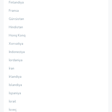
Finlandiya
Fransa
Gürcüstan
Hindistan
Honq Konq
Xorvatiya
İndoneziya
İordaniya
İran
İrlandiya
İslandiya
İspaniya
İsrail
İsveç