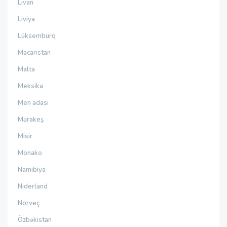
Livan
Liviya
Lüksemburq
Macarıstan
Malta
Meksika
Men adası
Mərakeş
Misir
Monako
Namibiya
Niderland
Norveç
Özbəkistan