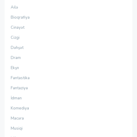
Ailə
Bioqrafiya
Cinayət
Cizgi
Dəhşət
Dram
Ekşn
Fantastika
Fantaziya
İdman
Komediya
Macəra
Musiqi