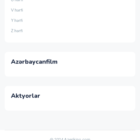
Ü hərfi
V hərfi
Y hərfi
Z hərfi
Azərbaycanfilm
Aktyorlar
@ 2024 Azerikino.com