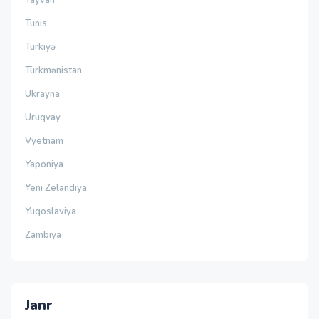
Tayvan
Tunis
Türkiyə
Türkmənistan
Ukrayna
Uruqvay
Vyetnam
Yaponiya
Yeni Zelandiya
Yuqoslaviya
Zambiya
Janr