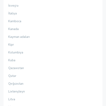
İsveçrə
İtaliya
Kamboca
Kanada
Kayman adaları
Kipr
Kolumbiya
Kuba
Qazaxıstan
Qətər
Qırğızıstan
Lixtenşteyn
Litva