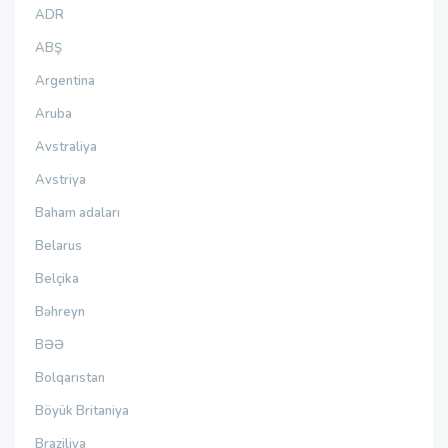
ADR
ABŞ
Argentina
Aruba
Avstraliya
Avstriya
Baham adaları
Belarus
Belçika
Bəhreyn
BƏƏ
Bolqarıstan
Böyük Britaniya
Braziliya