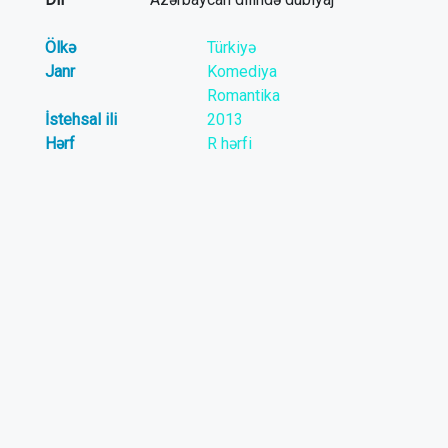
Ölkə
Türkiyə
Janr
Komediya
Romantika
İstehsal ili
2013
Hərf
R hərfi