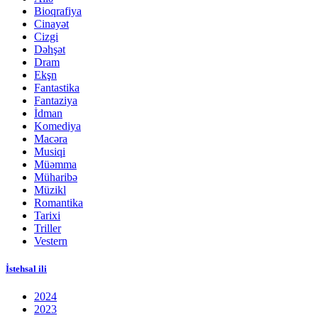
Bioqrafiya
Cinayət
Cizgi
Dəhşət
Dram
Ekşn
Fantastika
Fantaziya
İdman
Komediya
Macəra
Musiqi
Müəmma
Müharibə
Müzikl
Romantika
Tarixi
Triller
Vestern
İstehsal ili
2024
2023