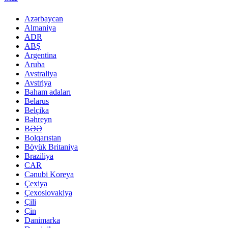
Azərbaycan
Almaniya
ADR
ABŞ
Argentina
Aruba
Avstraliya
Avstriya
Baham adaları
Belarus
Belçika
Bəhreyn
BƏƏ
Bolqarıstan
Böyük Britaniya
Braziliya
CAR
Cənubi Koreya
Çexiya
Çexoslovakiya
Çili
Çin
Danimarka