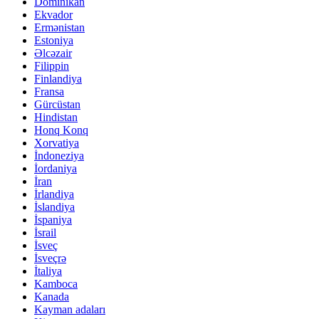
Dominikan
Ekvador
Ermənistan
Estoniya
Əlcəzair
Filippin
Finlandiya
Fransa
Gürcüstan
Hindistan
Honq Konq
Xorvatiya
İndoneziya
İordaniya
İran
İrlandiya
İslandiya
İspaniya
İsrail
İsveç
İsveçrə
İtaliya
Kamboca
Kanada
Kayman adaları