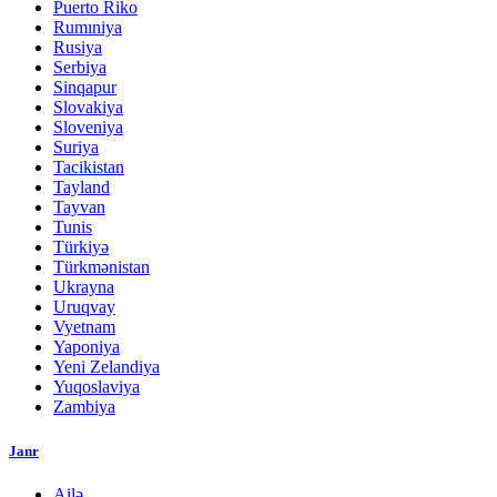
Puerto Riko
Rumıniya
Rusiya
Serbiya
Sinqapur
Slovakiya
Sloveniya
Suriya
Tacikistan
Tayland
Tayvan
Tunis
Türkiyə
Türkmənistan
Ukrayna
Uruqvay
Vyetnam
Yaponiya
Yeni Zelandiya
Yuqoslaviya
Zambiya
Janr
Ailə