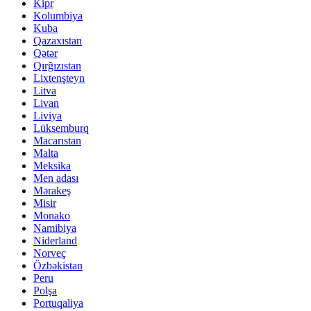
Kipr
Kolumbiya
Kuba
Qazaxıstan
Qətər
Qırğızıstan
Lixtenşteyn
Litva
Livan
Liviya
Lüksemburq
Macarıstan
Malta
Meksika
Men adası
Mərakeş
Misir
Monako
Namibiya
Niderland
Norveç
Özbəkistan
Peru
Polşa
Portuqaliya