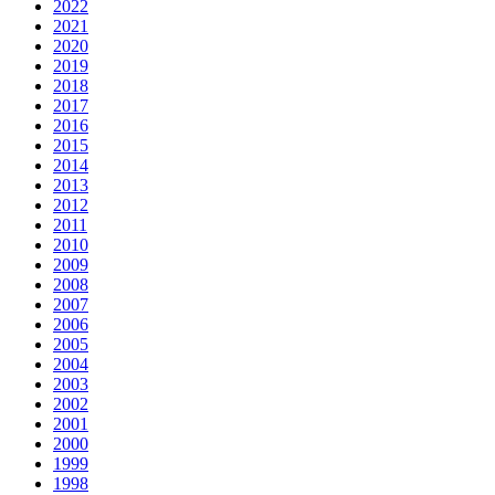
2022
2021
2020
2019
2018
2017
2016
2015
2014
2013
2012
2011
2010
2009
2008
2007
2006
2005
2004
2003
2002
2001
2000
1999
1998