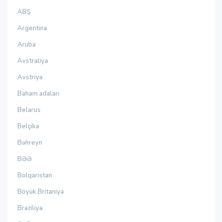
ABŞ
Argentina
Aruba
Avstraliya
Avstriya
Baham adaları
Belarus
Belçika
Bəhreyn
BƏƏ
Bolqarıstan
Böyük Britaniya
Braziliya