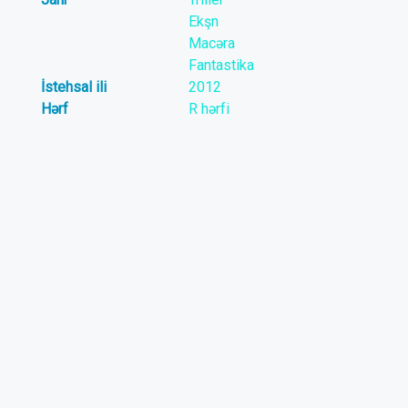
Ekşn
Macəra
Fantastika
İstehsal ili
2012
Hərf
R hərfi