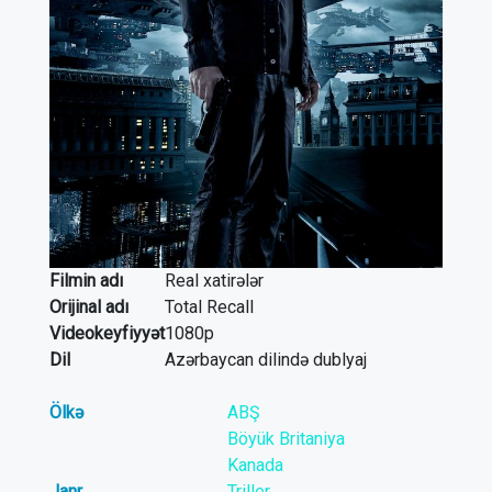
Filmin adı
Real xatirələr
Orijinal adı
Total Recall
Videokeyfiyyət
1080p
Dil
Azərbaycan dilində dublyaj
Ölkə
ABŞ
Böyük Britaniya
Kanada
Janr
Triller