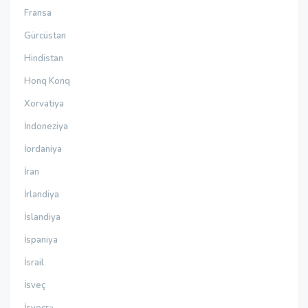
Fransa
Gürcüstan
Hindistan
Honq Konq
Xorvatiya
İndoneziya
İordaniya
İran
İrlandiya
İslandiya
İspaniya
İsrail
İsveç
İsveçrə