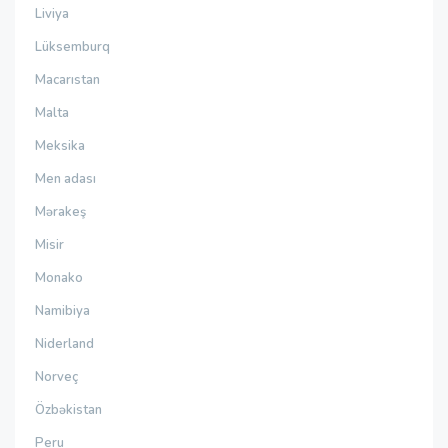
Liviya
Lüksemburq
Macarıstan
Malta
Meksika
Men adası
Mərakeş
Misir
Monako
Namibiya
Niderland
Norveç
Özbəkistan
Peru