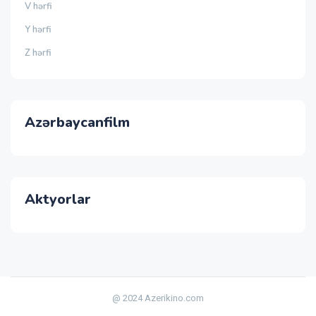
V hərfi
Y hərfi
Z hərfi
Azərbaycanfilm
Aktyorlar
@ 2024 Azerikino.com