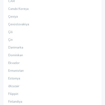
CAR
Cənubi Koreya
Çexiya
Çexoslovakiya
Çili
Çin
Danimarka
Dominikan
Ekvador
Ermənistan
Estoniya
Əlcəzair
Filippin
Finlandiya