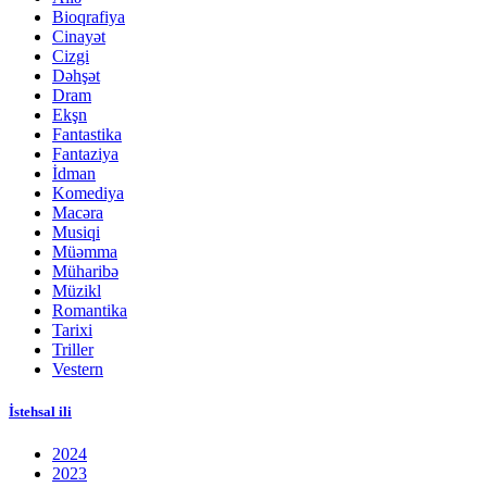
Bioqrafiya
Cinayət
Cizgi
Dəhşət
Dram
Ekşn
Fantastika
Fantaziya
İdman
Komediya
Macəra
Musiqi
Müəmma
Müharibə
Müzikl
Romantika
Tarixi
Triller
Vestern
İstehsal ili
2024
2023