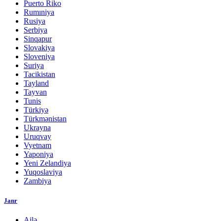
Puerto Riko
Rumıniya
Rusiya
Serbiya
Sinqapur
Slovakiya
Sloveniya
Suriya
Tacikistan
Tayland
Tayvan
Tunis
Türkiyə
Türkmənistan
Ukrayna
Uruqvay
Vyetnam
Yaponiya
Yeni Zelandiya
Yuqoslaviya
Zambiya
Janr
Ailə