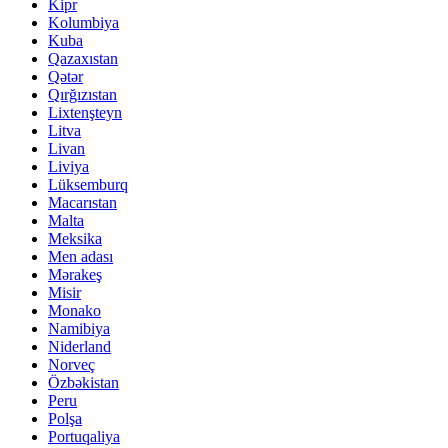
Kipr
Kolumbiya
Kuba
Qazaxıstan
Qətər
Qırğızıstan
Lixtenşteyn
Litva
Livan
Liviya
Lüksemburq
Macarıstan
Malta
Meksika
Men adası
Mərakeş
Misir
Monako
Namibiya
Niderland
Norveç
Özbəkistan
Peru
Polşa
Portuqaliya