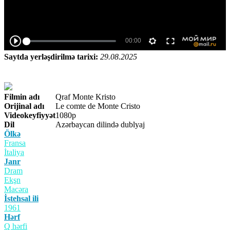
Saytda yerləşdirilmə tarixi:
29.08.2025
Filmin adı
Qraf Monte Kristo
Orijinal adı
Le comte de Monte Cristo
Videokeyfiyyət
1080p
Dil
Azərbaycan dilində dublyaj
Ölkə
Fransa
İtaliya
Janr
Dram
Ekşn
Macəra
İstehsal ili
1961
Hərf
Q hərfi