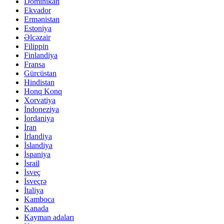
Dominikan
Ekvador
Ermənistan
Estoniya
Əlcəzair
Filippin
Finlandiya
Fransa
Gürcüstan
Hindistan
Honq Konq
Xorvatiya
İndoneziya
İordaniya
İran
İrlandiya
İslandiya
İspaniya
İsrail
İsveç
İsveçrə
İtaliya
Kamboca
Kanada
Kayman adaları