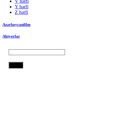
V hərfi
Y hərfi
Z hərfi
Azərbaycanfilm
Aktyorlar
Axtar