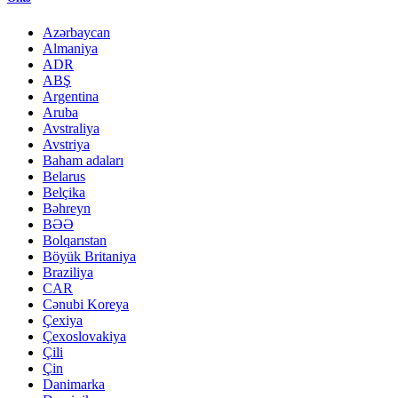
Azərbaycan
Almaniya
ADR
ABŞ
Argentina
Aruba
Avstraliya
Avstriya
Baham adaları
Belarus
Belçika
Bəhreyn
BƏƏ
Bolqarıstan
Böyük Britaniya
Braziliya
CAR
Cənubi Koreya
Çexiya
Çexoslovakiya
Çili
Çin
Danimarka