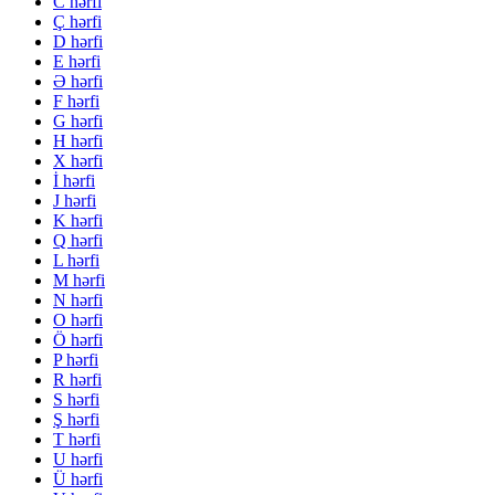
C hərfi
Ç hərfi
D hərfi
E hərfi
Ə hərfi
F hərfi
G hərfi
H hərfi
X hərfi
İ hərfi
J hərfi
K hərfi
Q hərfi
L hərfi
M hərfi
N hərfi
O hərfi
Ö hərfi
P hərfi
R hərfi
S hərfi
Ş hərfi
T hərfi
U hərfi
Ü hərfi