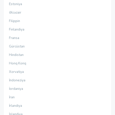
Estoniya
Əlcəzair
Filippin
Finlandiya
Fransa
Gürcüstan
Hindistan
Honq Konq
Xorvatiya
İndoneziya
İordaniya
İran
İrlandiya
İslandiya