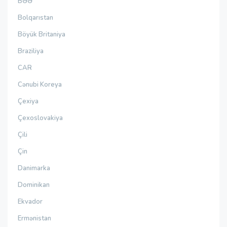
BƏƏ
Bolqarıstan
Böyük Britaniya
Braziliya
CAR
Cənubi Koreya
Çexiya
Çexoslovakiya
Çili
Çin
Danimarka
Dominikan
Ekvador
Ermənistan