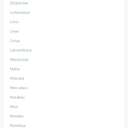
Qırğızıstan
Lixtenşteyn
Litva
Livan
Liviya
Lüksemburq
Macarıstan
Malta
Meksika
Men adası
Mərakeş
Misir
Monako
Namibiya