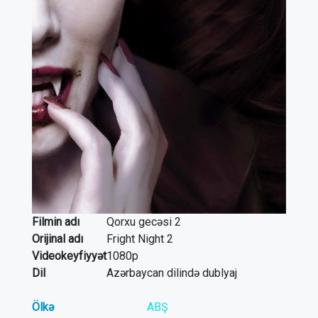
Filmin adı
Qorxu gecəsi 2
Orijinal adı
Fright Night 2
Videokeyfiyyət
1080p
Dil
Azərbaycan dilində dublyaj
Ölkə
ABŞ