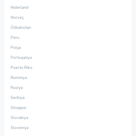
Niderland
Norveç
Özbəkistan
Peru
Polşa
Portuqaliya
Puerto Riko
Rumıniya
Rusiya
Serbiya
Sinqapur
Slovakiya
Sloveniya