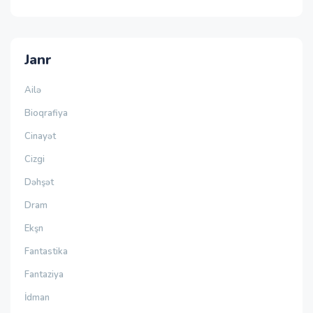
Janr
Ailə
Bioqrafiya
Cinayət
Cizgi
Dəhşət
Dram
Ekşn
Fantastika
Fantaziya
İdman