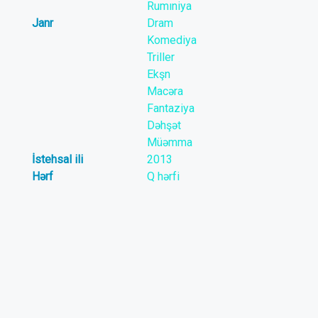
Rumıniya
Janr
Dram
Komediya
Triller
Ekşn
Macəra
Fantaziya
Dəhşət
Müəmma
İstehsal ili
2013
Hərf
Q hərfi