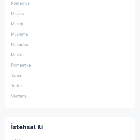
Komediya
Macəra
Musiqi
Müəmma
Müharibə
Müzikl
Romantika
Tarixi
Triller
Vestern
İstehsal ili