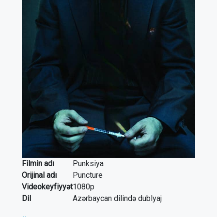
Filmin adı
Punksiya
Orijinal adı
Puncture
Videokeyfiyyət
1080p
Dil
Azərbaycan dilində dublyaj