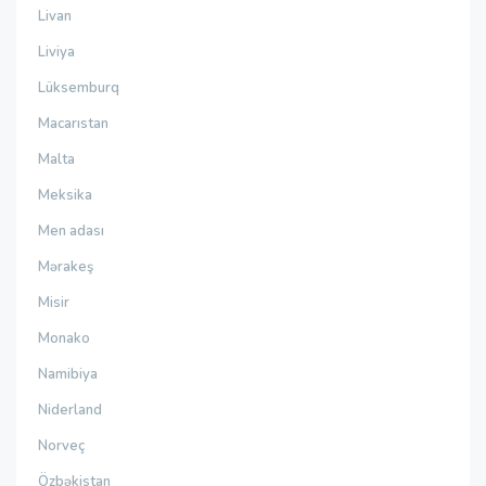
Livan
Liviya
Lüksemburq
Macarıstan
Malta
Meksika
Men adası
Mərakeş
Misir
Monako
Namibiya
Niderland
Norveç
Özbəkistan