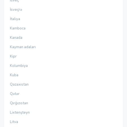
İsveç
İsveçrə
İtaliya
Kamboca
Kanada
Kayman adaları
Kipr
Kolumbiya
Kuba
Qazaxıstan
Qətər
Qırğızıstan
Lixtenşteyn
Litva