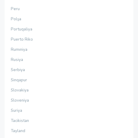
Peru
Polşa
Portuqaliya
Puerto Riko
Rumıniya
Rusiya
Serbiya
Sinqapur
Slovakiya
Sloveniya
Suriya
Tacikistan
Tayland