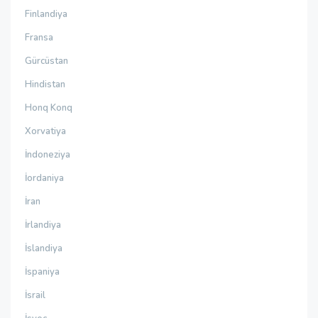
Finlandiya
Fransa
Gürcüstan
Hindistan
Honq Konq
Xorvatiya
İndoneziya
İordaniya
İran
İrlandiya
İslandiya
İspaniya
İsrail