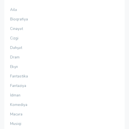
Ailə
Bioqrafiya
Cinayət
Cizgi
Dəhşət
Dram
Ekşn
Fantastika
Fantaziya
İdman
Komediya
Macəra
Musiqi