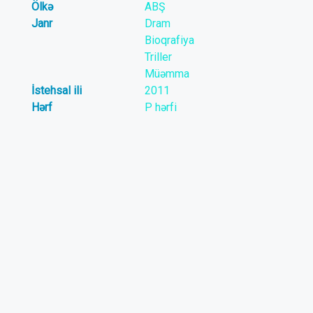
Ölkə
ABŞ
Janr
Dram
Bioqrafiya
Triller
Müəmma
İstehsal ili
2011
Hərf
P hərfi