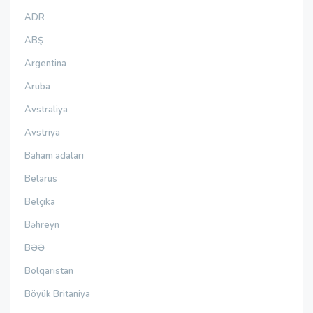
ADR
ABŞ
Argentina
Aruba
Avstraliya
Avstriya
Baham adaları
Belarus
Belçika
Bəhreyn
BƏƏ
Bolqarıstan
Böyük Britaniya