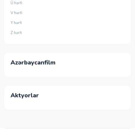
Ü hərfi
V hərfi
Y hərfi
Z hərfi
Azərbaycanfilm
Aktyorlar