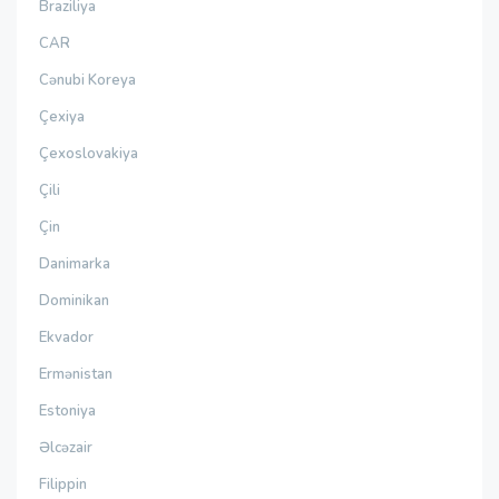
Braziliya
CAR
Cənubi Koreya
Çexiya
Çexoslovakiya
Çili
Çin
Danimarka
Dominikan
Ekvador
Ermənistan
Estoniya
Əlcəzair
Filippin