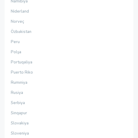
Namibiya
Niderland
Norveç
Özbəkistan
Peru
Polşa
Portuqaliya
Puerto Riko
Rumıniya
Rusiya
Serbiya
Sinqapur
Slovakiya
Sloveniya