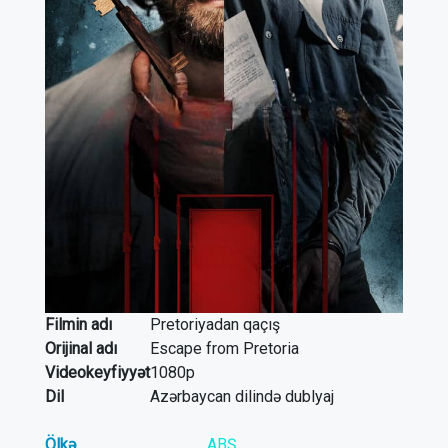
Filmin adı
Pretoriyadan qaçış
Orijinal adı
Escape from Pretoria
Videokeyfiyyət
1080p
Dil
Azərbaycan dilində dublyaj
Ölkə
ABŞ