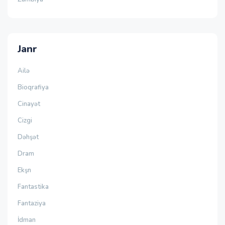
Janr
Ailə
Bioqrafiya
Cinayət
Cizgi
Dəhşət
Dram
Ekşn
Fantastika
Fantaziya
İdman