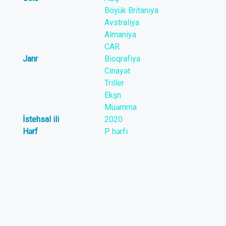
Böyük Britaniya
Avstraliya
Almaniya
CAR
Janr
Bioqrafiya
Cinayət
Triller
Ekşn
Müəmma
İstehsal ili
2020
Hərf
P hərfi