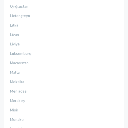
Qırğızıstan
Lixtenşteyn
Litva
Livan
Liviya
Lüksemburq
Macarıstan
Malta
Meksika
Men adası
Mərakeş
Misir
Monako