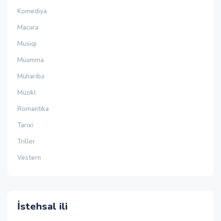
Komediya
Macəra
Musiqi
Müəmma
Müharibə
Müzikl
Romantika
Tarixi
Triller
Vestern
İstehsal ili