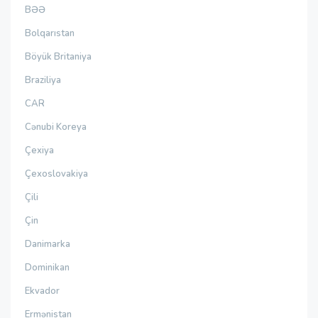
BƏƏ
Bolqarıstan
Böyük Britaniya
Braziliya
CAR
Cənubi Koreya
Çexiya
Çexoslovakiya
Çili
Çin
Danimarka
Dominikan
Ekvador
Ermənistan