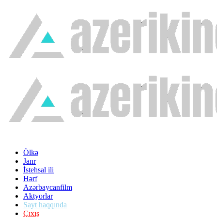
Ölkə
Janr
İstehsal ili
Hərf
Azərbaycanfilm
Aktyorlar
Sayt haqqında
Çıxış