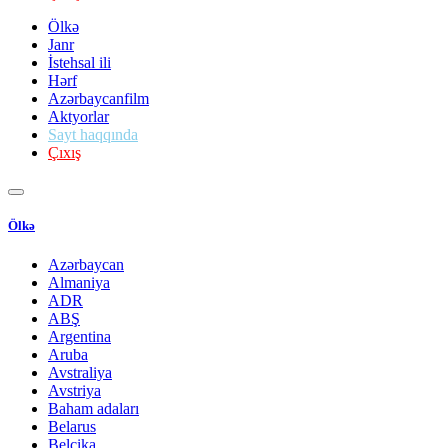
Ölkə
Janr
İstehsal ili
Hərf
Azərbaycanfilm
Aktyorlar
Sayt haqqında
Çıxış
Ölkə
Azərbaycan
Almaniya
ADR
ABŞ
Argentina
Aruba
Avstraliya
Avstriya
Baham adaları
Belarus
Belçika