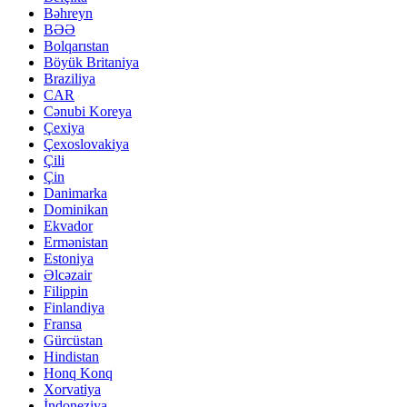
Bəhreyn
BƏƏ
Bolqarıstan
Böyük Britaniya
Braziliya
CAR
Cənubi Koreya
Çexiya
Çexoslovakiya
Çili
Çin
Danimarka
Dominikan
Ekvador
Ermənistan
Estoniya
Əlcəzair
Filippin
Finlandiya
Fransa
Gürcüstan
Hindistan
Honq Konq
Xorvatiya
İndoneziya