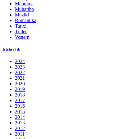
Müəmma
Müharibə
Müzikl
Romantika
Tarixi
Triller
Vestern
İstehsal ili
2024
2023
2022
2021
2020
2019
2018
2017
2016
2015
2014
2013
2012
2011