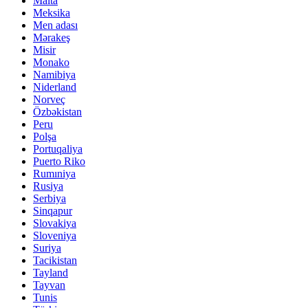
Malta
Meksika
Men adası
Mərakeş
Misir
Monako
Namibiya
Niderland
Norveç
Özbəkistan
Peru
Polşa
Portuqaliya
Puerto Riko
Rumıniya
Rusiya
Serbiya
Sinqapur
Slovakiya
Sloveniya
Suriya
Tacikistan
Tayland
Tayvan
Tunis