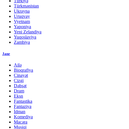
Türkiyə
Türkmənistan
Ukrayna
Uruqvay
Vyetnam
Yaponiya
Yeni Zelandiya
Yuqoslaviya
Zambiya
Janr
Ailə
Bioqrafiya
Cinayət
Cizgi
Dəhşət
Dram
Ekşn
Fantastika
Fantaziya
İdman
Komediya
Macəra
Musiqi