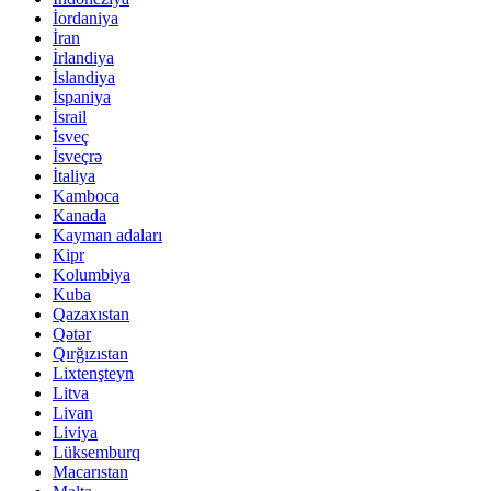
İordaniya
İran
İrlandiya
İslandiya
İspaniya
İsrail
İsveç
İsveçrə
İtaliya
Kamboca
Kanada
Kayman adaları
Kipr
Kolumbiya
Kuba
Qazaxıstan
Qətər
Qırğızıstan
Lixtenşteyn
Litva
Livan
Liviya
Lüksemburq
Macarıstan