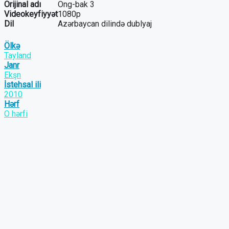
Orijinal adı
Ong-bak 3
Videokeyfiyyət
1080p
Dil
Azərbaycan dilində dublyaj
Ölkə
Tayland
Janr
Ekşn
İstehsal ili
2010
Hərf
O hərfi