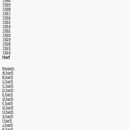
1940
1939
1938
1937
1936
1935
1934
1932
1930
1929
1928
1925
1924
Hərf
Rəqəm
A hərfi
B hərfi
C hərfi
Ç hərfi
D hərfi
E hərfi
Ə hərfi
F hərfi
G hərfi
H hərfi
X hərfi
İ hərfi
J hərfi
K hərfi