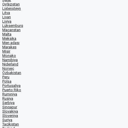
Qırğızıstan
Lixtenşteyn
Litva
Livan
Liviya
Lüksemburq
Macarıstan
Malta
Meksika
Men adası
Mərakeş
Misir
Monako
Namibiya
Niderland
Norveç
Özbəkistan
Peru
Polşa
Portuqaliya
Puerto Riko
Rumıniya
Rusiya
Serbiya
Sinqapur
Slovakiya
Sloveniya
Suriya
Tacikistan