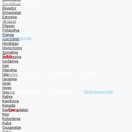
Azərbaycanfilm
Dominikan
Ekvador
Ermənistan
Estoniya
Aktyorlar
Əlcəzair
Filippin
Finlandiya
Fransa
Sayt haqqında
Gürcüstan
Hindistan
Honq Konq
Xorvatiya
Çıxış
İndoneziya
İordaniya
İran
İrlandiya
Ölkə
Janr
İstehsal ili
Hərf
İslandiya
İspaniya
İsrail
İsveç
Azərbaycanfilm
Aktyorlar
Sayt haqqında
İsveçrə
İtaliya
Kamboca
Kanada
Çıxış
Kayman adaları
Kipr
Kolumbiya
Kuba
Qazaxıstan
Qətər