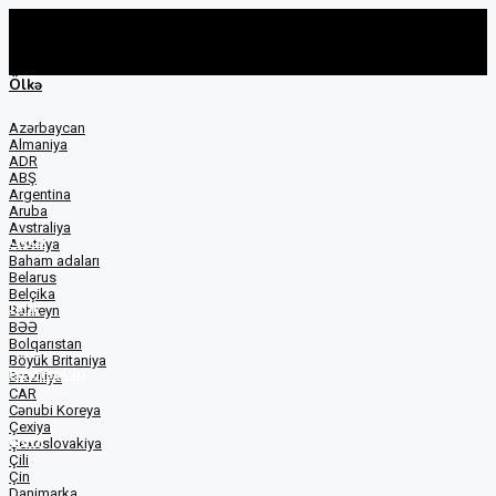
Ölkə
Azərbaycan
Almaniya
ADR
ABŞ
Argentina
Aruba
Avstraliya
Ölkə
Avstriya
Baham adaları
Belarus
Belçika
Janr
Bəhreyn
BƏƏ
Bolqarıstan
Böyük Britaniya
İstehsal ili
Braziliya
CAR
Cənubi Koreya
Çexiya
Hərf
Çexoslovakiya
Çili
Çin
Danimarka