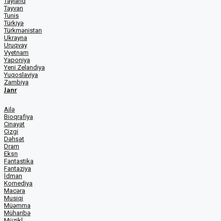
Tayland
Tayvan
Tunis
Türkiyə
Türkmənistan
Ukrayna
Uruqvay
Vyetnam
Yaponiya
Yeni Zelandiya
Yuqoslaviya
Zambiya
Janr
Ailə
Bioqrafiya
Cinayət
Cizgi
Dəhşət
Dram
Ekşn
Fantastika
Fantaziya
İdman
Komediya
Macəra
Musiqi
Müəmma
Müharibə
Müzikl