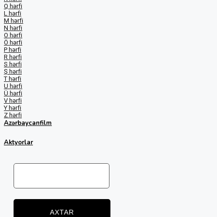
Q hərfi
L hərfi
M hərfi
N hərfi
O hərfi
Ö hərfi
P hərfi
R hərfi
S hərfi
Ş hərfi
T hərfi
U hərfi
Ü hərfi
V hərfi
Y hərfi
Z hərfi
Azərbaycanfilm
Aktyorlar
AXTAR