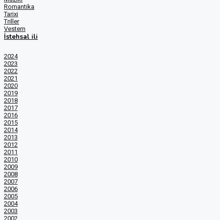
Romantika
Tarixi
Triller
Vestern
İstehsal ili
2024
2023
2022
2021
2020
2019
2018
2017
2016
2015
2014
2013
2012
2011
2010
2009
2008
2007
2006
2005
2004
2003
2002