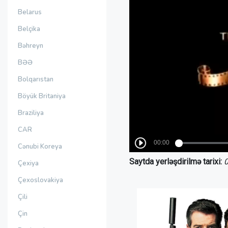
Belarus
Belçika
Bəhreyn
BƏƏ
Bolqarıstan
Böyük Britaniya
Braziliya
CAR
Cənubi Koreya
Saytda yerləşdirilmə tarixi:
0
Çexiya
Çexoslovakiya
Çili
Çin