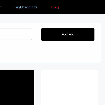
r
Sayt haqqında
Çıxış
AXTAR