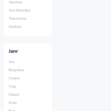
Yaponiya
Yeni Zelandiya
Yuqoslaviya
Zambiya
Janr
Ailə
Bioqrafiya
Cinayət
Cizgi
Dəhşət
Dram