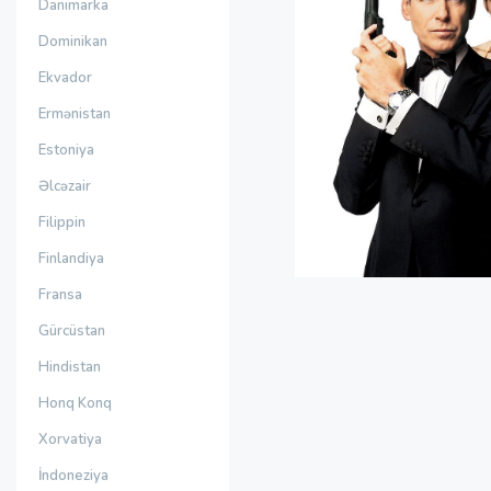
Danimarka
Dominikan
Ekvador
Ermənistan
Estoniya
Əlcəzair
Filippin
Finlandiya
Fransa
Gürcüstan
Hindistan
Honq Konq
Xorvatiya
İndoneziya