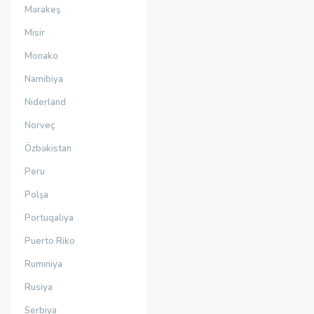
Mərakeş
Misir
Monako
Namibiya
Niderland
Norveç
Özbəkistan
Peru
Polşa
Portuqaliya
Puerto Riko
Rumıniya
Rusiya
Serbiya