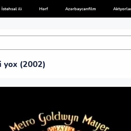
İstehsal ili
Hərf
Azərbaycanfilm
Aktyorla
i yox (2002)