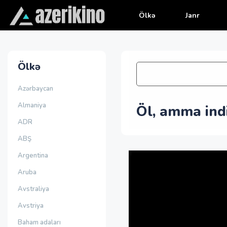
Ölkə
Janr
Ölkə
Azərbaycan
Almaniya
Öl, amma ind
ADR
ABŞ
Argentina
Aruba
Avstraliya
Avstriya
Baham adaları