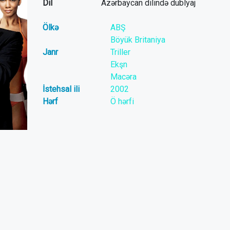
Dil
Azərbaycan dilində dublyaj
Ölkə
ABŞ
Böyük Britaniya
Janr
Triller
Ekşn
Macəra
İstehsal ili
2002
Hərf
Ö hərfi