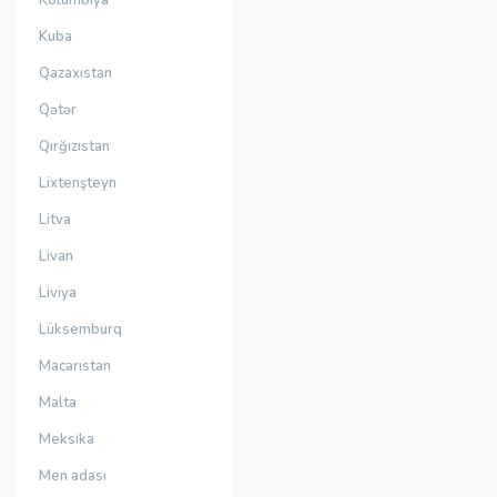
Kolumbiya
Kuba
Qazaxıstan
Qətər
Qırğızıstan
Lixtenşteyn
Litva
Livan
Liviya
Lüksemburq
Macarıstan
Malta
Meksika
Men adası