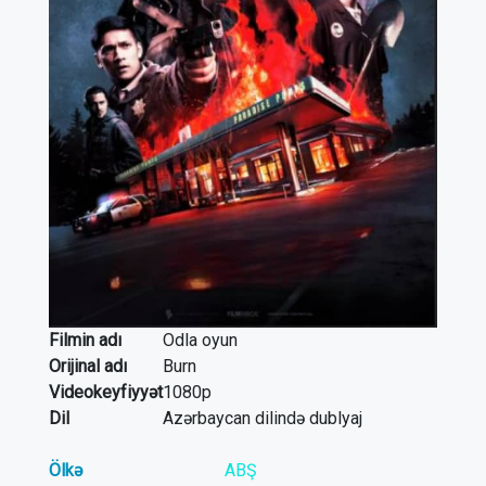
Filmin adı
Odla oyun
Orijinal adı
Burn
Videokeyfiyyət
1080p
Dil
Azərbaycan dilində dublyaj
Ölkə
ABŞ