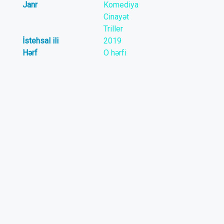
Janr
Komediya
Cinayət
Triller
İstehsal ili
2019
Hərf
O hərfi