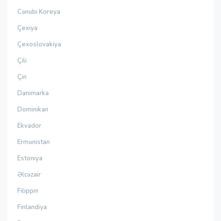
Cənubi Koreya
Çexiya
Çexoslovakiya
Çili
Çin
Danimarka
Dominikan
Ekvador
Ermənistan
Estoniya
Əlcəzair
Filippin
Finlandiya