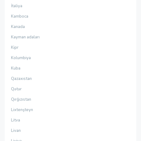
İtaliya
Kamboca
Kanada
Kayman adaları
Kipr
Kolumbiya
Kuba
Qazaxıstan
Qətər
Qırğızıstan
Lixtenşteyn
Litva
Livan
Liviya