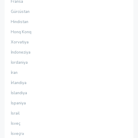
Fransa
Gürcüstan
Hindistan
Honq Konq
Xorvatiya
İndoneziya
İordaniya
İran
İrlandiya
İslandiya
İspaniya
İsrail
İsveç
İsveçrə