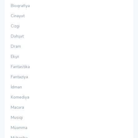
Bioqrafiya
Cinayət
Cizgi
Dəhşət
Dram
Ekşn
Fantastika
Fantaziya
İdman
Komediya
Macəra
Musiqi
Müəmma
Müharibə