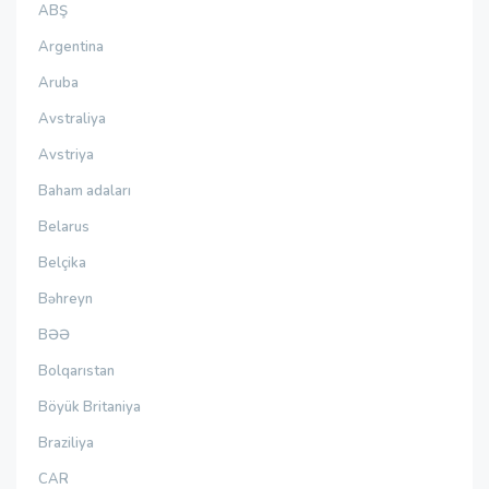
ABŞ
Argentina
Aruba
Avstraliya
Avstriya
Baham adaları
Belarus
Belçika
Bəhreyn
BƏƏ
Bolqarıstan
Böyük Britaniya
Braziliya
CAR