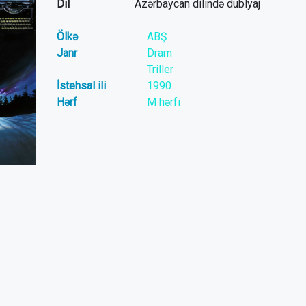
Dil
Azərbaycan dilində dublyaj
Ölkə
ABŞ
Janr
Dram
Triller
İstehsal ili
1990
Hərf
M hərfi