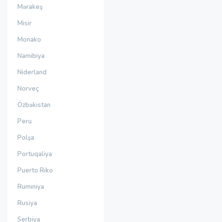
Mərakeş
Misir
Monako
Namibiya
Niderland
Norveç
Özbəkistan
Peru
Polşa
Portuqaliya
Puerto Riko
Rumıniya
Rusiya
Serbiya