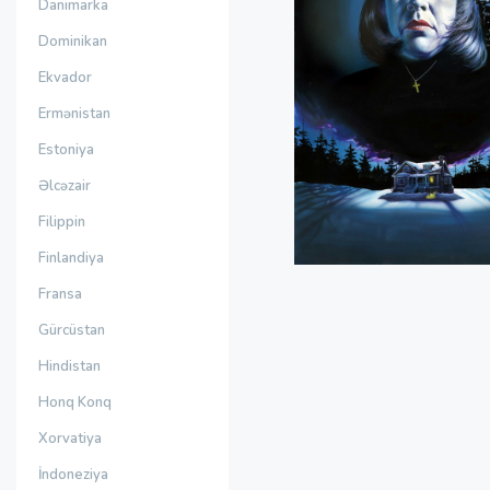
Danimarka
Dominikan
Ekvador
Ermənistan
Estoniya
Əlcəzair
Filippin
Finlandiya
Fransa
Gürcüstan
Hindistan
Honq Konq
Xorvatiya
İndoneziya