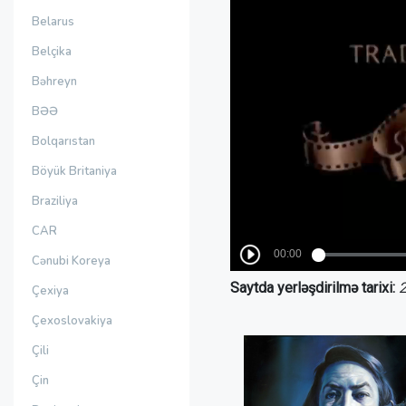
Belarus
Belçika
Bəhreyn
BƏƏ
Bolqarıstan
Böyük Britaniya
Braziliya
CAR
Cənubi Koreya
Saytda yerləşdirilmə tarixi:
2
Çexiya
Çexoslovakiya
Çili
Çin