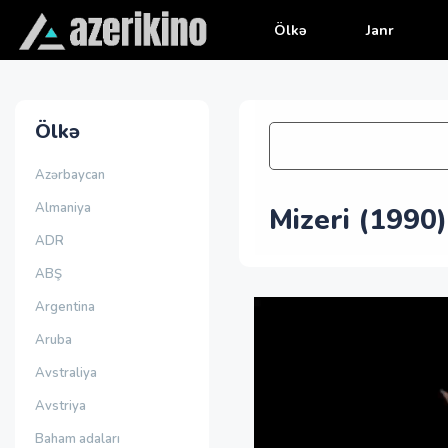
Ölkə
Janr
Ölkə
Azərbaycan
Almaniya
Mizeri (1990)
ADR
ABŞ
Argentina
Aruba
Avstraliya
Avstriya
Baham adaları