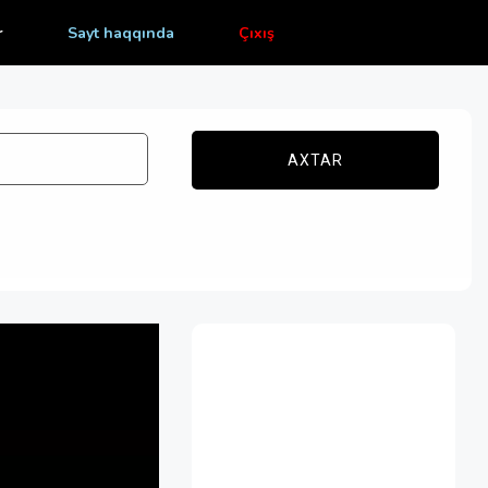
r
Sayt haqqında
Çıxış
AXTAR