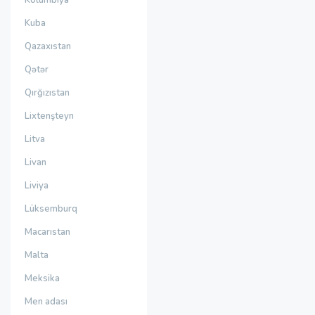
Kolumbiya
Kuba
Qazaxıstan
Qətər
Qırğızıstan
Lixtenşteyn
Litva
Livan
Liviya
Lüksemburq
Macarıstan
Malta
Meksika
Men adası