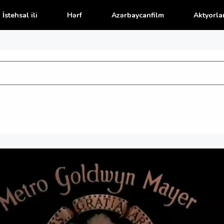
İstehsal ili
Hərf
Azərbaycanfilm
Aktyorla