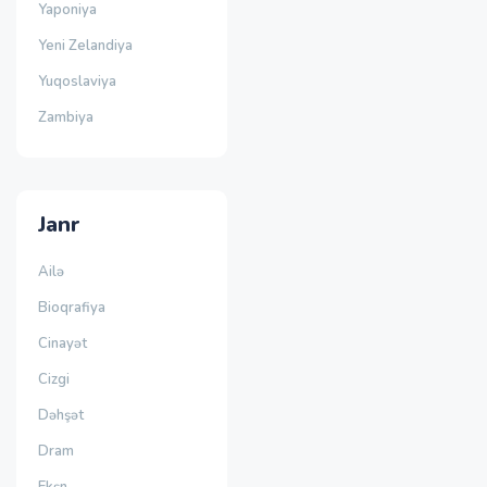
Yaponiya
Yeni Zelandiya
Yuqoslaviya
Zambiya
Janr
Ailə
Bioqrafiya
Cinayət
Cizgi
Dəhşət
Dram