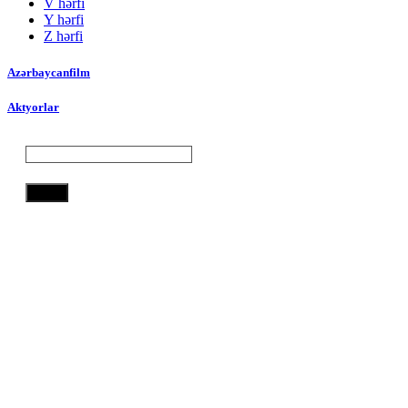
V hərfi
Y hərfi
Z hərfi
Azərbaycanfilm
Aktyorlar
Axtar