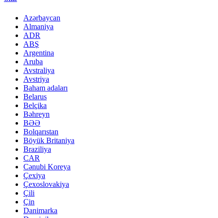
Azərbaycan
Almaniya
ADR
ABŞ
Argentina
Aruba
Avstraliya
Avstriya
Baham adaları
Belarus
Belçika
Bəhreyn
BƏƏ
Bolqarıstan
Böyük Britaniya
Braziliya
CAR
Cənubi Koreya
Çexiya
Çexoslovakiya
Çili
Çin
Danimarka