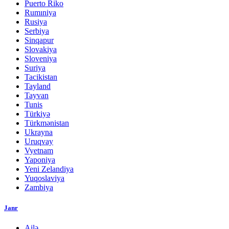
Puerto Riko
Rumıniya
Rusiya
Serbiya
Sinqapur
Slovakiya
Sloveniya
Suriya
Tacikistan
Tayland
Tayvan
Tunis
Türkiyə
Türkmənistan
Ukrayna
Uruqvay
Vyetnam
Yaponiya
Yeni Zelandiya
Yuqoslaviya
Zambiya
Janr
Ailə