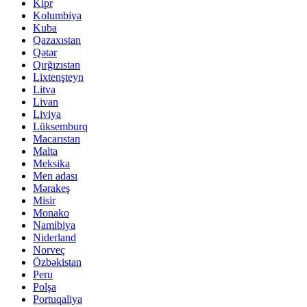
Kipr
Kolumbiya
Kuba
Qazaxıstan
Qətər
Qırğızıstan
Lixtenşteyn
Litva
Livan
Liviya
Lüksemburq
Macarıstan
Malta
Meksika
Men adası
Mərakeş
Misir
Monako
Namibiya
Niderland
Norveç
Özbəkistan
Peru
Polşa
Portuqaliya