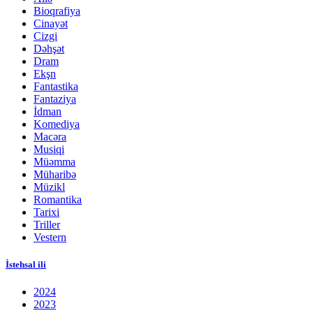
Bioqrafiya
Cinayət
Cizgi
Dəhşət
Dram
Ekşn
Fantastika
Fantaziya
İdman
Komediya
Macəra
Musiqi
Müəmma
Müharibə
Müzikl
Romantika
Tarixi
Triller
Vestern
İstehsal ili
2024
2023