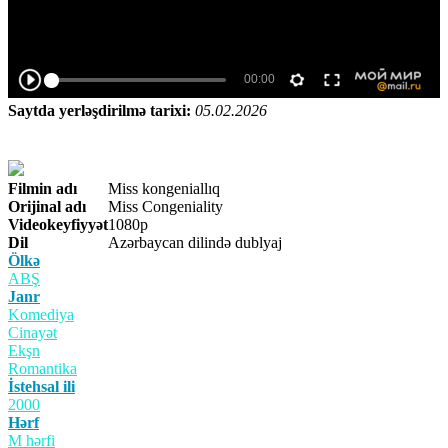
Saytda yerləşdirilmə tarixi:
05.02.2026
Filmin adı
Miss kongeniallıq
Orijinal adı
Miss Congeniality
Videokeyfiyyət
1080p
Dil
Azərbaycan dilində dublyaj
Ölkə
ABŞ
Janr
Komediya
Cinayət
Ekşn
Romantika
İstehsal ili
2000
Hərf
M hərfi