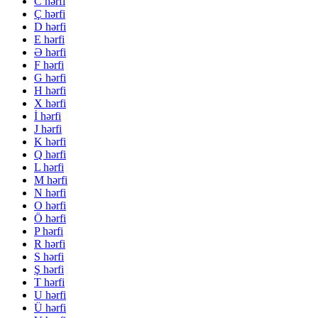
C hərfi
Ç hərfi
D hərfi
E hərfi
Ə hərfi
F hərfi
G hərfi
H hərfi
X hərfi
İ hərfi
J hərfi
K hərfi
Q hərfi
L hərfi
M hərfi
N hərfi
O hərfi
Ö hərfi
P hərfi
R hərfi
S hərfi
Ş hərfi
T hərfi
U hərfi
Ü hərfi