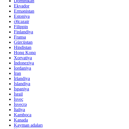
Dominikan
Ekvador
Ermənistan
Estoniya
Əlcəzair
Filippin
Finlandiya
Fransa
Gürcüstan
Hindistan
Honq Konq
Xorvatiya
İndoneziya
İordaniya
İran
İrlandiya
İslandiya
İspaniya
İsrail
İsveç
İsveçrə
İtaliya
Kamboca
Kanada
Kayman adaları