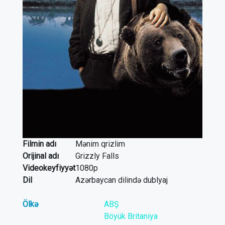
Filmin adı
Mənim qrizlim
Orijinal adı
Grizzly Falls
Videokeyfiyyət
1080p
Dil
Azərbaycan dilində dublyaj
Ölkə
ABŞ
Böyük Britaniya