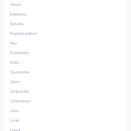
İtaliya
Kamboca
Kanada
Kayman adaları
Kipr
Kolumbiya
Kuba
Qazaxıstan
Qətər
Qırğızıstan
Lixtenşteyn
Litva
Livan
Liviya