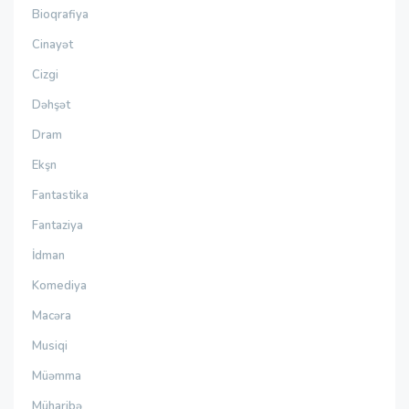
Bioqrafiya
Cinayət
Cizgi
Dəhşət
Dram
Ekşn
Fantastika
Fantaziya
İdman
Komediya
Macəra
Musiqi
Müəmma
Müharibə