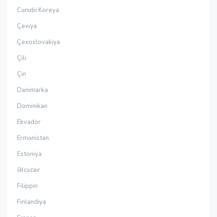
Cənubi Koreya
Çexiya
Çexoslovakiya
Çili
Çin
Danimarka
Dominikan
Ekvador
Ermənistan
Estoniya
Əlcəzair
Filippin
Finlandiya