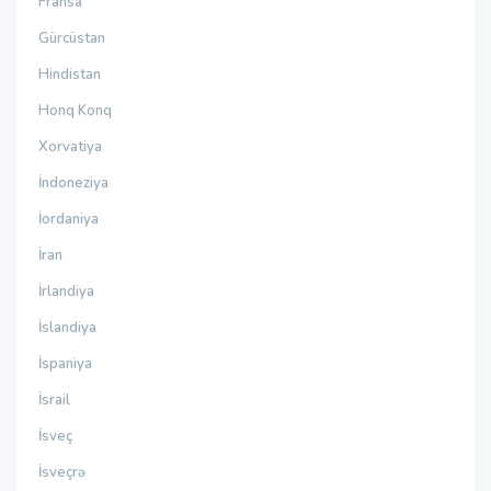
Fransa
Gürcüstan
Hindistan
Honq Konq
Xorvatiya
İndoneziya
İordaniya
İran
İrlandiya
İslandiya
İspaniya
İsrail
İsveç
İsveçrə