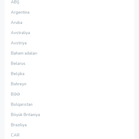
ABŞ
Argentina
Aruba
Avstraliya
Avstriya
Baham adaları
Belarus
Belçika
Bəhreyn
BƏƏ
Bolqarıstan
Böyük Britaniya
Braziliya
CAR