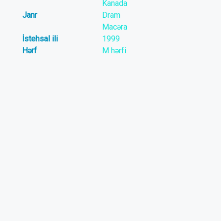
Kanada
Janr
Dram
Macəra
İstehsal ili
1999
Hərf
M hərfi