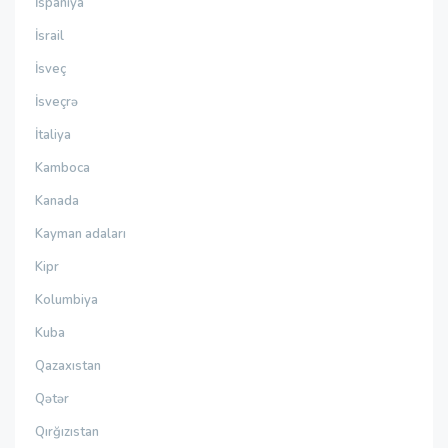
İspaniya
İsrail
İsveç
İsveçrə
İtaliya
Kamboca
Kanada
Kayman adaları
Kipr
Kolumbiya
Kuba
Qazaxıstan
Qətər
Qırğızıstan