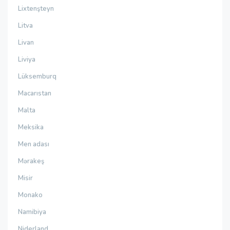
Lixtenşteyn
Litva
Livan
Liviya
Lüksemburq
Macarıstan
Malta
Meksika
Men adası
Mərakeş
Misir
Monako
Namibiya
Niderland