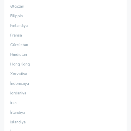
Əlcəzair
Filippin
Finlandiya
Fransa
Gürcüstan
Hindistan
Honq Konq
Xorvatiya
İndoneziya
İordaniya
İran
İrlandiya
İslandiya