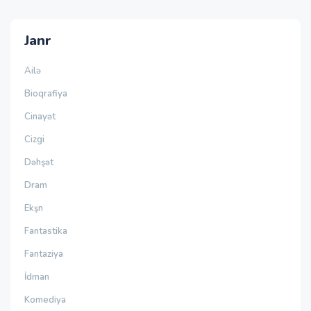
Janr
Ailə
Bioqrafiya
Cinayət
Cizgi
Dəhşət
Dram
Ekşn
Fantastika
Fantaziya
İdman
Komediya