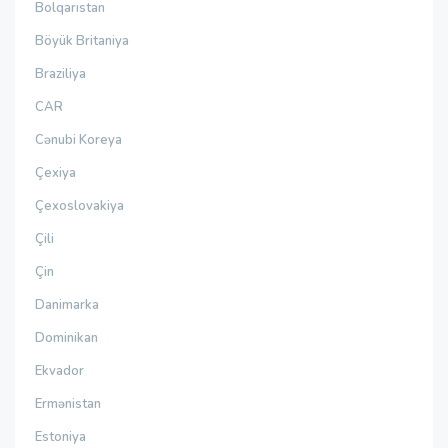
Bolqarıstan
Böyük Britaniya
Braziliya
CAR
Cənubi Koreya
Çexiya
Çexoslovakiya
Çili
Çin
Danimarka
Dominikan
Ekvador
Ermənistan
Estoniya