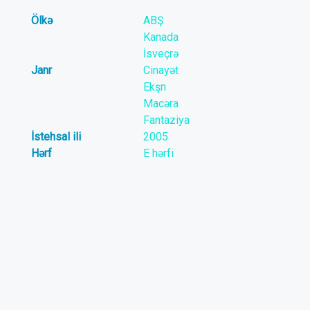
Ölkə
ABŞ
Kanada
İsveçrə
Janr
Cinayət
Ekşn
Macəra
Fantaziya
İstehsal ili
2005
Hərf
E hərfi