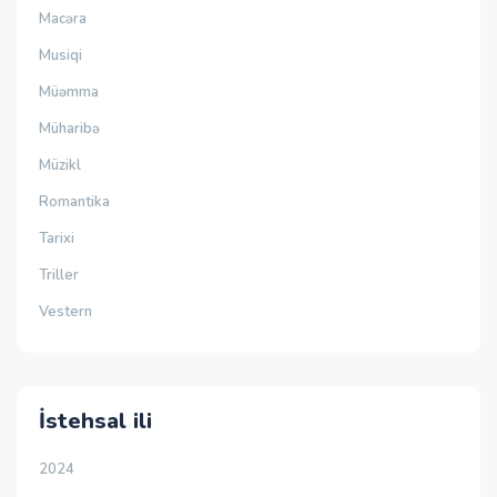
Macəra
Musiqi
Müəmma
Müharibə
Müzikl
Romantika
Tarixi
Triller
Vestern
İstehsal ili
2024