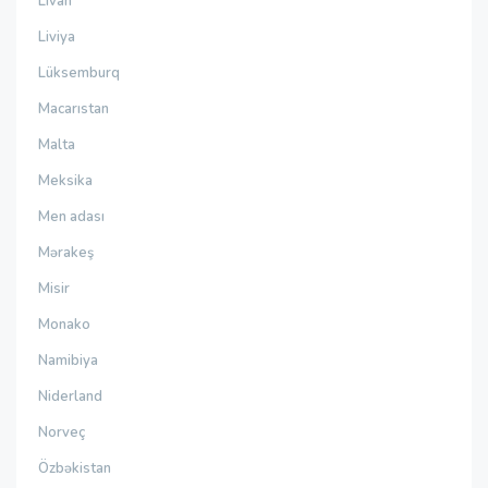
Livan
Liviya
Lüksemburq
Macarıstan
Malta
Meksika
Men adası
Mərakeş
Misir
Monako
Namibiya
Niderland
Norveç
Özbəkistan