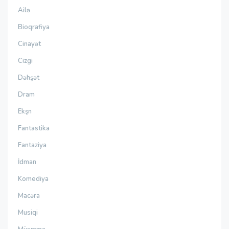
Ailə
Bioqrafiya
Cinayət
Cizgi
Dəhşət
Dram
Ekşn
Fantastika
Fantaziya
İdman
Komediya
Macəra
Musiqi