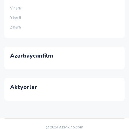
V hərfi
Y hərfi
Z hərfi
Azərbaycanfilm
Aktyorlar
@ 2024 Azerikino.com