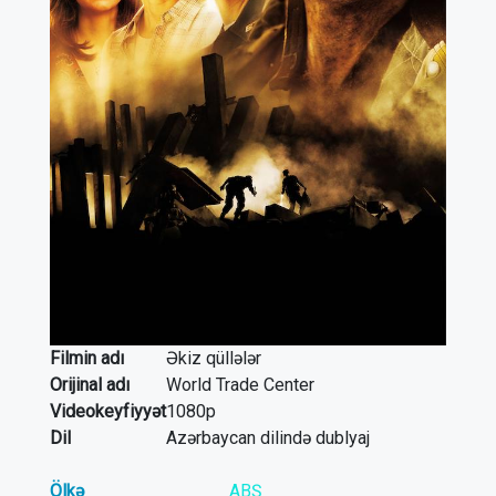
Filmin adı
Əkiz qüllələr
Orijinal adı
World Trade Center
Videokeyfiyyət
1080p
Dil
Azərbaycan dilində dublyaj
Ölkə
ABŞ