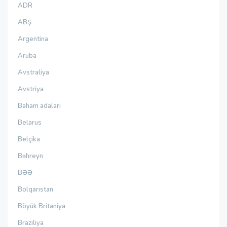
ADR
ABŞ
Argentina
Aruba
Avstraliya
Avstriya
Baham adaları
Belarus
Belçika
Bəhreyn
BƏƏ
Bolqarıstan
Böyük Britaniya
Braziliya