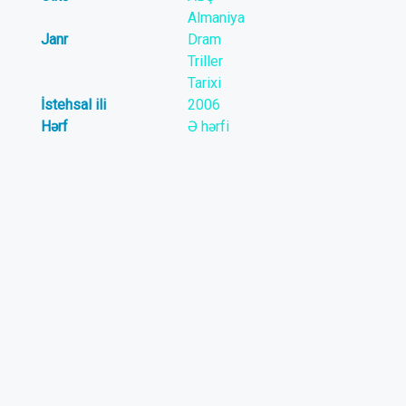
Almaniya
Janr
Dram
Triller
Tarixi
İstehsal ili
2006
Hərf
Ə hərfi