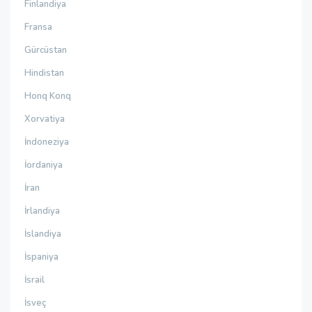
Finlandiya
Fransa
Gürcüstan
Hindistan
Honq Konq
Xorvatiya
İndoneziya
İordaniya
İran
İrlandiya
İslandiya
İspaniya
İsrail
İsveç