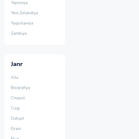
Yaponiya
Yeni Zelandiya
Yuqoslaviya
Zambiya
Janr
Ailə
Bioqrafiya
Cinayət
Cizgi
Dəhşət
Dram