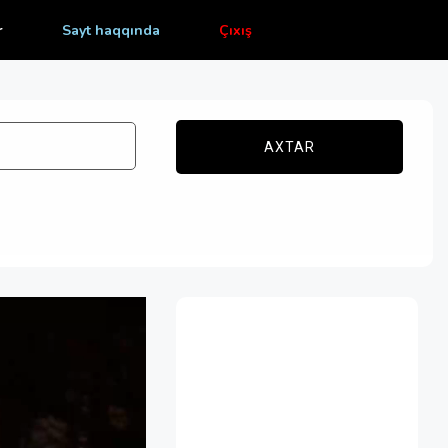
r
Sayt haqqında
Çıxış
AXTAR