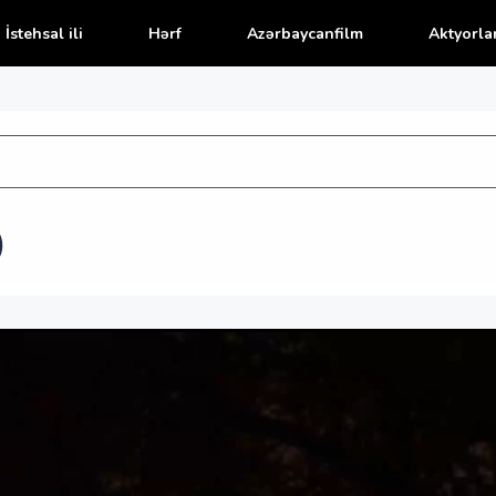
İstehsal ili
Hərf
Azərbaycanfilm
Aktyorla
)