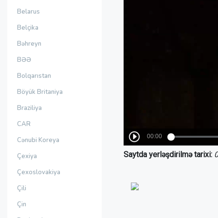
Belarus
Belçika
Bəhreyn
BƏƏ
Bolqarıstan
Böyük Britaniya
Braziliya
CAR
Cənubi Koreya
Saytda yerləşdirilmə tarixi:
0
Çexiya
Çexoslovakiya
Çili
Çin