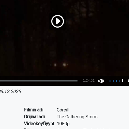
3.12.2025
Filmin adı
Çörçill
Orijinal adı
The Gathering Storm
Videokeyfiyyət
1080p