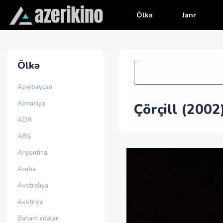
Ölkə
Janr
Ölkə
Azərbaycan
Almaniya
Çörçill (2002
ADR
ABŞ
Argentina
Aruba
Avstraliya
Avstriya
Baham adaları