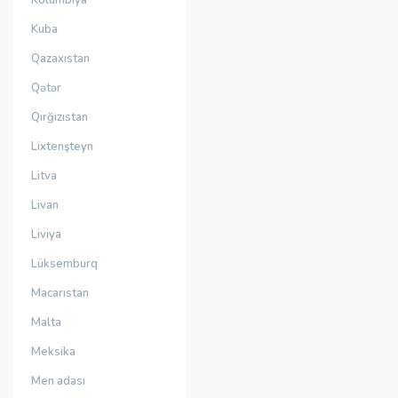
Kolumbiya
Kuba
Qazaxıstan
Qətər
Qırğızıstan
Lixtenşteyn
Litva
Livan
Liviya
Lüksemburq
Macarıstan
Malta
Meksika
Men adası