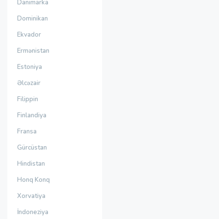
Danimarka
Dominikan
Ekvador
Ermənistan
Estoniya
Əlcəzair
Filippin
Finlandiya
Fransa
Gürcüstan
Hindistan
Honq Konq
Xorvatiya
İndoneziya