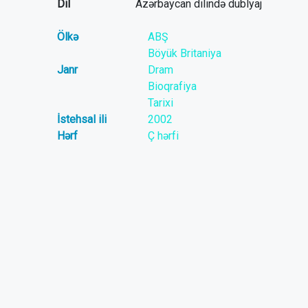
Dil
Azərbaycan dilində dublyaj
Ölkə
ABŞ
Böyük Britaniya
Janr
Dram
Bioqrafiya
Tarixi
İstehsal ili
2002
Hərf
Ç hərfi