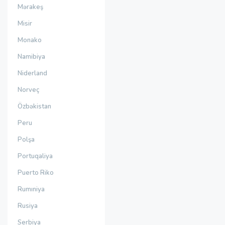
Mərakeş
Misir
Monako
Namibiya
Niderland
Norveç
Özbəkistan
Peru
Polşa
Portuqaliya
Puerto Riko
Rumıniya
Rusiya
Serbiya