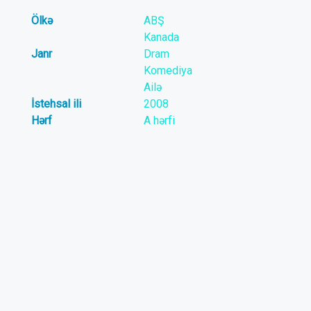
Ölkə
ABŞ
Kanada
Janr
Dram
Komediya
Ailə
İstehsal ili
2008
Hərf
A hərfi