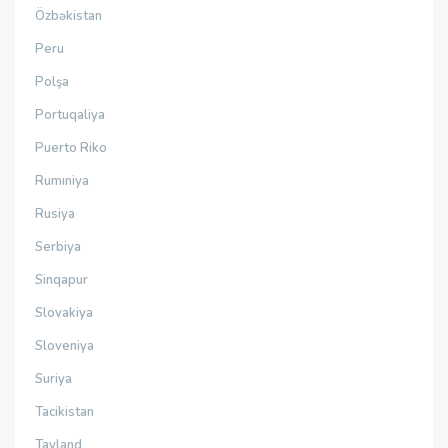
Özbəkistan
Peru
Polşa
Portuqaliya
Puerto Riko
Rumıniya
Rusiya
Serbiya
Sinqapur
Slovakiya
Sloveniya
Suriya
Tacikistan
Tayland