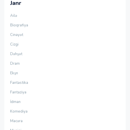
Janr
Ailə
Bioqrafiya
Cinayət
Cizgi
Dəhşət
Dram
Ekşn
Fantastika
Fantaziya
İdman
Komediya
Macəra