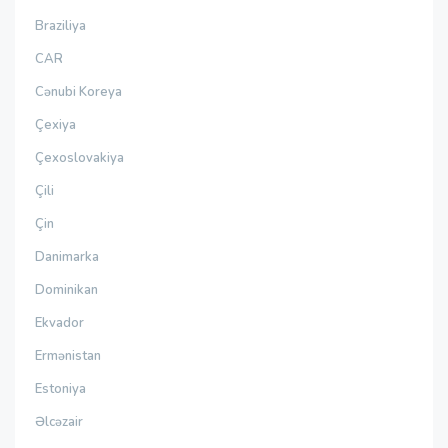
Braziliya
CAR
Cənubi Koreya
Çexiya
Çexoslovakiya
Çili
Çin
Danimarka
Dominikan
Ekvador
Ermənistan
Estoniya
Əlcəzair