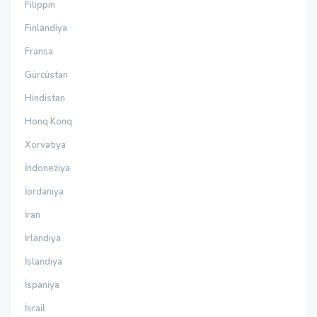
Filippin
Finlandiya
Fransa
Gürcüstan
Hindistan
Honq Konq
Xorvatiya
İndoneziya
İordaniya
İran
İrlandiya
İslandiya
İspaniya
İsrail