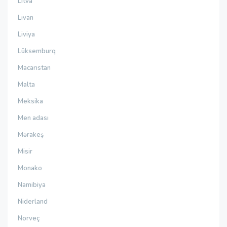
Litva
Livan
Liviya
Lüksemburq
Macarıstan
Malta
Meksika
Men adası
Mərakeş
Misir
Monako
Namibiya
Niderland
Norveç