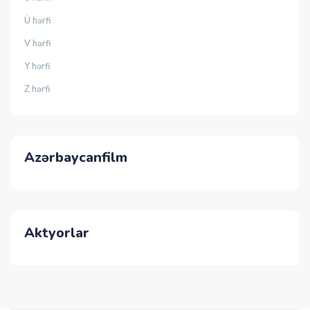
Ü hərfi
V hərfi
Y hərfi
Z hərfi
Azərbaycanfilm
Aktyorlar