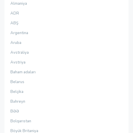
Almaniya
ADR
ABŞ
Argentina
Aruba
Avstraliya
Avstriya
Baham adaları
Belarus
Belçika
Bəhreyn
BƏƏ
Bolqarıstan
Böyük Britaniya