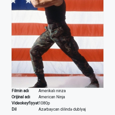
Filmin adı
Amerikalı ninza
Orijinal adı
American Ninja
Videokeyfiyyət
1080p
Dil
Azərbaycan dilində dublyaj