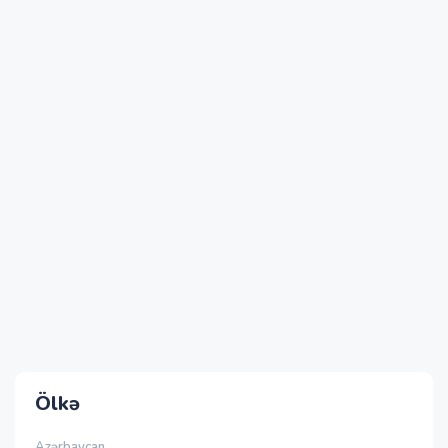
Ölkə
Azərbaycan