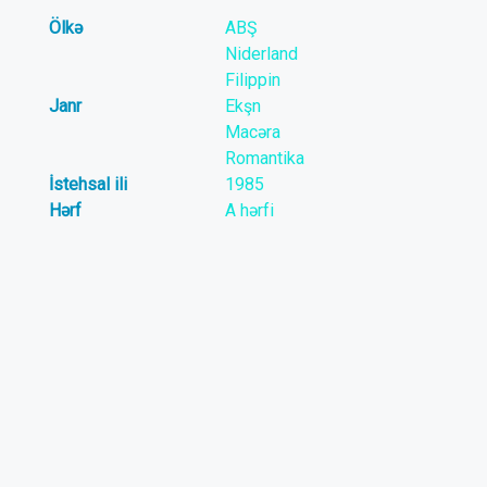
Ölkə
ABŞ
Niderland
Filippin
Janr
Ekşn
Macəra
Romantika
İstehsal ili
1985
Hərf
A hərfi