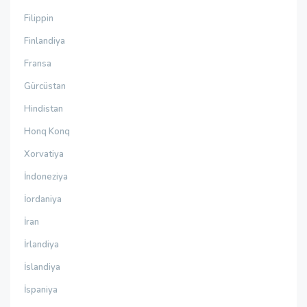
Filippin
Finlandiya
Fransa
Gürcüstan
Hindistan
Honq Konq
Xorvatiya
İndoneziya
İordaniya
İran
İrlandiya
İslandiya
İspaniya