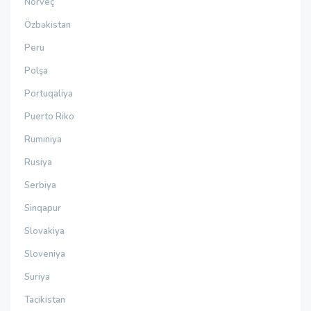
Norveç
Özbəkistan
Peru
Polşa
Portuqaliya
Puerto Riko
Rumıniya
Rusiya
Serbiya
Sinqapur
Slovakiya
Sloveniya
Suriya
Tacikistan