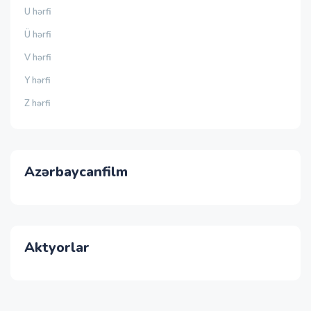
U hərfi
Ü hərfi
V hərfi
Y hərfi
Z hərfi
Azərbaycanfilm
Aktyorlar