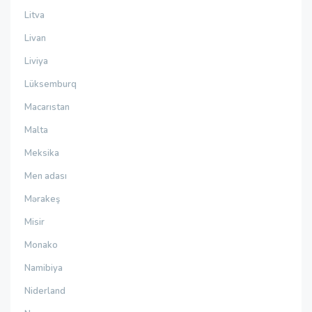
Litva
Livan
Liviya
Lüksemburq
Macarıstan
Malta
Meksika
Men adası
Mərakeş
Misir
Monako
Namibiya
Niderland