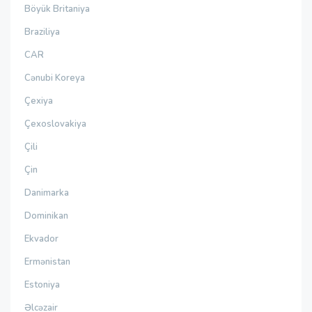
Böyük Britaniya
Braziliya
CAR
Cənubi Koreya
Çexiya
Çexoslovakiya
Çili
Çin
Danimarka
Dominikan
Ekvador
Ermənistan
Estoniya
Əlcəzair