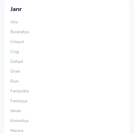
Janr
Ailə
Bioqrafiya
Cinayət
Cizgi
Dəhşət
Dram
Ekşn
Fantastika
Fantaziya
İdman
Komediya
Macəra