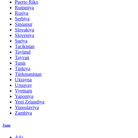
Puerto Riko
Rumıniya
Rusiya
Serbiya
Sinqapur
Slovakiya
Sloveniya
Suriya
Tacikistan
Tayland
Tayvan
Tunis
Türkiyə
Türkmənistan
Ukrayna
Uruqvay
Vyetnam
Yaponiya
Yeni Zelandiya
Yuqoslaviya
Zambiya
Janr
Ailə