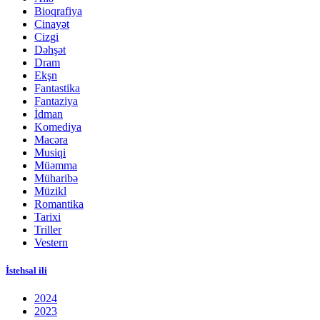
Bioqrafiya
Cinayət
Cizgi
Dəhşət
Dram
Ekşn
Fantastika
Fantaziya
İdman
Komediya
Macəra
Musiqi
Müəmma
Müharibə
Müzikl
Romantika
Tarixi
Triller
Vestern
İstehsal ili
2024
2023