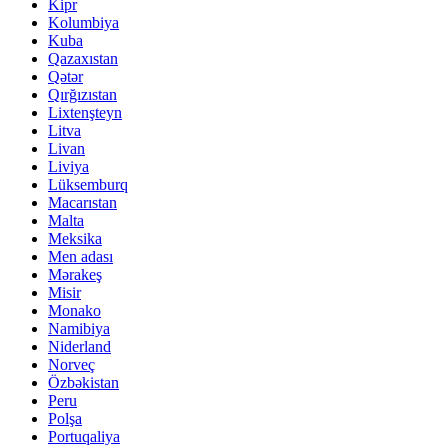
Kipr
Kolumbiya
Kuba
Qazaxıstan
Qətər
Qırğızıstan
Lixtenşteyn
Litva
Livan
Liviya
Lüksemburq
Macarıstan
Malta
Meksika
Men adası
Mərakeş
Misir
Monako
Namibiya
Niderland
Norveç
Özbəkistan
Peru
Polşa
Portuqaliya