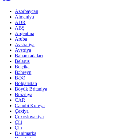
Azərbaycan
Almaniya
ADR
ABŞ
Argentina
Aruba
Avstraliya
Avstriya
Baham adaları
Belarus
Belçika
Bəhreyn
BƏƏ
Bolqarıstan
Böyük Britaniya
Braziliya
CAR
Cənubi Koreya
Çexiya
Çexoslovakiya
Çili
Çin
Danimarka