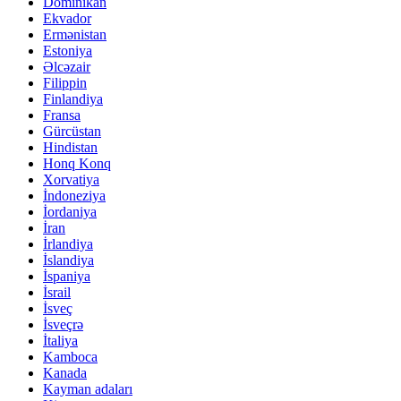
Dominikan
Ekvador
Ermənistan
Estoniya
Əlcəzair
Filippin
Finlandiya
Fransa
Gürcüstan
Hindistan
Honq Konq
Xorvatiya
İndoneziya
İordaniya
İran
İrlandiya
İslandiya
İspaniya
İsrail
İsveç
İsveçrə
İtaliya
Kamboca
Kanada
Kayman adaları