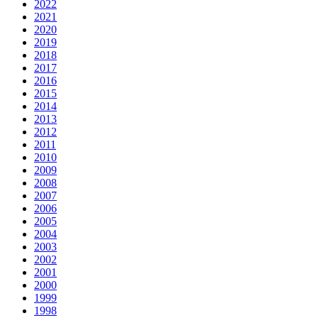
2022
2021
2020
2019
2018
2017
2016
2015
2014
2013
2012
2011
2010
2009
2008
2007
2006
2005
2004
2003
2002
2001
2000
1999
1998