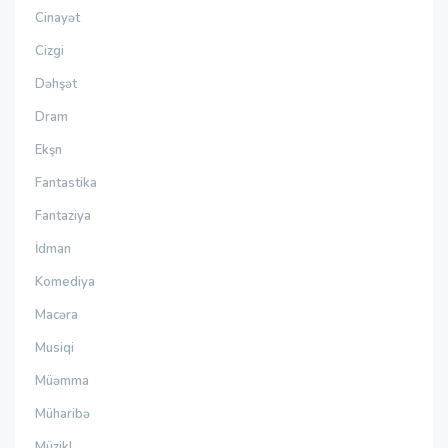
Cinayət
Cizgi
Dəhşət
Dram
Ekşn
Fantastika
Fantaziya
İdman
Komediya
Macəra
Musiqi
Müəmma
Müharibə
Müzikl