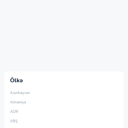
Ölkə
Azərbaycan
Almaniya
ADR
ABŞ