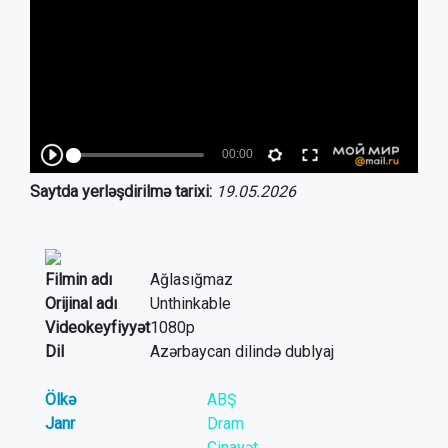
Saytda yerləşdirilmə tarixi:
19.05.2026
Filmin adı
Ağlasığmaz
Orijinal adı
Unthinkable
Videokeyfiyyət
1080p
Dil
Azərbaycan dilində dublyaj
Ölkə
ABŞ
Janr
Dram
Cinayət