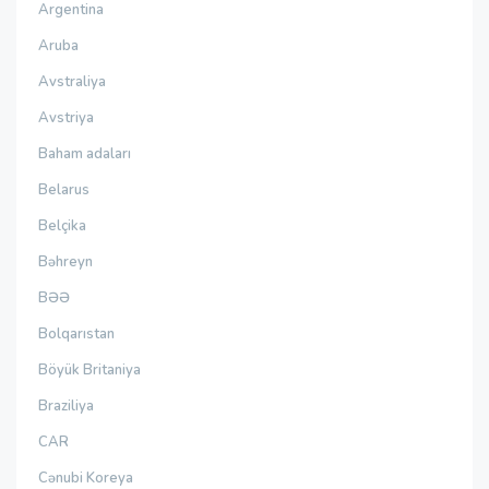
Argentina
Aruba
Avstraliya
Avstriya
Baham adaları
Belarus
Belçika
Bəhreyn
BƏƏ
Bolqarıstan
Böyük Britaniya
Braziliya
CAR
Cənubi Koreya