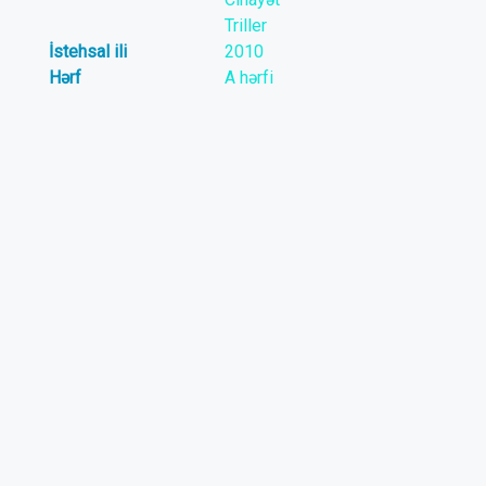
Triller
İstehsal ili
2010
Hərf
A hərfi