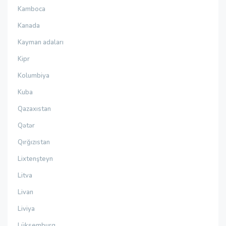
Kamboca
Kanada
Kayman adaları
Kipr
Kolumbiya
Kuba
Qazaxıstan
Qətər
Qırğızıstan
Lixtenşteyn
Litva
Livan
Liviya
Lüksemburq