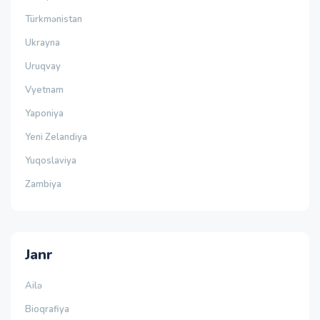
Türkmənistan
Ukrayna
Uruqvay
Vyetnam
Yaponiya
Yeni Zelandiya
Yuqoslaviya
Zambiya
Janr
Ailə
Bioqrafiya