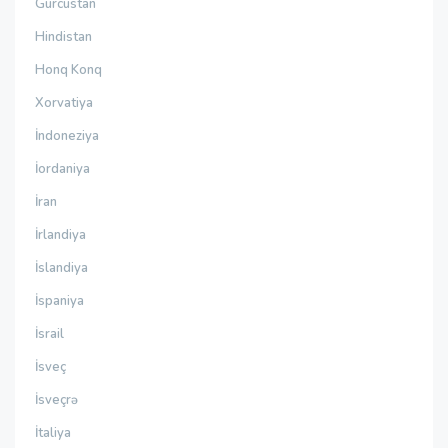
Gürcüstan
Hindistan
Honq Konq
Xorvatiya
İndoneziya
İordaniya
İran
İrlandiya
İslandiya
İspaniya
İsrail
İsveç
İsveçrə
İtaliya