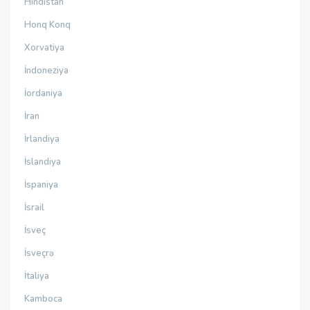
Hindistan
Honq Konq
Xorvatiya
İndoneziya
İordaniya
İran
İrlandiya
İslandiya
İspaniya
İsrail
İsveç
İsveçrə
İtaliya
Kamboca