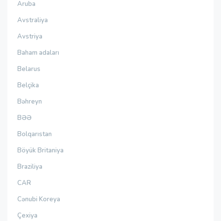
Aruba
Avstraliya
Avstriya
Baham adaları
Belarus
Belçika
Bəhreyn
BƏƏ
Bolqarıstan
Böyük Britaniya
Braziliya
CAR
Cənubi Koreya
Çexiya