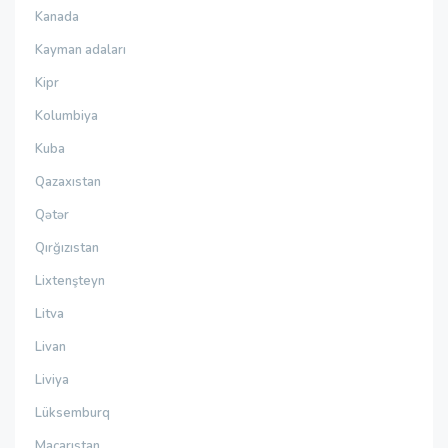
Kanada
Kayman adaları
Kipr
Kolumbiya
Kuba
Qazaxıstan
Qətər
Qırğızıstan
Lixtenşteyn
Litva
Livan
Liviya
Lüksemburq
Macarıstan