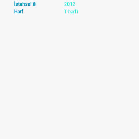
İstehsal ili
2012
Hərf
T hərfi