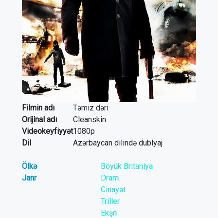
Filmin adı
Təmiz dəri
Orijinal adı
Cleanskin
Videokeyfiyyət
1080p
Dil
Azərbaycan dilində dublyaj
Ölkə
Böyük Britaniya
Janr
Dram
Cinayət
Triller
Ekşn