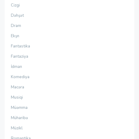
Cizgi
Dəhşət
Dram
Ekşn
Fantastika
Fantaziya
İdman
Komediya
Macəra
Musiqi
Müəmma
Müharibə
Müzikl
Romantika