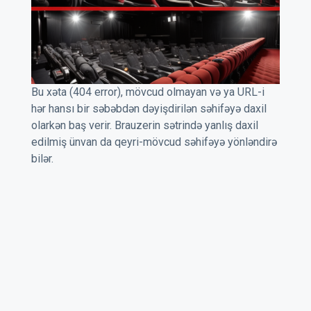
Bu xəta (404 error), mövcud olmayan və ya URL-i
hər hansı bir səbəbdən dəyişdirilən səhifəyə daxil
olarkən baş verir. Brauzerin sətrində yanlış daxil
edilmiş ünvan da qeyri-mövcud səhifəyə yönləndirə
bilər.