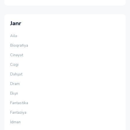
Janr
Ailə
Bioqrafiya
Cinayət
Cizgi
Dəhşət
Dram
Ekşn
Fantastika
Fantaziya
İdman