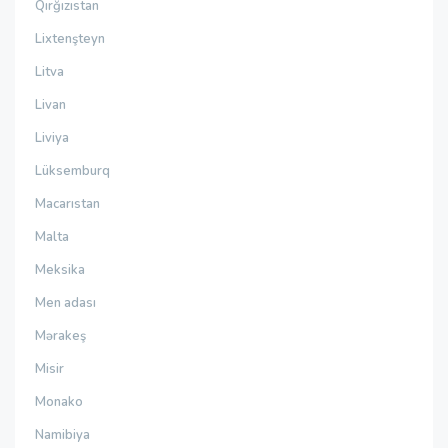
Qırğızıstan
Lixtenşteyn
Litva
Livan
Liviya
Lüksemburq
Macarıstan
Malta
Meksika
Men adası
Mərakeş
Misir
Monako
Namibiya