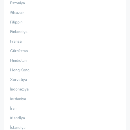
Estoniya
Əlcəzair
Filippin
Finlandiya
Fransa
Gürcüstan
Hindistan
Honq Konq
Xorvatiya
İndoneziya
İordaniya
İran
İrlandiya
İslandiya