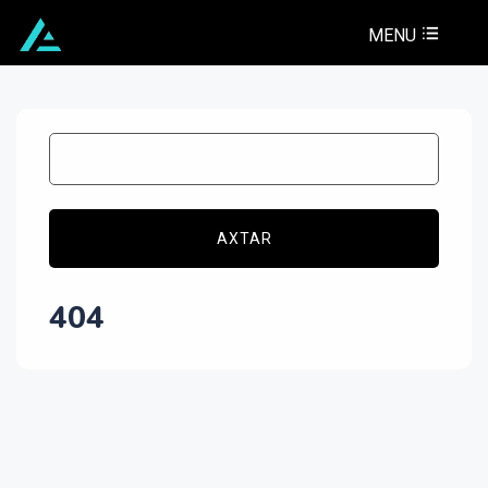
MENU
AXTAR
404