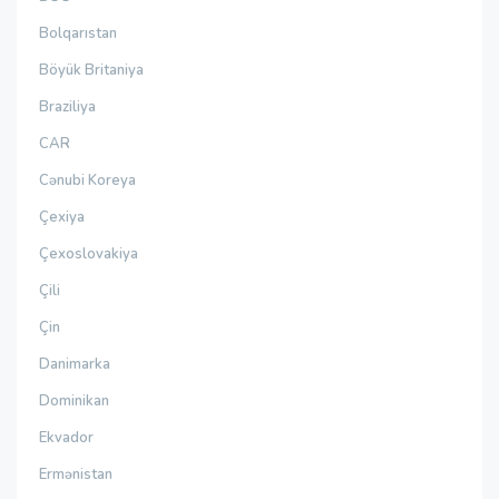
Bolqarıstan
Böyük Britaniya
Braziliya
CAR
Cənubi Koreya
Çexiya
Çexoslovakiya
Çili
Çin
Danimarka
Dominikan
Ekvador
Ermənistan