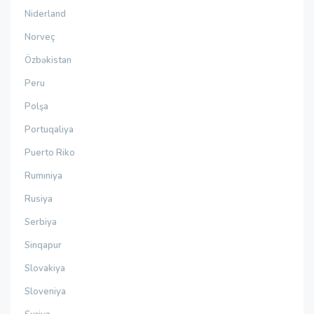
Niderland
Norveç
Özbəkistan
Peru
Polşa
Portuqaliya
Puerto Riko
Rumıniya
Rusiya
Serbiya
Sinqapur
Slovakiya
Sloveniya