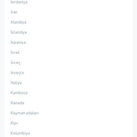
İordaniya
İran
İrlandiya
İslandiya
İspaniya
İsrail
İsveç
İsveçrə
İtaliya
Kamboca
Kanada
Kayman adaları
Kipr
Kolumbiya