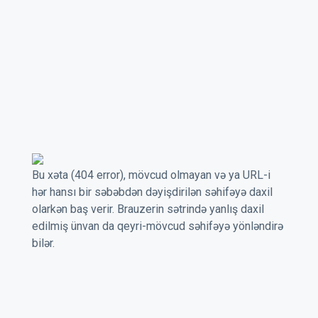
Bu xəta (404 error), mövcud olmayan və ya URL-i
hər hansı bir səbəbdən dəyişdirilən səhifəyə daxil
olarkən baş verir. Brauzerin sətrində yanlış daxil
edilmiş ünvan da qeyri-mövcud səhifəyə yönləndirə
bilər.