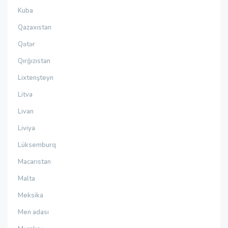
Kuba
Qazaxıstan
Qətər
Qırğızıstan
Lixtenşteyn
Litva
Livan
Liviya
Lüksemburq
Macarıstan
Malta
Meksika
Men adası