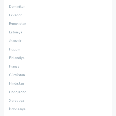
Dominikan
Ekvador
Ermənistan
Estoniya
Əlcəzair
Filippin
Finlandiya
Fransa
Gürcüstan
Hindistan
Honq Konq
Xorvatiya
İndoneziya