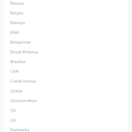
Belarus
Belçika
Bəhreyn
BƏƏ
Bolqarıstan
Böyük Britaniya
Braziliya
CAR
Cənubi Koreya
Çexiya
Çexoslovakiya
Çili
Çin
Danimarka