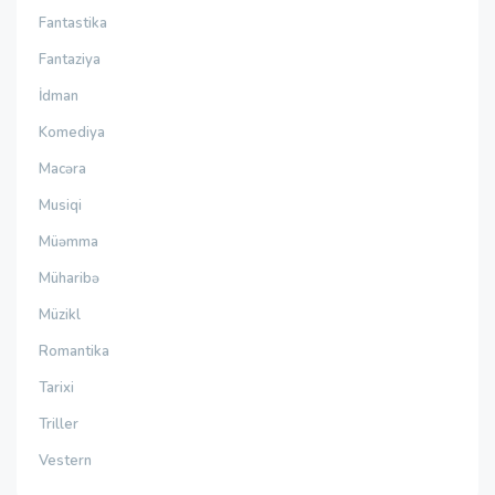
Fantastika
Fantaziya
İdman
Komediya
Macəra
Musiqi
Müəmma
Müharibə
Müzikl
Romantika
Tarixi
Triller
Vestern