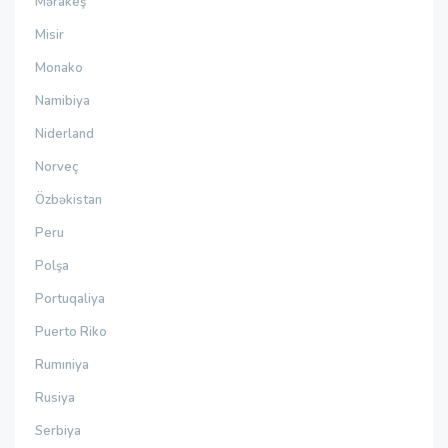
Mərakeş
Misir
Monako
Namibiya
Niderland
Norveç
Özbəkistan
Peru
Polşa
Portuqaliya
Puerto Riko
Rumıniya
Rusiya
Serbiya