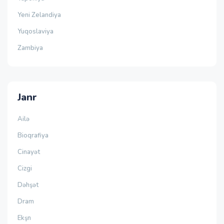
Yeni Zelandiya
Yuqoslaviya
Zambiya
Janr
Ailə
Bioqrafiya
Cinayət
Cizgi
Dəhşət
Dram
Ekşn