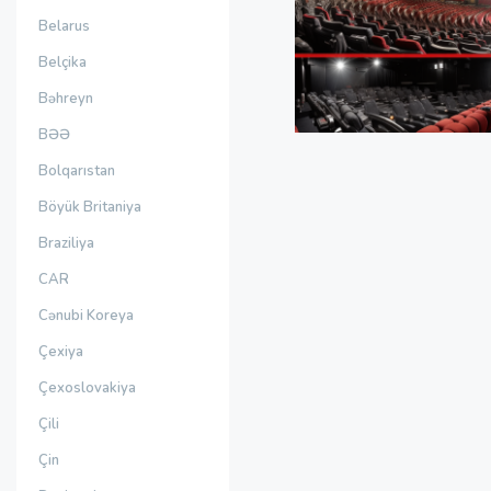
Belarus
Belçika
Bəhreyn
BƏƏ
Bolqarıstan
Böyük Britaniya
Braziliya
CAR
Cənubi Koreya
Çexiya
Çexoslovakiya
Çili
Çin