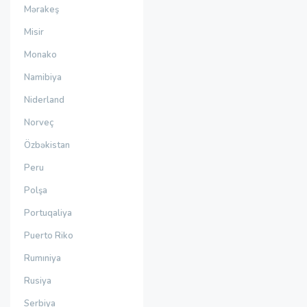
Mərakeş
Misir
Monako
Namibiya
Niderland
Norveç
Özbəkistan
Peru
Polşa
Portuqaliya
Puerto Riko
Rumıniya
Rusiya
Serbiya