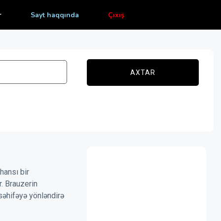
r
Sayt haqqında
Çıxış
AXTAR
hansı bir
r. Brauzerin
səhifəyə yönləndirə