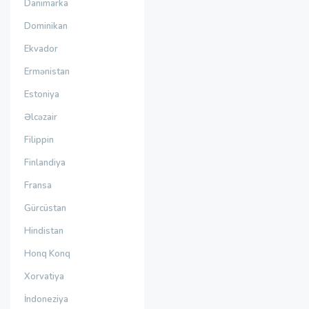
Danimarka
Dominikan
Ekvador
Ermənistan
Estoniya
Əlcəzair
Filippin
Finlandiya
Fransa
Gürcüstan
Hindistan
Honq Konq
Xorvatiya
İndoneziya