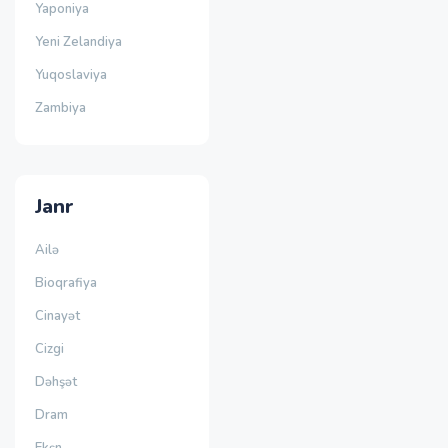
Yaponiya
Yeni Zelandiya
Yuqoslaviya
Zambiya
Janr
Ailə
Bioqrafiya
Cinayət
Cizgi
Dəhşət
Dram