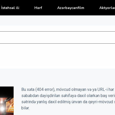
İstehsal ili
Hərf
Azərbaycanfilm
Aktyorla
Bu xəta (404 error), mövcud olmayan və ya URL-i hər 
səbəbdən dəyişdirilən səhifəyə daxil olarkən baş veri
sətrində yanlış daxil edilmiş ünvan da qeyri-mövcud 
bilər.