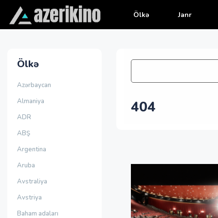
Ölkə
Janr
Ölkə
Azərbaycan
Almaniya
404
ADR
ABŞ
Argentina
Aruba
Avstraliya
Avstriya
Baham adaları