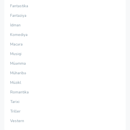
Fantastika
Fantaziya
İdman
Komediya
Macəra
Musiqi
Müəmma
Müharibə
Müzikl
Romantika
Tarixi
Triller
Vestern