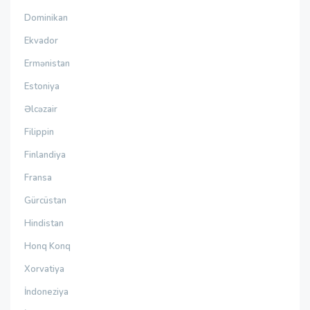
Dominikan
Ekvador
Ermənistan
Estoniya
Əlcəzair
Filippin
Finlandiya
Fransa
Gürcüstan
Hindistan
Honq Konq
Xorvatiya
İndoneziya