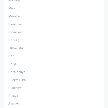
Mərakeş
Misir
Monako
Namibiya
Niderland
Norveç
Özbəkistan
Peru
Polşa
Portuqaliya
Puerto Riko
Rumıniya
Rusiya
Serbiya