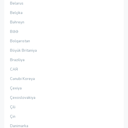
Belarus
Belçika
Bəhreyn
BƏƏ
Bolqarıstan
Böyük Britaniya
Braziliya
CAR
Cənubi Koreya
Çexiya
Çexoslovakiya
Çili
Çin
Danimarka