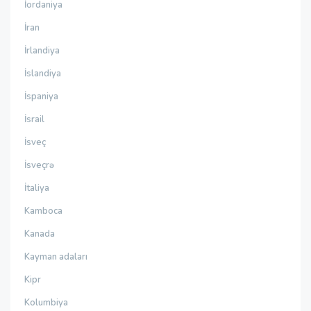
İordaniya
İran
İrlandiya
İslandiya
İspaniya
İsrail
İsveç
İsveçrə
İtaliya
Kamboca
Kanada
Kayman adaları
Kipr
Kolumbiya