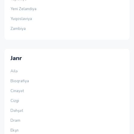
Yeni Zelandiya
Yuqoslaviya
Zambiya
Janr
Ailə
Bioqrafiya
Cinayət
Cizgi
Dəhşət
Dram
Ekşn