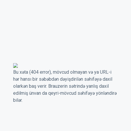
Bu xəta (404 error), mövcud olmayan və ya URL-i
hər hansı bir səbəbdən dəyişdirilən səhifəyə daxil
olarkən baş verir. Brauzerin sətrində yanlış daxil
edilmiş ünvan da qeyri-mövcud səhifəyə yönləndirə
bilər.