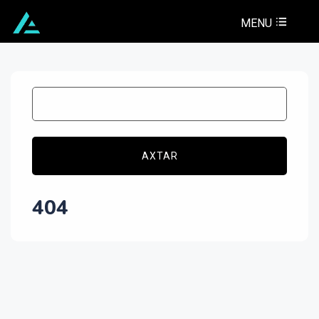
MENU
AXTAR
404