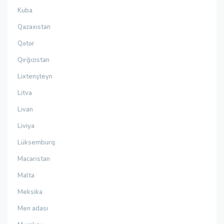
Kuba
Qazaxıstan
Qətər
Qırğızıstan
Lixtenşteyn
Litva
Livan
Liviya
Lüksemburq
Macarıstan
Malta
Meksika
Men adası