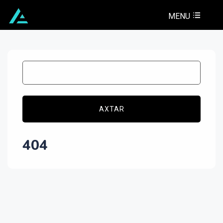
MENU
AXTAR
404