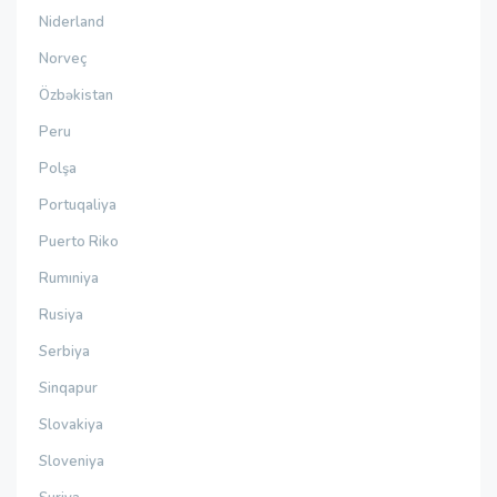
Niderland
Norveç
Özbəkistan
Peru
Polşa
Portuqaliya
Puerto Riko
Rumıniya
Rusiya
Serbiya
Sinqapur
Slovakiya
Sloveniya