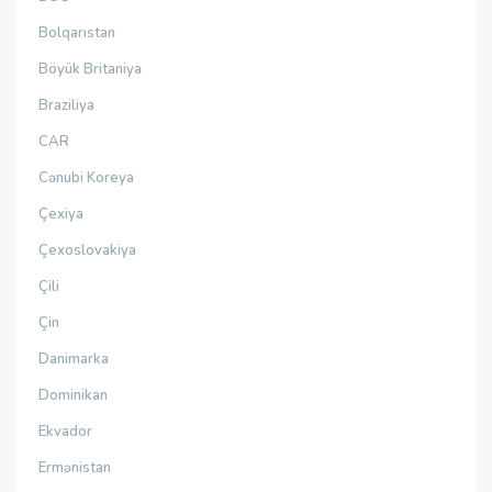
Bolqarıstan
Böyük Britaniya
Braziliya
CAR
Cənubi Koreya
Çexiya
Çexoslovakiya
Çili
Çin
Danimarka
Dominikan
Ekvador
Ermənistan