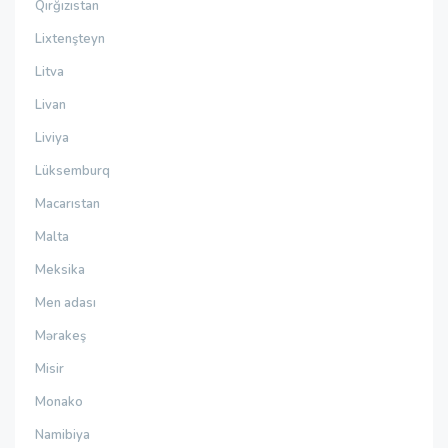
Qırğızıstan
Lixtenşteyn
Litva
Livan
Liviya
Lüksemburq
Macarıstan
Malta
Meksika
Men adası
Mərakeş
Misir
Monako
Namibiya