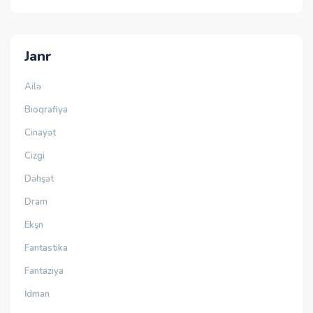
Janr
Ailə
Bioqrafiya
Cinayət
Cizgi
Dəhşət
Dram
Ekşn
Fantastika
Fantaziya
İdman