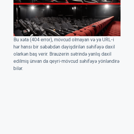
Bu xəta (404 error), mövcud olmayan və ya URL-i
hər hansı bir səbəbdən dəyişdirilən səhifəyə daxil
olarkən baş verir. Brauzerin sətrində yanlış daxil
edilmiş ünvan da qeyri-mövcud səhifəyə yönləndirə
bilər.