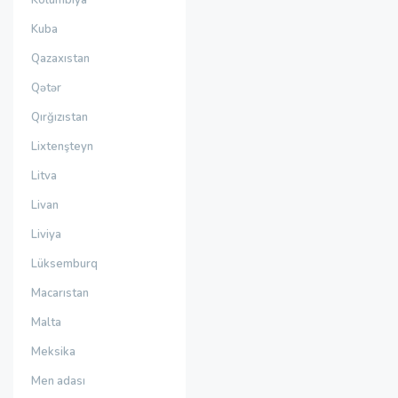
Kolumbiya
Kuba
Qazaxıstan
Qətər
Qırğızıstan
Lixtenşteyn
Litva
Livan
Liviya
Lüksemburq
Macarıstan
Malta
Meksika
Men adası