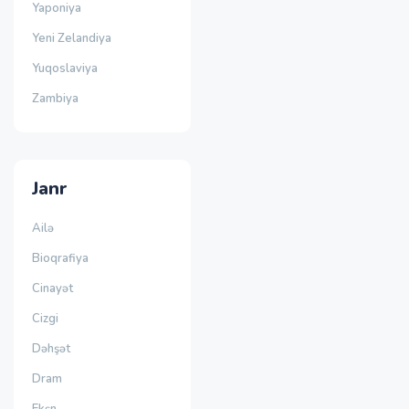
Yaponiya
Yeni Zelandiya
Yuqoslaviya
Zambiya
Janr
Ailə
Bioqrafiya
Cinayət
Cizgi
Dəhşət
Dram