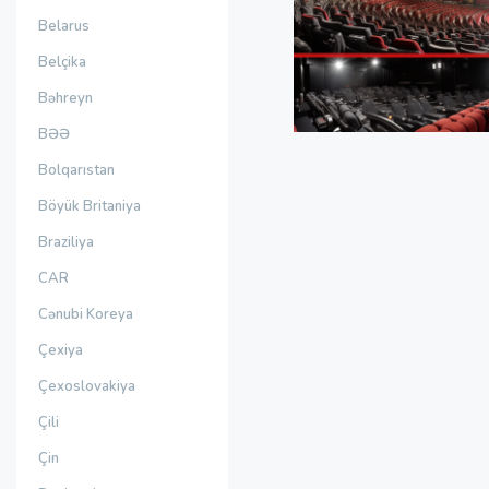
Belarus
Belçika
Bəhreyn
BƏƏ
Bolqarıstan
Böyük Britaniya
Braziliya
CAR
Cənubi Koreya
Çexiya
Çexoslovakiya
Çili
Çin