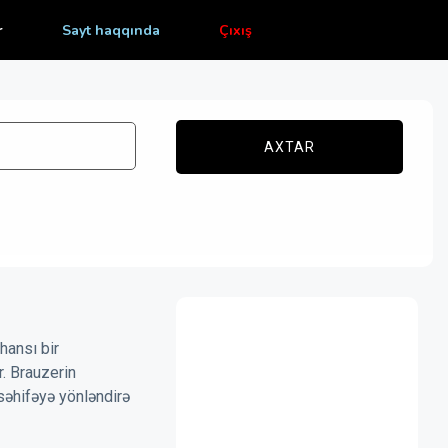
r
Sayt haqqında
Çıxış
AXTAR
hansı bir
r. Brauzerin
səhifəyə yönləndirə