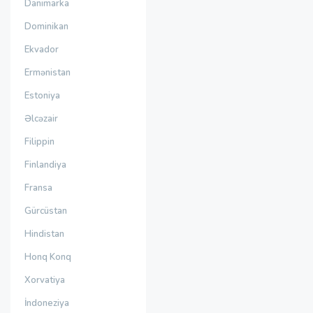
Danimarka
Dominikan
Ekvador
Ermənistan
Estoniya
Əlcəzair
Filippin
Finlandiya
Fransa
Gürcüstan
Hindistan
Honq Konq
Xorvatiya
İndoneziya