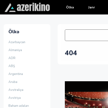
Ölkə
Janr
Ölkə
Azərbaycan
Almaniya
404
ADR
ABŞ
Argentina
Aruba
Avstraliya
Avstriya
Baham adaları