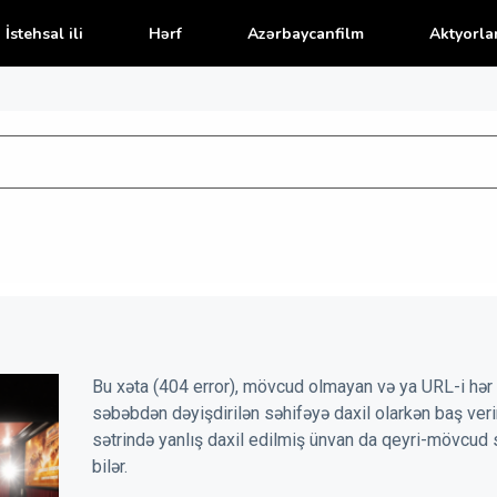
İstehsal ili
Hərf
Azərbaycanfilm
Aktyorla
Bu xəta (404 error), mövcud olmayan və ya URL-i hər 
səbəbdən dəyişdirilən səhifəyə daxil olarkən baş veri
sətrində yanlış daxil edilmiş ünvan da qeyri-mövcud 
bilər.