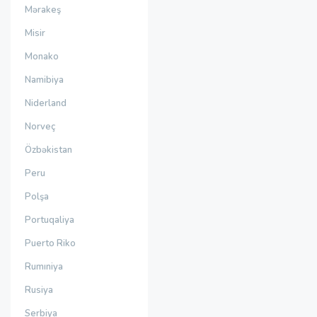
Mərakeş
Misir
Monako
Namibiya
Niderland
Norveç
Özbəkistan
Peru
Polşa
Portuqaliya
Puerto Riko
Rumıniya
Rusiya
Serbiya