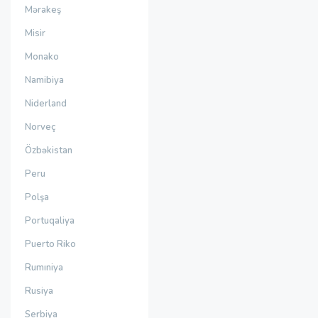
Mərakeş
Misir
Monako
Namibiya
Niderland
Norveç
Özbəkistan
Peru
Polşa
Portuqaliya
Puerto Riko
Rumıniya
Rusiya
Serbiya