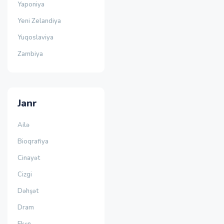
Yaponiya
Yeni Zelandiya
Yuqoslaviya
Zambiya
Janr
Ailə
Bioqrafiya
Cinayət
Cizgi
Dəhşət
Dram