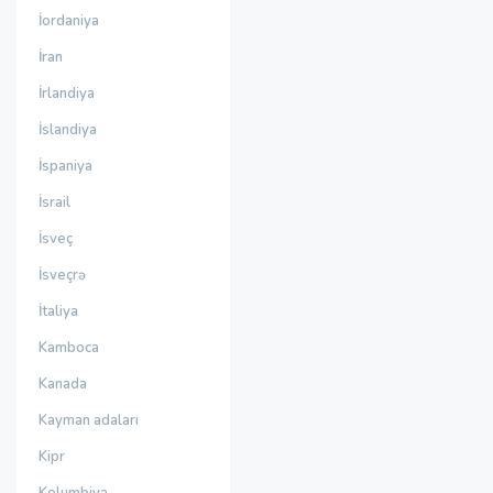
İordaniya
İran
İrlandiya
İslandiya
İspaniya
İsrail
İsveç
İsveçrə
İtaliya
Kamboca
Kanada
Kayman adaları
Kipr