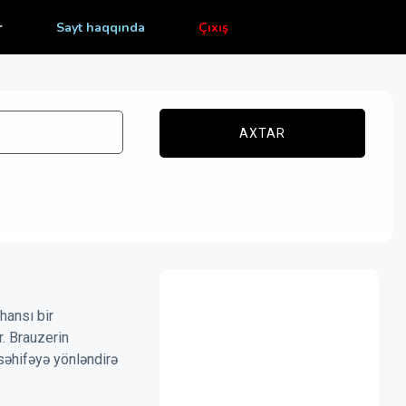
r
Sayt haqqında
Çıxış
AXTAR
hansı bir
r. Brauzerin
səhifəyə yönləndirə