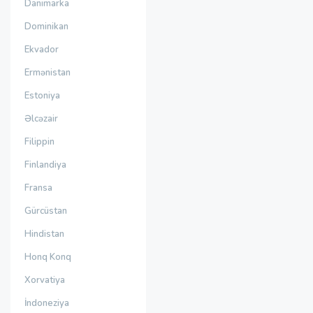
Danimarka
Dominikan
Ekvador
Ermənistan
Estoniya
Əlcəzair
Filippin
Finlandiya
Fransa
Gürcüstan
Hindistan
Honq Konq
Xorvatiya
İndoneziya