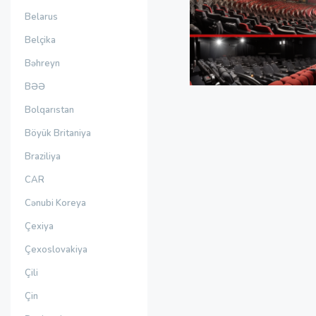
Belarus
Belçika
Bəhreyn
BƏƏ
Bolqarıstan
Böyük Britaniya
Braziliya
CAR
Cənubi Koreya
Çexiya
Çexoslovakiya
Çili
Çin