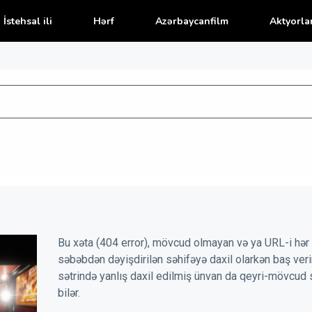
İstehsal ili
Hərf
Azərbaycanfilm
Aktyorla
Bu xəta (404 error), mövcud olmayan və ya URL-i hər 
səbəbdən dəyişdirilən səhifəyə daxil olarkən baş veri
sətrində yanlış daxil edilmiş ünvan da qeyri-mövcud 
bilər.