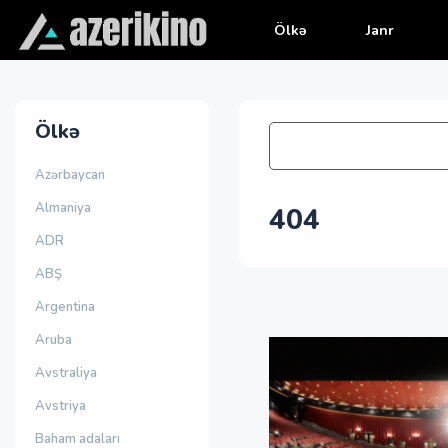
Ölkə
Janr
Ölkə
Azərbaycan
Almaniya
404
ADR
ABŞ
Argentina
Aruba
Avstraliya
Avstriya
Baham adaları