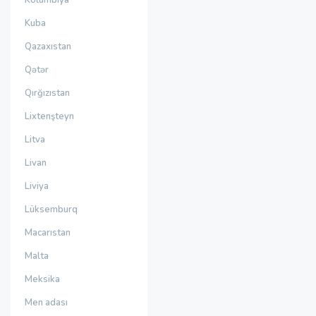
Kolumbiya
Kuba
Qazaxıstan
Qətər
Qırğızıstan
Lixtenşteyn
Litva
Livan
Liviya
Lüksemburq
Macarıstan
Malta
Meksika
Men adası