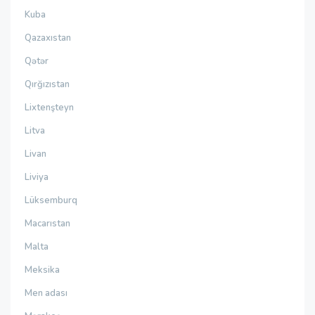
Kuba
Qazaxıstan
Qətər
Qırğızıstan
Lixtenşteyn
Litva
Livan
Liviya
Lüksemburq
Macarıstan
Malta
Meksika
Men adası