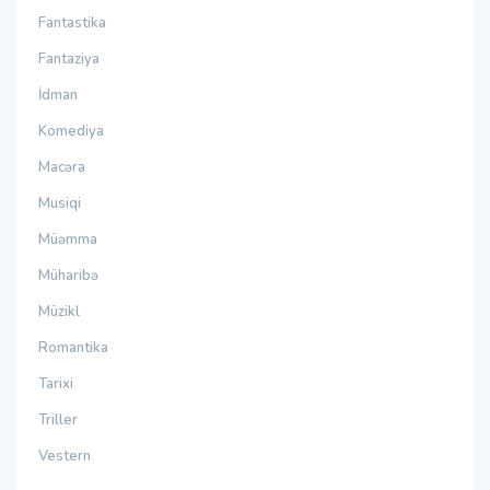
Fantastika
Fantaziya
İdman
Komediya
Macəra
Musiqi
Müəmma
Müharibə
Müzikl
Romantika
Tarixi
Triller
Vestern