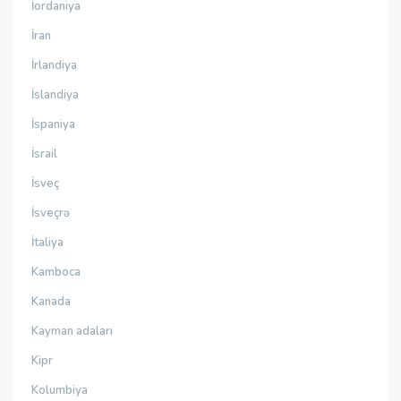
İordaniya
İran
İrlandiya
İslandiya
İspaniya
İsrail
İsveç
İsveçrə
İtaliya
Kamboca
Kanada
Kayman adaları
Kipr
Kolumbiya