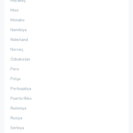
Mərakeş
Misir
Monako
Namibiya
Niderland
Norveç
Özbəkistan
Peru
Polşa
Portuqaliya
Puerto Riko
Rumıniya
Rusiya
Serbiya