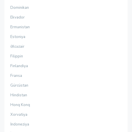
Dominikan
Ekvador
Ermənistan
Estoniya
Əlcəzair
Filippin
Finlandiya
Fransa
Gürcüstan
Hindistan
Honq Konq
Xorvatiya
İndoneziya