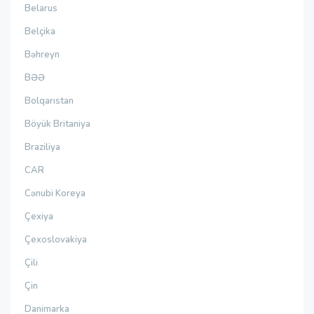
Belarus
Belçika
Bəhreyn
BƏƏ
Bolqarıstan
Böyük Britaniya
Braziliya
CAR
Cənubi Koreya
Çexiya
Çexoslovakiya
Çili
Çin
Danimarka