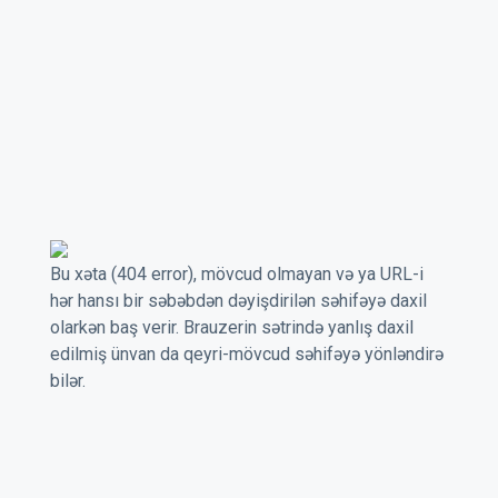
Bu xəta (404 error), mövcud olmayan və ya URL-i
hər hansı bir səbəbdən dəyişdirilən səhifəyə daxil
olarkən baş verir. Brauzerin sətrində yanlış daxil
edilmiş ünvan da qeyri-mövcud səhifəyə yönləndirə
bilər.