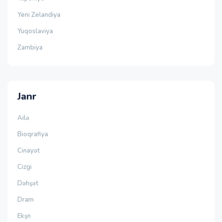
Yeni Zelandiya
Yuqoslaviya
Zambiya
Janr
Ailə
Bioqrafiya
Cinayət
Cizgi
Dəhşət
Dram
Ekşn