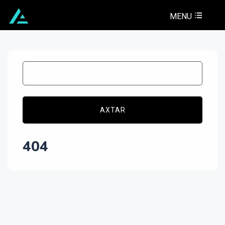
MENU
AXTAR
404