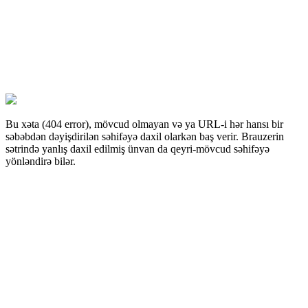
Bu xəta (404 error), mövcud olmayan və ya URL-i hər hansı bir
səbəbdən dəyişdirilən səhifəyə daxil olarkən baş verir. Brauzerin
sətrində yanlış daxil edilmiş ünvan da qeyri-mövcud səhifəyə
yönləndirə bilər.