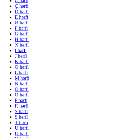
C hərfi
Ç hərfi
D hərfi
E hərfi
Ə hərfi
F hərfi
G hərfi
H hərfi
X hərfi
İ hərfi
J hərfi
K hərfi
Q hərfi
L hərfi
M hərfi
N hərfi
O hərfi
Ö hərfi
P hərfi
R hərfi
S hərfi
Ş hərfi
T hərfi
U hərfi
Ü hərfi