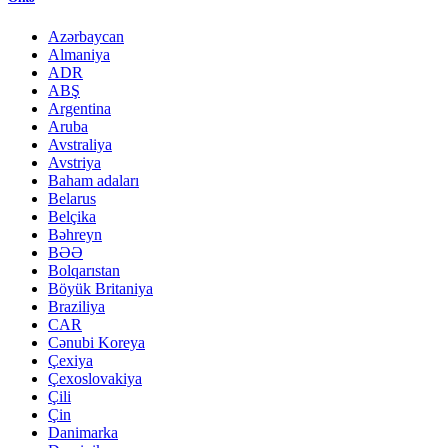
Azərbaycan
Almaniya
ADR
ABŞ
Argentina
Aruba
Avstraliya
Avstriya
Baham adaları
Belarus
Belçika
Bəhreyn
BƏƏ
Bolqarıstan
Böyük Britaniya
Braziliya
CAR
Cənubi Koreya
Çexiya
Çexoslovakiya
Çili
Çin
Danimarka