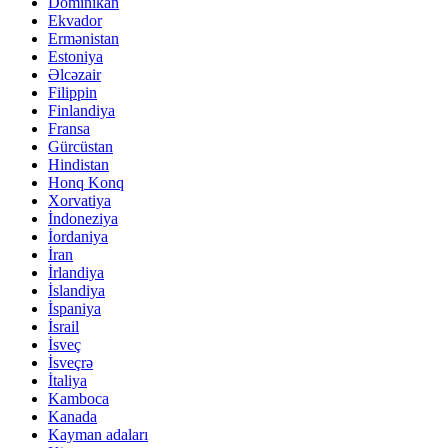
Dominikan
Ekvador
Ermənistan
Estoniya
Əlcəzair
Filippin
Finlandiya
Fransa
Gürcüstan
Hindistan
Honq Konq
Xorvatiya
İndoneziya
İordaniya
İran
İrlandiya
İslandiya
İspaniya
İsrail
İsveç
İsveçrə
İtaliya
Kamboca
Kanada
Kayman adaları