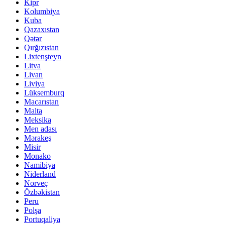
Kipr
Kolumbiya
Kuba
Qazaxıstan
Qətər
Qırğızıstan
Lixtenşteyn
Litva
Livan
Liviya
Lüksemburq
Macarıstan
Malta
Meksika
Men adası
Mərakeş
Misir
Monako
Namibiya
Niderland
Norveç
Özbəkistan
Peru
Polşa
Portuqaliya