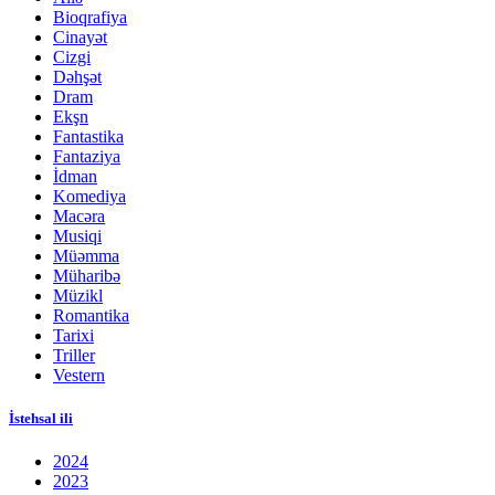
Bioqrafiya
Cinayət
Cizgi
Dəhşət
Dram
Ekşn
Fantastika
Fantaziya
İdman
Komediya
Macəra
Musiqi
Müəmma
Müharibə
Müzikl
Romantika
Tarixi
Triller
Vestern
İstehsal ili
2024
2023