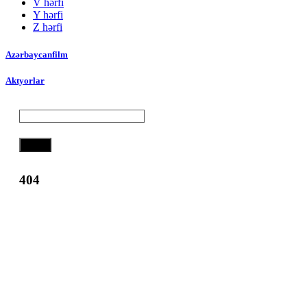
V hərfi
Y hərfi
Z hərfi
Azərbaycanfilm
Aktyorlar
Axtar
404