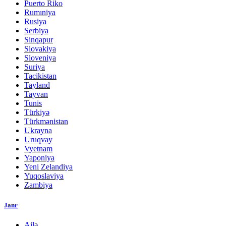
Puerto Riko
Rumıniya
Rusiya
Serbiya
Sinqapur
Slovakiya
Sloveniya
Suriya
Tacikistan
Tayland
Tayvan
Tunis
Türkiyə
Türkmənistan
Ukrayna
Uruqvay
Vyetnam
Yaponiya
Yeni Zelandiya
Yuqoslaviya
Zambiya
Janr
Ailə